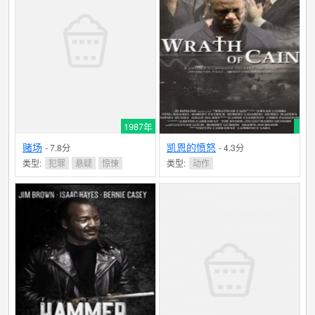
1987年
赌场
凯恩的愤怒
- 7.8分
- 4.3分
类型:
犯罪
悬疑
惊悚
类型:
动作