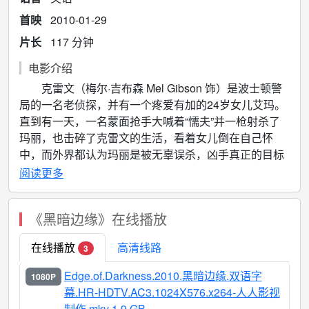
首映
2010-01-29
片长
117 分钟
电影介绍
克雷文（梅尔·吉布森 Mel Gibson 饰）是波士顿警
局的一名老侦探，并有一个疼爱有加的24岁女儿艾玛。
直到有一天，一名蒙面抢手大喊着“懦夫”并一枪射杀了
玛丽，也击碎了克雷文的生活，看着女儿倒在自己怀
中，而外界都认为玛丽是被无辜误杀，凶手真正的目标
其实是克雷文。然而当克雷文在玛丽的个人物品中发现
阅读更多
了一把手枪后，他立刻意识到事情并非如此简单。克雷
文开始一头扎进这个案子中，竭尽全力追查蛛丝马迹，
《黑暗边缘》在线播放
然而随着案情深入，他惊讶地发现背后牵涉到的内幕竟
然远涉核武器甚至整个政府内部的腐败，毛球越滚越
在线播放
高清线路
3
大，游走在黑暗边缘的克雷文深感无助，他的绵薄之力
还能否扫除阴霾，替爱女洗刷冤情？
Edge.of.Darkness.2010.黑暗边缘.双语字
1080P
本片翻拍自导演自己在1985年创作的BBC迷你剧
幕.HR-HDTV.AC3.1024X576.x264-人人影视
集。
制作.mkv 1.9 GB