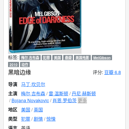
标签:
梅尔·吉布森
犯罪
美国
悬疑
美国电影
MelGibson
2010
动作
黑暗边缘
评分:
豆瓣 6.8
导演
马丁·坎贝尔
主演
梅尔·吉布森
雷·温斯顿
丹尼·赫斯顿
Bojana Novakovic
肖恩·罗伯茨
更多
地区
美国
英国
类型
犯罪
剧情
惊悚
语言
英语