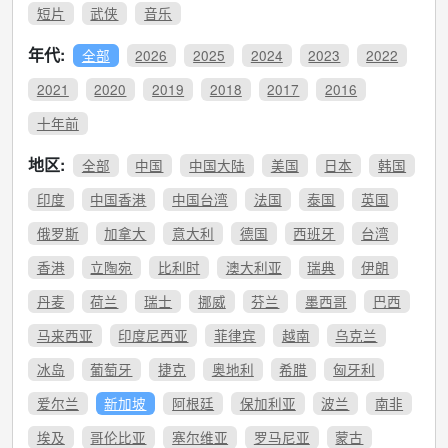
短片
武侠
音乐
年代:
全部
2026
2025
2024
2023
2022
2021
2020
2019
2018
2017
2016
十年前
地区:
全部
中国
中国大陆
美国
日本
韩国
印度
中国香港
中国台湾
法国
泰国
英国
俄罗斯
加拿大
意大利
德国
西班牙
台湾
香港
立陶宛
比利时
澳大利亚
瑞典
伊朗
丹麦
荷兰
瑞士
挪威
芬兰
墨西哥
巴西
马来西亚
印度尼西亚
菲律宾
越南
乌克兰
冰岛
葡萄牙
捷克
奥地利
希腊
匈牙利
爱尔兰
新加坡
阿根廷
保加利亚
波兰
南非
埃及
哥伦比亚
塞尔维亚
罗马尼亚
蒙古