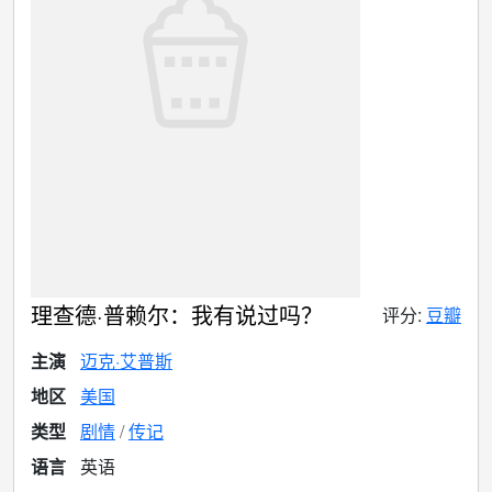
理查德·普赖尔：我有说过吗？
评分:
豆瓣
主演
迈克·艾普斯
地区
美国
类型
剧情
传记
语言
英语