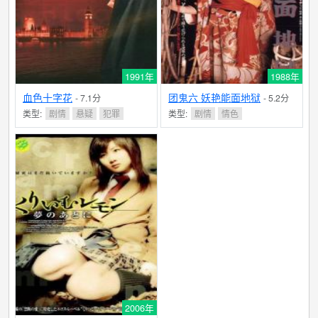
1991年
1988年
血色十字花
团鬼六 妖艳能面地狱
- 7.1分
- 5.2分
类型:
剧情
悬疑
犯罪
类型:
剧情
情色
2006年