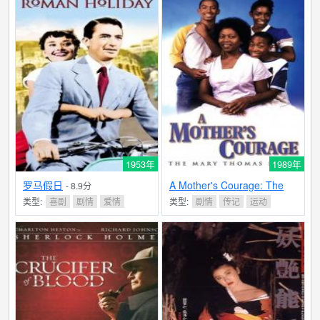
1953年
1989年
罗马假日
A Mother's Courage: The
- 8.9分
Mary Thomas Story
类型:
喜剧
剧情
爱情
类型:
剧情
传记
运动