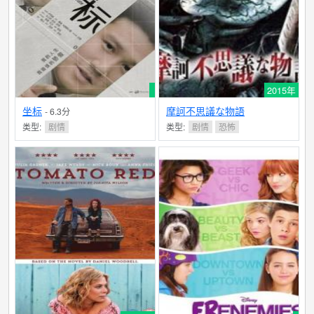
2015年
坐标
摩訶不思議な物語
- 6.3分
类型:
剧情
类型:
剧情
恐怖