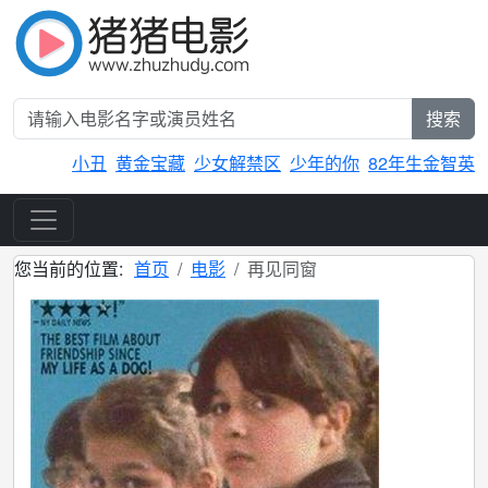
搜索
小丑
黄金宝藏
少女解禁区
少年的你
82年生金智英
您当前的位置:
首页
电影
再见同窗