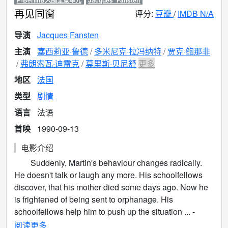
P-BerlinB入围全景单元
Jacques_Fansten
再见同窗
评分:
豆瓣
/
IMDB N/A
导演
Jacques Fansten
主演
塞西莉亚·鲁德
多米尼克·拉冯纳特
贾克·鲍那非
弗朗索瓦·迪雷克
莫里斯·贝尼舒
更多
地区
法国
类型
剧情
语言
法语
首映
1990-09-13
电影介绍
Suddenly, Martin's behaviour changes radically.
He doesn't talk or laugh any more. His schoolfellows
discover, that his mother died some days ago. Now he
is frightened of being sent to orphanage. His
schoolfellows help him to push up the situation ... -
IMDb
阅读更多