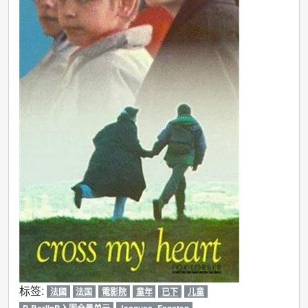
标签:
法國
法国
電影院
童年
已下
儿童