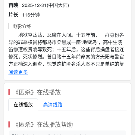
首映
2025-12-31(中国大陆)
片长
116分钟
电影介绍
地狱空荡荡，恶魔在人间。十五年前，一群身份各
异的罪恶权贵将都马市染黑成一座“地狱岛”，高中生晓
笛惨遭权贵凌辱致死；十五年后，这些背后操盘者接连
惨死，死状惨烈。曾目睹十五年前命案的方天阳与警官
方正楠深入调查，惊觉这桩匿名杀人案不只是单纯的复
仇，更是一场迟到的控诉。桩桩命案，层层黑幕，那张
阅读更多
权力、金钱、欲望织就的黑色秘网背后究竟藏着多少不
为人知的罪孽？
《匿杀》在线播放
在线播放
高清线路
《匿杀》在线播放帮助