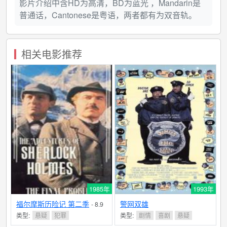
影片介绍中含HD为高清，BD为蓝光 ，Mandarin是
普通话，Cantonese是粤语，两者都有为双音轨。
相关电影推荐
1985年
1993年
福尔摩斯历险记 第二季
警网双雄
- 8.9
分
类型:
悬疑
犯罪
类型:
剧情
喜剧
悬疑