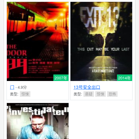
2007年
2014年
门
13号安全出口
- 4.9分
类型:
惊悚
类型:
悬疑
惊悚
恐怖