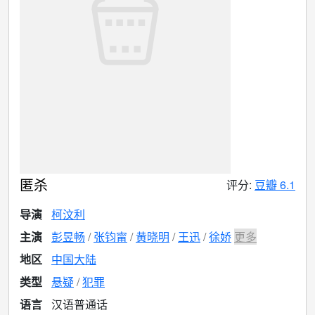
匿杀
评分:
豆瓣 6.1
导演
柯汶利
主演
彭昱畅
张钧甯
黄晓明
王迅
徐娇
更多
地区
中国大陆
类型
悬疑
犯罪
语言
汉语普通话