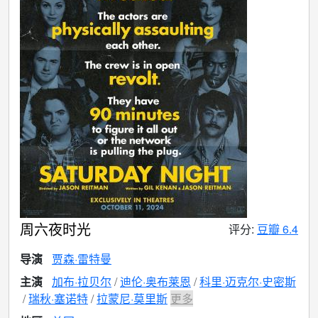
周六夜时光
评分:
豆瓣 6.4
导演
贾森·雷特曼
主演
加布·拉贝尔
迪伦·奥布莱恩
科里·迈克尔·史密斯
瑞秋·塞诺特
拉蒙尼·莫里斯
更多