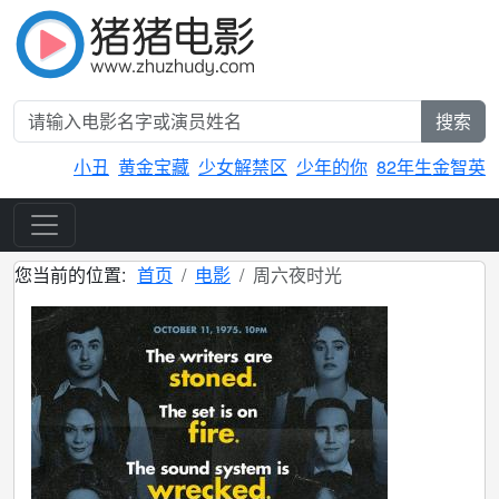
搜索
小丑
黄金宝藏
少女解禁区
少年的你
82年生金智英
您当前的位置:
首页
电影
周六夜时光