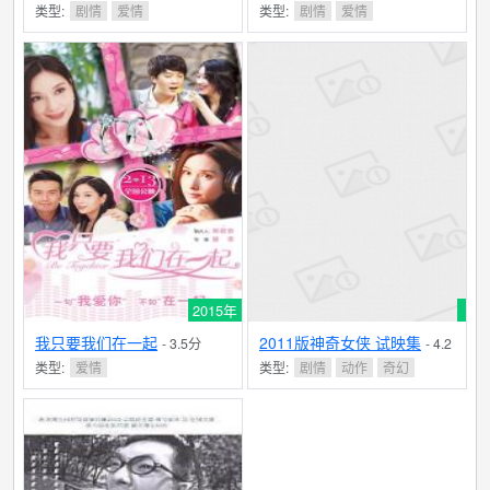
类型:
剧情
爱情
类型:
剧情
爱情
2015年
我只要我们在一起
2011版神奇女侠 试映集
- 3.5分
- 4.2
分
类型:
爱情
类型:
剧情
动作
奇幻