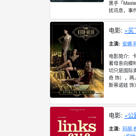
黑手「Mas
扰讯息，事件
电影:
«买
主演:
安娜·
电影简介:
著母亲向模
切只是国际
奇 饰），
斯蒂诺娃 饰
电影:
«公
主演:
玛丽·
约什