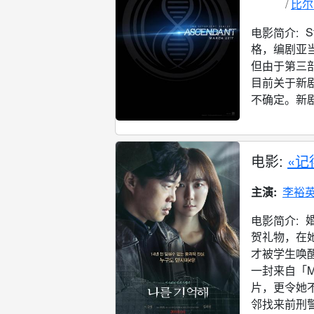
比尔
电影简介:
格，编剧亚当
但由于第三
目前关于新
不确定。新剧
电影:
«记
主演:
李裕
电影简介:
贺礼物，在
才被学生唤
一封来自「M
片，更令她不
邻找来前刑