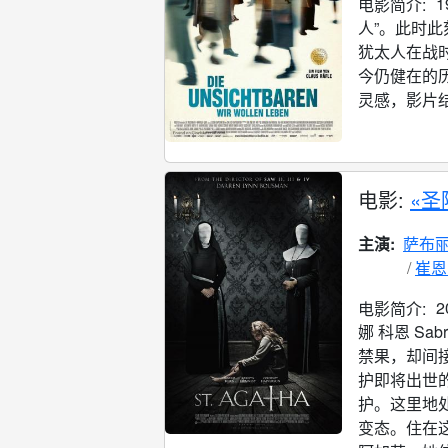
电影简介:
人”。此时此
犹太人在战
今仍健在的
灵感，影片结
电影:
«圣
主演:
萨布丽
崔恩
电影简介:
娜 科恩 Sa
禁果，却间
护即将出世
护。这里地
变态。住在