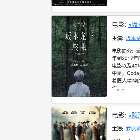
电影:
«坂
主演:
坂本
电影简介:
年到2017
电影以及40
中是，Co
着匠人精神
作。...
电影:
«隐
主演:
露比·