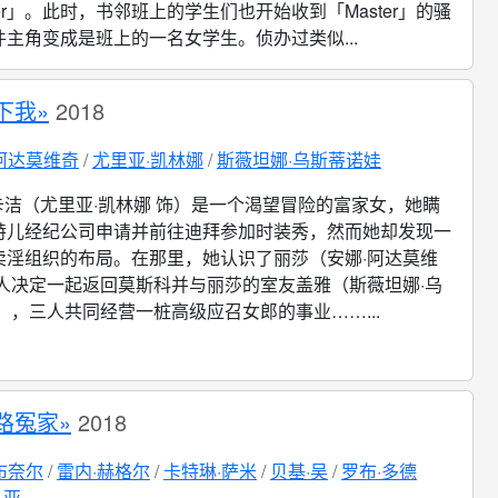
ter」。此时，书邻班上的学生们也开始收到「Master」的骚
主角变成是班上的一名女学生。侦办过类似...
下我»
2018
阿达莫维奇
尤里亚·凯林娜
斯薇坦娜·乌斯蒂诺娃
卡洁（尤里亚·凯林娜 饰）是一个渴望冒险的富家女，她瞒
特儿经纪公司申请并前往迪拜参加时装秀，然而她却发现一
卖淫组织的布局。在那里，她认识了丽莎（安娜·阿达莫维
两人决定一起返回莫斯科并与丽莎的室友盖雅（斯薇坦娜·乌
），三人共同经营一桩高级应召女郎的事业……...
路冤家»
2018
布奈尔
雷内·赫格尔
卡特琳·萨米
贝基·吴
罗布·多德
·亚