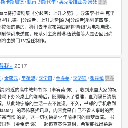
·斯卡斯加德
凯南·朗斯代尔
奥克塔维亚·斯宾瑟
更多
Starz将打造剧集《分歧者：上升之势》。导演李·杜兰·克里
·科扎德。[分歧者：上升之势]原为[分歧者]系列第四部，
部惨淡的票房，狮门去年宣布第四部将“降级”为电视电影。
剧剧情尚未透露，原系列主演谢琳·伍德蕾等人是否回归尚
将由狮门TV担任制作。...
得我»
2017
英
金熙元
吴荷妮
李学周
金多美
李济延
张赫镇
更多
婚期将近的高中教师书邻（李宥英 饰），收到来自大家的祝
她喝下办公桌上的咖啡后，随即陷入了昏睡，直到隔日清晨
醒，从此她宁静的生活一去不复返。不久，书邻的手机收到
aster」 的恐怖骚扰讯息，内容竟是自 己不省人事时的照
寒而慄 的是，这一切彷彿是14年前相同的噩梦重演。 书
警国哲（金希沅 饰）一起追查案件真相，希望能找出幕后