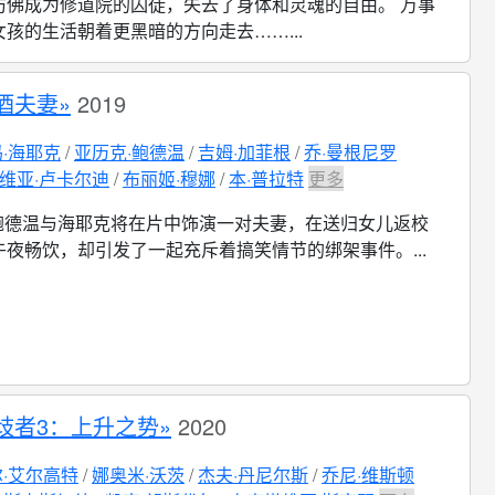
仿佛成为修道院的囚徒，失去了身体和灵魂的自由。 万事
孩的生活朝着更黑暗的方向走去……...
酒夫妻»
2019
·海耶克
亚历克·鲍德温
吉姆·加菲根
乔·曼根尼罗
维亚·卢卡尔迪
布丽姬·穆娜
本·普拉特
更多
鲍德温与海耶克将在片中饰演一对夫妻，在送归女儿返校
夜畅饮，却引发了一起充斥着搞笑情节的绑架事件。...
歧者3：上升之势»
2020
·艾尔高特
娜奥米·沃茨
杰夫·丹尼尔斯
乔尼·维斯顿