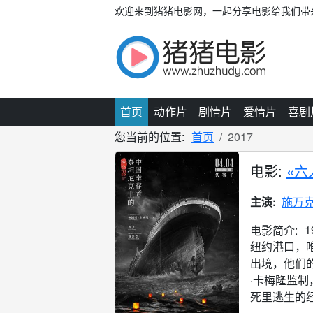
欢迎来到猪猪电影网，一起分享电影给我们带
首页
动作片
剧情片
爱情片
喜剧
您当前的位置:
首页
2017
电影:
«六
主演:
施万
电影简介:
纽约港口，
出境，他们
·卡梅隆监
死里逃生的经