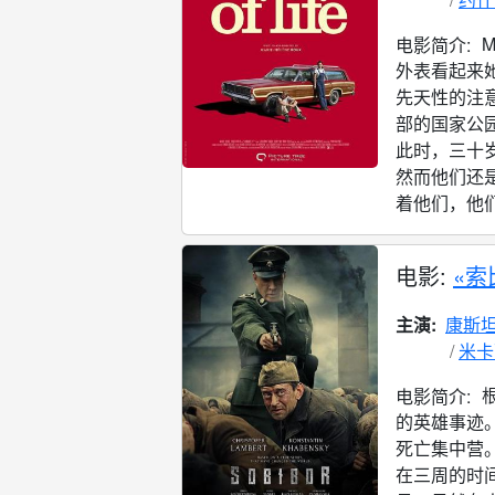
电影简介:
外表看起来
先天性的注
部的国家公
此时，三十
然而他们还
着他们，他们
电影:
«索
主演:
康斯坦
米卡
根
电影简介:
的英雄事迹
死亡集中营。而
在三周的时