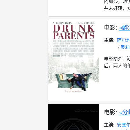
阿加莎，她
并未好转，女
电影:
«醉
主演:
萨尔玛
奥莉
电影简介:
后，两人的午
电影:
«分
主演:
安塞尔