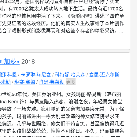
1943年2月，德国纳粹政府宣布首都柏林已经“清除了犹太
刻，有7000名犹太人成功转入地下生活。最终有近1700名
时柏林的恐怖氛围中活了下来。《隐形同盟》讲述了四位至
历史见证者的这段经历。他们的真实人生故事给了本片创作
合了戏剧形式的影像再现和对这些幸存者的精彩采访。...
阿加莎»
2018
娜 科恩
卡罗琳·赫尼塞
科特妮·哈芙森
塞思·迈克尔斯
·米勒
琳赛·塞姆
肖恩·弗莱彻
更多
20世纪50年代，美国乔治亚州。女孩玛丽·路易斯（萨布丽
brina Kern 饰）与男友陷入热恋。浪漫之夜，年轻男女偷尝
接导致了一场灾难。疯狂酗酒的父亲愈加暴戾无常，为了保
的孩子，玛丽逃进由一栋大别墅改造的神女修道院寻求庇
处偏远，几乎与世隔绝，修女们不苟言笑，甚至偏执得几近
这里的女孩们战战兢兢，惶惶不可终日。不久，玛丽被赐名