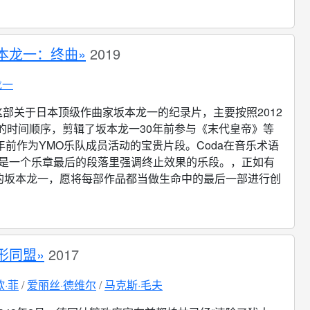
本龙一：终曲»
2019
龙一
这部关于日本顶级作曲家坂本龙一的纪录片，主要按照2012
年的时间顺序，剪辑了坂本龙一30年前参与《末代皇帝》等
年前作为YMO乐队成员活动的宝贵片段。Coda在音乐术语
da是一个乐章最后的段落里强调终止效果的乐段。，正如有
的坂本龙一，愿将每部作品都当做生命中的最后一部进行创
形同盟»
2017
欧·菲
爱丽丝·德维尔
马克斯·毛夫