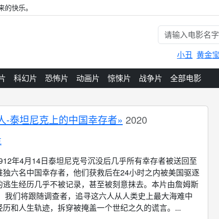
来的快乐。
小丑
黄金
片
科幻片
恐怖片
动画片
惊悚片
战争片
全部电影
人-泰坦尼克上的中国幸存者»
2020
克
1912年4月14日泰坦尼克号沉没后几乎所有幸存者被送回至
唯独六名中国幸存者，他们获救后在24小时之内被美国驱逐
的逃生经历几乎不被记录，甚至被刻意抹去。本片由詹姆斯
制，我们将跟随调查者，追寻这六人从人类史上最大海难中
历和人生轨迹，拆穿被掩盖一个世纪之久的谎言。...