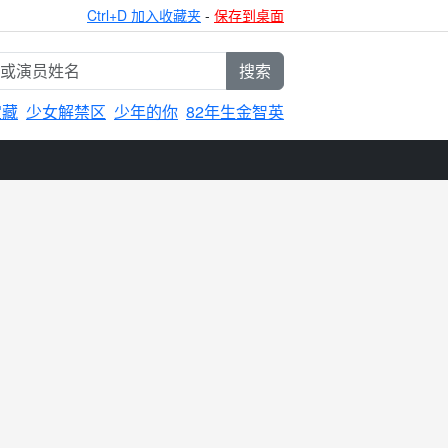
Ctrl+D 加入收藏夹
-
保存到桌面
搜索
宝藏
少女解禁区
少年的你
82年生金智英