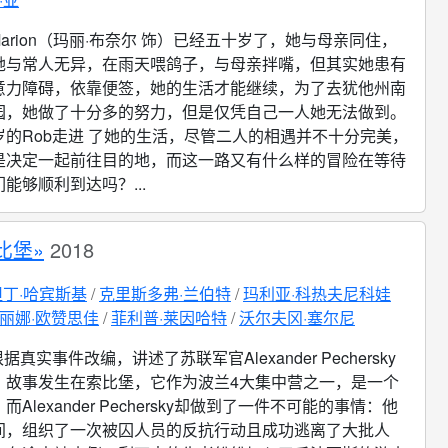
Marion（玛丽·布奈尔 饰）已经五十岁了，她与母亲同住，
她与常人无异，在雨天喂鸽子，与母亲拌嘴，但其实她患有
意力障碍，依靠便签，她的生活才能继续，为了去犹他州南
园，她做了十分多的努力，但是仅凭自己一人她无法做到。
岁的Rob走进 了她的生活，尽管二人的相遇并不十分完美，
是决定一起前往目的地，而这一路又有什么样的冒险在等待
能够顺利到达吗？...
比堡»
2018
丁·哈宾斯基
克里斯多弗·兰伯特
玛利亚·科热夫尼科娃
丽娜·欧赞思佳
菲利普·莱因哈特
沃尔夫冈·塞尔尼
据真实事件改编，讲述了苏联军官Alexander Pechersky
。故事发生在索比堡，它作为波兰4大集中营之一，是一个
Alexander Pechersky却做到了一件不可能的事情：他
间，组织了一次被囚人员的反抗行动且成功逃离了大批人