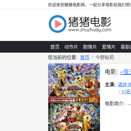
欢迎来到猪猪电影网，一起分享电影给我们带
首页
动作片
剧情片
爱情片
喜剧
您当前的位置:
首页
今野鲇莉
电影:
«虫
主演:
酒井
川名
...
电影简介: