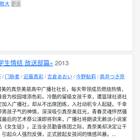
胜大
更多
学生情结 放送部篇»
2013
葵
门胁麦
近藤真彩
吉倉あおい
今野鲇莉
高井つき奈
甜美的真奈美是高中广播社社长，每天带领成员燃烧热情，
嗓音为校园增添色彩。冷酷的留级女孩千幸，遭篮球社退社
定加入广播社，却从不出席团练，入社动机令人起疑。千幸
带男孩子气的神情，深深吸引真奈美目光，青春灵魂怦然骚
涯最后的艺术祭公演即将到来，广播社将朗读无赖派小说家
品《女生徒》。正当全员勤奋练团之际，真奈美却决定让千
引起众人强烈反弹，正式掀起女孩间的情感风暴。...