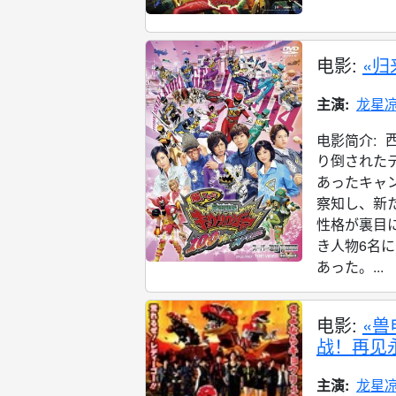
电影:
«归
主演:
龙星
电影简介:
り倒された
あったキャ
察知し、新
性格が裏目
き人物6名
あった。...
电影:
«兽
战！再见
主演:
龙星