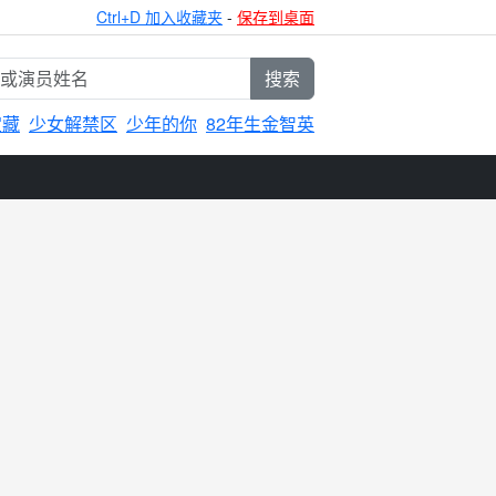
Ctrl+D 加入收藏夹
-
保存到桌面
搜索
宝藏
少女解禁区
少年的你
82年生金智英