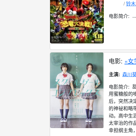
铃木
...
电影简介:
电影:
«女
主演:
森川
电影简介:
用蜜糖般的
后，突然决
的神祕和略
动。高中生
太宰治的作
幸担纲主角，