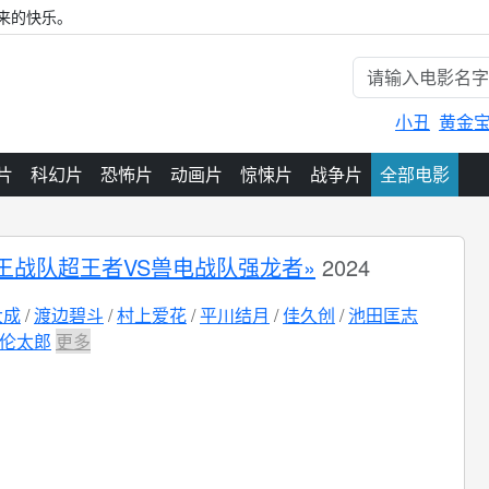
来的快乐。
小丑
黄金
片
科幻片
恐怖片
动画片
惊悚片
战争片
全部电影
王战队超王者VS兽电战队强龙者»
2024
大成
渡边碧斗
村上爱花
平川结月
佳久创
池田匡志
伦太郎
更多