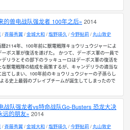
来的兽电战队强龙者 100年之后»
2014
凉
斉藤秀翼
金城大和
塩野瑛久
今野鲇莉
丸山敦史
西暦2114年、100年前に獣電戦隊キョウリュウジャーによ
デーボス軍が復活を遂げた。 かつて、デーボス軍の一員で
ンデリラとその部下のラッキューロはデーボス軍の復活を
たな獣電戦隊の結成を画策するが、キャンデリラの適当な
に出てしまい、100年前のキョウリュウジャーの子孫らし
による史上最弱のブレイブチームが誕生してしまったので
电战队强龙者vs特命战队Go-Busters 恐龙大决
永远的朋友»
2014
凉
斉藤秀翼
金城大和
塩野瑛久
今野鲇莉
丸山敦史