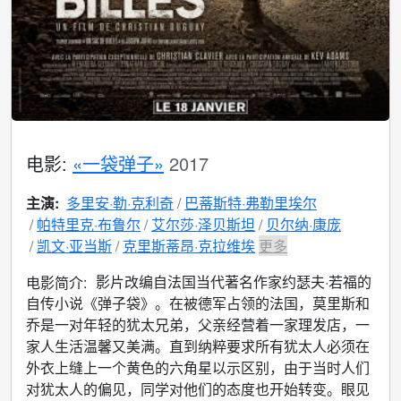
电影:
«一袋弹子»
2017
主演:
多里安·勒·克利奇
巴蒂斯特·弗勒里埃尔
帕特里克·布鲁尔
艾尔莎·泽贝斯坦
贝尔纳·康庞
凯文·亚当斯
克里斯蒂昂·克拉维埃
更多
影片改编自法国当代著名作家约瑟夫·若福的
电影简介:
自传小说《弹子袋》。在被德军占领的法国，莫里斯和
乔是一对年轻的犹太兄弟，父亲经营着一家理发店，一
家人生活温馨又美满。直到纳粹要求所有犹太人必须在
外衣上缝上一个黄色的六角星以示区别，由于当时人们
对犹太人的偏见，同学对他们的态度也开始转变。眼见