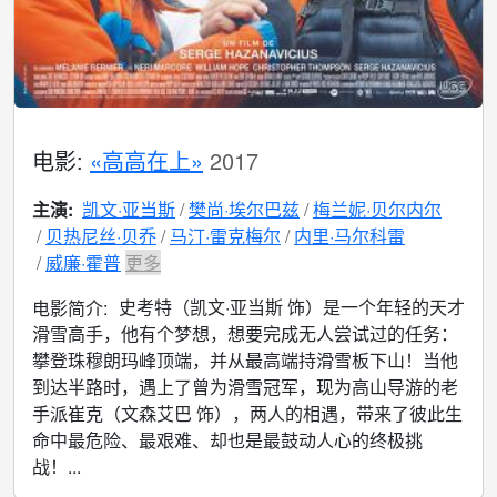
电影:
«高高在上»
2017
主演:
凯文·亚当斯
樊尚·埃尔巴兹
梅兰妮·贝尔内尔
贝热尼丝·贝乔
马汀·雷克梅尔
内里·马尔科雷
威廉·霍普
更多
史考特（凯文·亚当斯 饰）是一个年轻的天才
电影简介:
滑雪高手，他有个梦想，想要完成无人尝试过的任务：
攀登珠穆朗玛峰顶端，并从最高端持滑雪板下山！当他
到达半路时，遇上了曾为滑雪冠军，现为高山导游的老
手派崔克（文森艾巴 饰），两人的相遇，带来了彼此生
命中最危险、最艰难、却也是最鼓动人心的终极挑
战！...