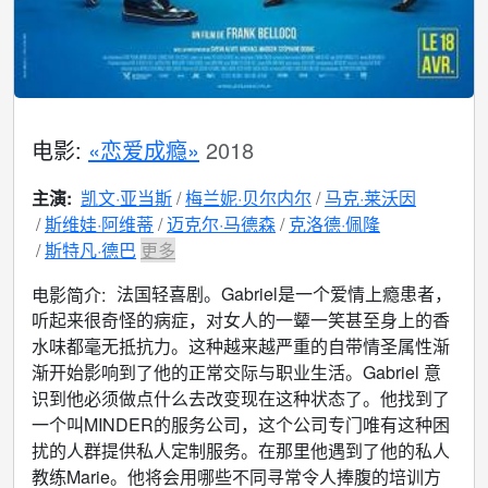
电影:
«恋爱成瘾»
2018
主演:
凯文·亚当斯
梅兰妮·贝尔内尔
马克·莱沃因
斯维娃·阿维蒂
迈克尔·马德森
克洛德·佩隆
斯特凡·德巴
更多
法国轻喜剧。Gabriel是一个爱情上瘾患者，
电影简介:
听起来很奇怪的病症，对女人的一颦一笑甚至身上的香
水味都毫无抵抗力。这种越来越严重的自带情圣属性渐
渐开始影响到了他的正常交际与职业生活。Gabriel 意
识到他必须做点什么去改变现在这种状态了。他找到了
一个叫MINDER的服务公司，这个公司专门唯有这种困
扰的人群提供私人定制服务。在那里他遇到了他的私人
教练Marie。他将会用哪些不同寻常令人捧腹的培训方