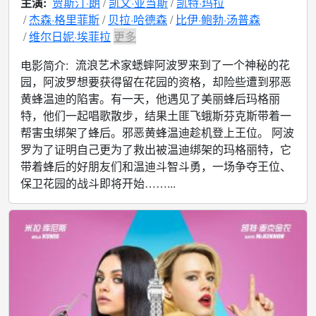
主演:
贾斯汀·朗
凯文·亚当斯
凯特·玛拉
杰森·格里菲斯
贝拉·哈德森
比伊·鲍勃·汤普森
维尔日妮·埃菲拉
更多
流浪艺术家蟋蟀阿波罗来到了一个神秘的花
电影简介:
园，阿波罗想要获得留在花园的资格，却险些遭到邪恶
黄蜂温迪的陷害。有一天，他遇见了美丽蜂后玛格丽
特，他们一起唱歌散步，结果土匪飞蛾斯芬克斯带着一
帮害虫绑架了蜂后。邪恶黄蜂温迪趁机登上王位。 阿波
罗为了证明自己更为了救出被温迪绑架的玛格丽特，它
带着蜂后的好朋友们和温迪斗智斗勇，一场争夺王位、
保卫花园的战斗即将开始……...