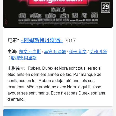
电影:
«阿姆斯特丹奇遇»
2017
主演:
凯文·亚当斯
马农·阿泽姆
科米·莱文
哈勃·孔黛
塔利德·阿里斯
Ruben, Durex et Nora sont tous les trois
电影简介:
étudiants en dernière année de fac. Par manque de
confiance en lui, Ruben a déjà raté une fois ses
examens. Même problème avec Nora, à qui il n'ose
avouer ses sentiments. Et ce n'est pas Durex son ami
d’enfanc...