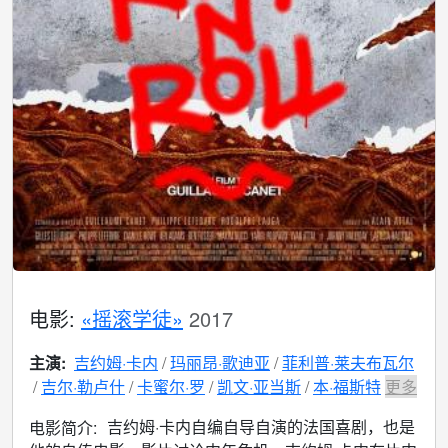
电影:
«摇滚学徒»
2017
主演:
吉约姆·卡内
玛丽昂·歌迪亚
菲利普·莱夫布瓦尔
吉尔·勒卢什
卡蜜尔·罗
凯文·亚当斯
本·福斯特
更多
吉约姆·卡内自编自导自演的法国喜剧，也是
电影简介: