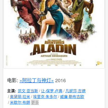
电影:
«阿拉丁与神灯»
2016
主演:
凯文·亚当斯
让-保罗·卢弗
凡妮莎·吉德
奥黛丽·拉米
埃里克·朱多尔
威廉·勒布吉欧
米歇尔·布朗
更多