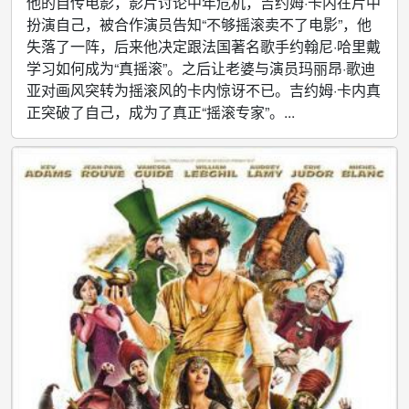
他的自传电影，影片讨论中年危机，吉约姆·卡内在片中
扮演自己，被合作演员告知“不够摇滚卖不了电影”，他
失落了一阵，后来他决定跟法国著名歌手约翰尼·哈里戴
学习如何成为“真摇滚”。之后让老婆与演员玛丽昂·歌迪
亚对画风突转为摇滚风的卡内惊讶不已。吉约姆·卡内真
正突破了自己，成为了真正“摇滚专家”。...