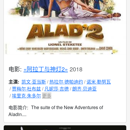
电影:
«阿拉丁与神灯2»
2018
主演:
凯文·亚当斯
热拉尔·德帕迪约
诺米·勒努瓦
贾梅尔·杜布兹
凡妮莎·吉德
朗齐·贝迪亚
埃里克·朱多尔
更多
The suite of the New Adventures of
电影简介:
Aladin....