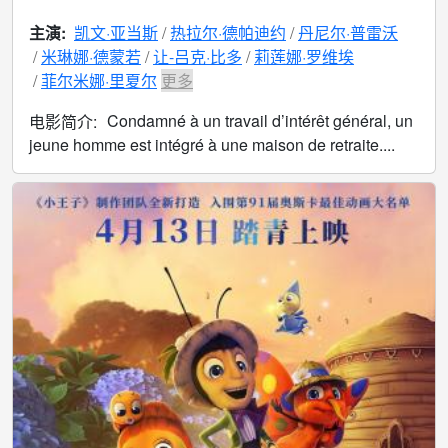
主演:
凯文·亚当斯
热拉尔·德帕迪约
丹尼尔·普雷沃
米琳娜·德蒙若
让-吕克·比多
莉莲娜·罗维埃
菲尔米娜·里夏尔
更多
Condamné à un travail d’intérêt général, un
电影简介:
jeune homme est intégré à une maison de retraite....