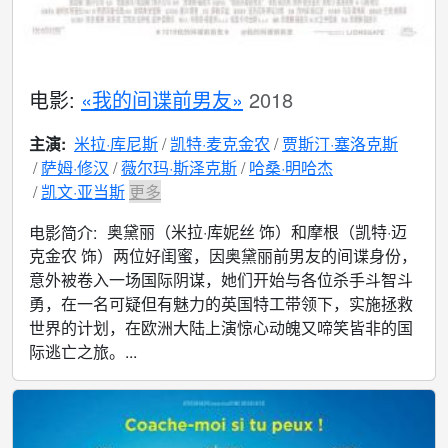
电影:
«我的间谍前男友»
2018
主演:
米拉·库尼斯
凯特·麦克金农
贾斯汀·塞洛克斯
萨姆·修汉
薇尔玛·斯泽克斯
哈桑·明哈杰
凯文·亚当斯
更多
奥黛丽（米拉·库妮丝 饰）和摩根（凯特·迈
电影简介:
克金农 饰）两位好闺蜜，因奥黛丽前男友的间谍身份，
意外被卷入一场国际阴谋，她们开始与各位杀手斗智斗
勇，在一名可疑但有魅力的英国特工带领下，实施拯救
世界的计划，在欧洲大陆上演惊心动魄又啼笑皆非的国
际逃亡之旅。...