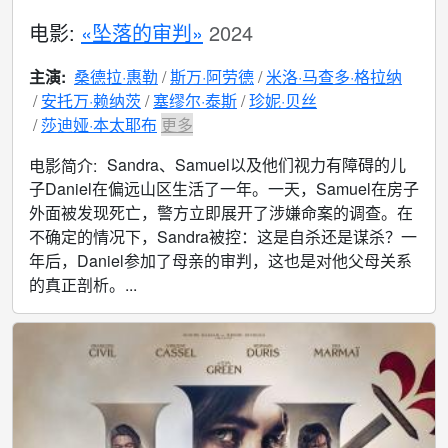
电影:
«坠落的审判»
2024
主演:
桑德拉·惠勒
斯万·阿劳德
米洛·马查多·格拉纳
安托万·赖纳茨
塞缪尔·泰斯
珍妮·贝丝
莎迪娅·本太耶布
更多
Sandra、Samuel以及他们视力有障碍的儿
电影简介:
子Daniel在偏远山区生活了一年。一天，Samuel在房子
外面被发现死亡，警方立即展开了涉嫌命案的调查。在
不确定的情况下，Sandra被控：这是自杀还是谋杀？一
年后，Daniel参加了母亲的审判，这也是对他父母关系
的真正剖析。...