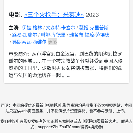
电影:
«三个火枪手：米莱迪»
2023
主演:
伊娃·格林
文森特·卡塞尔
薇姬·克里普斯
路易·加瑞尔
琳娜·库德里
雅各布·福琼·劳埃德
弗朗索瓦·西维尔
更多
从卢浮宫到白金汉宫，到巴黎的阴沟到拉罗
电影简介:
谢尔的围城……在一个被宗教战争分裂并受到英国入侵
威胁的王国里，少数男男女女将剑拔弩张，将他们的命
运与法国的命运绑在一起 。...
声明：本网站提供的最新电视剧和电影等资源均系收集于各大视频网站，本网
站只提供web页面服务，并不提供影片资源存储，也不参与录制、上传。
我们建议所有影视爱好者购买正版音像制品或去电影院观看最新大片。 联系方
式：support#ZhuZhuDY.com(请将#换成@)