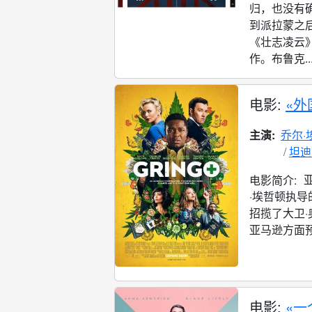
归，也没有
到派拉蒙之后
《壮志凌云
作。布鲁克..
电影:
«外
主演:
乔尔·
坦迪
电影简介:
·埃哲顿执导的
招揽了大卫·
亚马逊方面预
电影:
«一