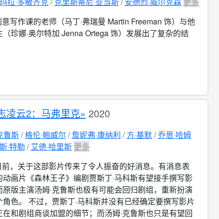
玛拉·多敏齐克
克里斯蒂尼·亚当斯
安德烈·威尔克森
更多
意写作课的老师（马丁·弗瑞曼 Martin Freeman 饰）与他
珍娜·奥尔特加 Jenna Ortega 饰）发展出了复杂的结
志凌云2：马弗里克»
2020
克鲁斯
格伦·鲍威尔
詹妮弗·康纳利
方·基默
乔恩·哈姆
斯·特勒
艾德·哈里斯
更多
目前，关于这部影片传来了令人振奋的好消息。有消息表
的动画片《森林王子》编剧贾斯丁·马科斯有望接手撰写影
而原版主演汤姆·克鲁斯也极有可能会回归剧组，重新扮演
个角色。 不过，贾斯丁·马科斯并没有已经确定要撰写影片
正在和剧组商谈加盟的细节；而汤姆·克鲁斯也只是有望回