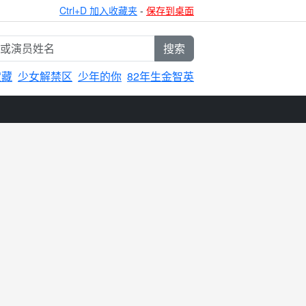
Ctrl+D 加入收藏夹
-
保存到桌面
搜索
宝藏
少女解禁区
少年的你
82年生金智英