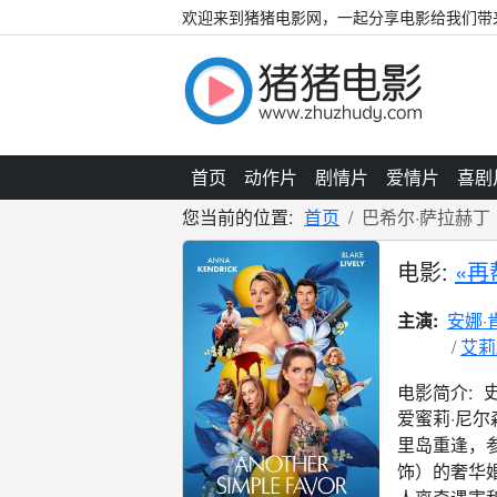
欢迎来到猪猪电影网，一起分享电影给我们带
首页
动作片
剧情片
爱情片
喜剧
您当前的位置:
首页
巴希尔·萨拉赫丁
电影:
«再
主演:
安娜·
艾莉
史
电影简介:
爱蜜莉·尼尔森
里岛重逢，参加
饰）的奢华