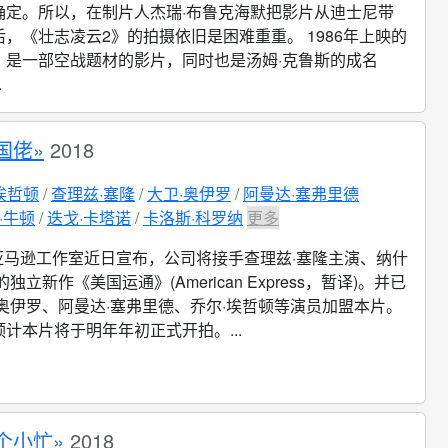
确定。所以，在制片人杰瑞·布鲁克海默把影片从迪士尼带
，《壮志凌云2》的拍摄依旧是困难重重。 1986年上映的
》是一部空战题材的影片，同时也是汤姆·克鲁斯的成名
.
国佬»
2018
埃哲顿
查理兹·塞隆
大卫·奥伊罗
阿曼达·塞弗里德
·牛顿
迭戈·卡塔诺
卡洛斯·科罗纳
更多
亚马逊工作室近日宣布，公司将接手查理兹·塞隆主演、纳什
独立新作《美国运通》(American Express，暂译)。并已
奥伊罗、阿曼达·塞弗里德、乔尔·埃哲顿等演员加盟本片。
计本片将于明年年初正式开拍。...
个小忙»
2018