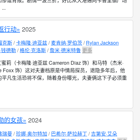
和惨遭背叛。剧情一波三折，好比从大港通向卡普里镇广场
..
返行动»
2025
福克斯
卡梅隆·迪亚兹
麦肯纳·罗伯茨
Rylan Jackson
·钱德勒
格伦·克洛斯
詹米·德米特鲁
更多
蜜莉（卡梅隆·迪亚兹 Cameron Diaz 饰）和马特（杰米·
mie Foxx 饰）这对夫妻档原是中情局探员，退隐多年后，他
的平凡生活恐将不保，随着身份曝光，夫妻俩这下子必须重
勒的女孩»
2024
弗瑞曼
珍娜·奥尔特加
巴希尔·萨拉赫丁
吉第安·艾朵