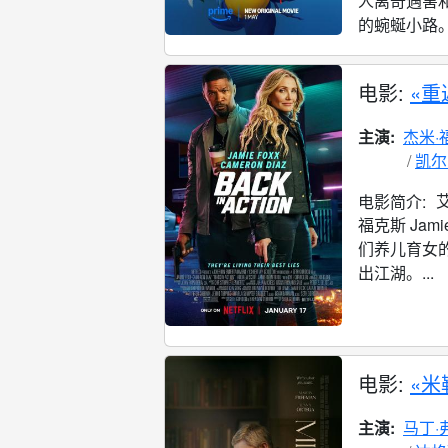
人离奇遇害
的蜿蜒小路。.
电影:
«重
主演:
杰米·
凯尔
艾
电影简介:
福克斯 Ja
们养儿育女
出江湖。...
电影:
«米
主演:
马丁·