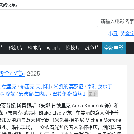
来的快乐。
小丑
黄金
片
科幻片
恐怖片
动画片
惊悚片
战争片
全部电影
帮个小忙»
2025
肯德里克
布蕾克·莱弗利
米凯莱·莫罗尼
亨利·戈尔丁
森·珍妮
安德鲁·兰内斯
巴希尔·萨拉赫丁
更多
蒂芬妮·斯莫瑟斯（安娜·肯德里克 Anna Kendrick 饰）和
（布蕾克·莱弗利 Blake Lively 饰）在美丽的意大利卡普
爱蜜莉与意大利富商（米凯莱·莫罗尼 Michele Morrone
婚礼。婚礼现场，一众衣着光鲜的客人举杯相庆，期间却有