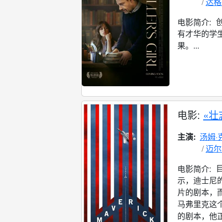
达格
创
电影简介:
有才华的学生（
果。...
电影:
«壮
主演:
汤姆·
迈尔
电影简介:
示，迪士尼
片的剧本，
马弗里克这
的剧本，他