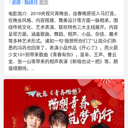
谢娜
鞠婧祎
更多
2019央视元宵晚会，由春晚原班人马打造，
电影简介:
在晚会风格、内容搭建、舞美设计等方面一脉相承，围
绕传统文化、艺术表演、联欢特色三大主线展开。内容
呈现方面，涵盖歌曲、舞蹈、相声、小品、杂技、魔术
等多种艺术形式。诸如一句“我想死你们了”让观众们熟
悉的冯巩也回来了，表演小品作品《开心了》，而火箭
少女101则带来歌曲《青春有你》，苗阜、王声、曹云
金、张一山等带来的相声表演《新咱也试一把》等，颇
值得期待。...