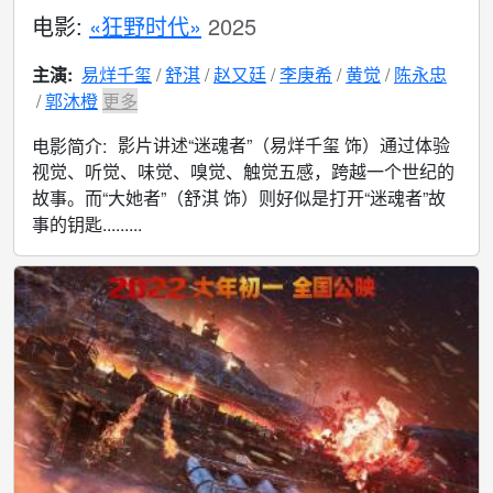
电影:
«狂野时代»
2025
主演:
易烊千玺
舒淇
赵又廷
李庚希
黄觉
陈永忠
郭沐橙
更多
影片讲述“迷魂者”（易烊千玺 饰）通过体验
电影简介:
视觉、听觉、味觉、嗅觉、触觉五感，跨越一个世纪的
故事。而“大她者”（舒淇 饰）则好似是打开“迷魂者”故
事的钥匙.........