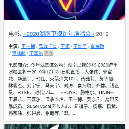
电影:
«2020湖南卫视跨年演唱会»
2019
主演:
王一博
易烊千玺
王源
王俊凯
秦海璐
谭咏麟
王嘉尔
更多
今年就是这么嗨！湖南卫视2019-2020跨年
电影简介:
演唱会将于2019年12月31日晚直播，大张伟、郭富
城、华晨宇、韩红、火箭少女101、黄雅莉、黄子韬、
林俊杰、刘宇宁、马天宇、刘涛、秦海璐、齐豫、钱正
昊、R1SE、时代少年、TFBOYS、腾格尔、UNINE、
王晨艺、王嘉尔、温拿五虎、王一博、吴亦凡、舞蹈风
暴成员、Super vocal声入人心、新裤子、杨幂、杨紫、
杨宗纬、张碧晨、张翰等加盟。...