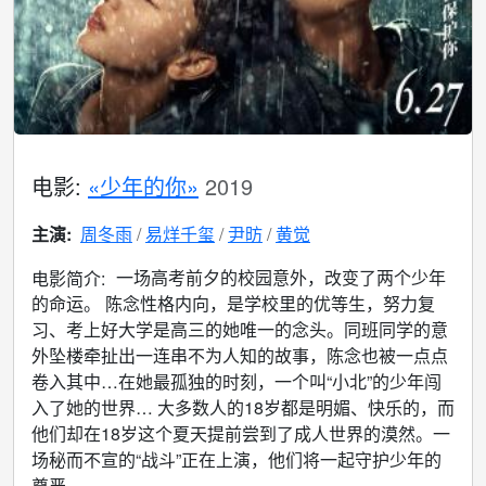
电影:
«少年的你»
2019
主演:
周冬雨
易烊千玺
尹昉
黄觉
一场高考前夕的校园意外，改变了两个少年
电影简介:
的命运。 陈念性格内向，是学校里的优等生，努力复
习、考上好大学是高三的她唯一的念头。同班同学的意
外坠楼牵扯出一连串不为人知的故事，陈念也被一点点
卷入其中…在她最孤独的时刻，一个叫“小北”的少年闯
入了她的世界… 大多数人的18岁都是明媚、快乐的，而
他们却在18岁这个夏天提前尝到了成人世界的漠然。一
场秘而不宣的“战斗”正在上演，他们将一起守护少年的
尊严。...