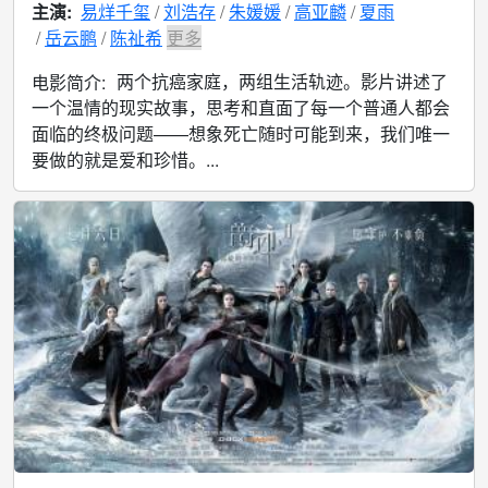
主演:
易烊千玺
刘浩存
朱媛媛
高亚麟
夏雨
岳云鹏
陈祉希
更多
两个抗癌家庭，两组生活轨迹。影片讲述了
电影简介:
一个温情的现实故事，思考和直面了每一个普通人都会
面临的终极问题——想象死亡随时可能到来，我们唯一
要做的就是爱和珍惜。...