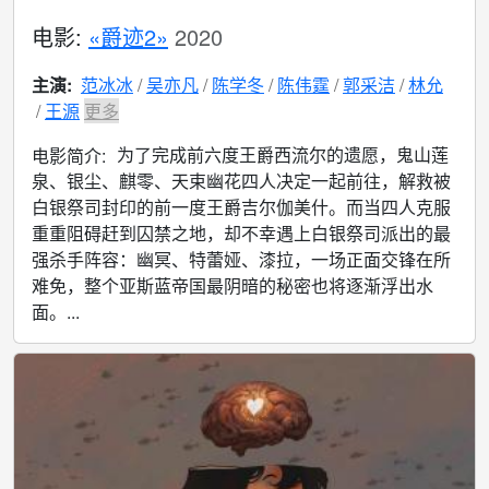
电影:
«爵迹2»
2020
主演:
范冰冰
吴亦凡
陈学冬
陈伟霆
郭采洁
林允
王源
更多
为了完成前六度王爵西流尔的遗愿，鬼山莲
电影简介:
泉、银尘、麒零、天束幽花四人决定一起前往，解救被
白银祭司封印的前一度王爵吉尔伽美什。而当四人克服
重重阻碍赶到囚禁之地，却不幸遇上白银祭司派出的最
强杀手阵容：幽冥、特蕾娅、漆拉，一场正面交锋在所
难免，整个亚斯蓝帝国最阴暗的秘密也将逐渐浮出水
面。...