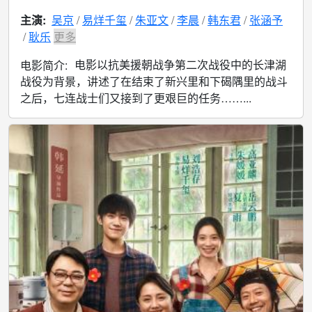
主演:
吴京
易烊千玺
朱亚文
李晨
韩东君
张涵予
耿乐
更多
电影以抗美援朝战争第二次战役中的长津湖
电影简介:
战役为背景，讲述了在结束了新兴里和下碣隅里的战斗
之后，七连战士们又接到了更艰巨的任务……...