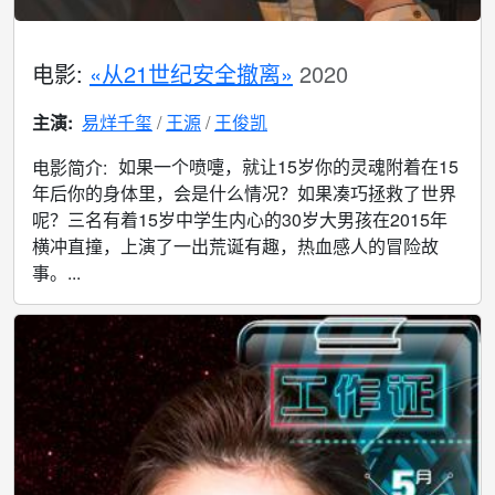
电影:
«从21世纪安全撤离»
2020
主演:
易烊千玺
王源
王俊凯
如果一个喷嚏，就让15岁你的灵魂附着在15
电影简介:
年后你的身体里，会是什么情况？如果凑巧拯救了世界
呢？三名有着15岁中学生内心的30岁大男孩在2015年
横冲直撞，上演了一出荒诞有趣，热血感人的冒险故
事。...