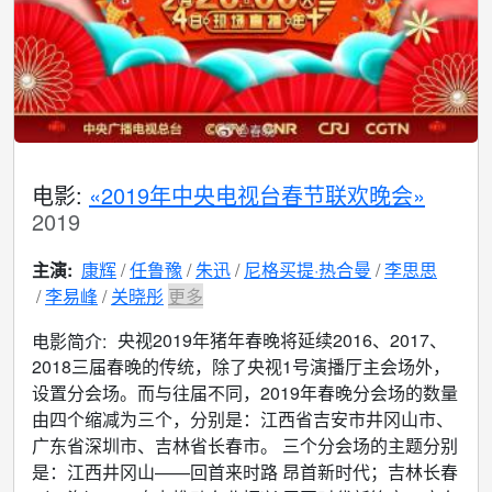
电影:
«2019年中央电视台春节联欢晚会»
2019
主演:
康辉
任鲁豫
朱迅
尼格买提·热合曼
李思思
李易峰
关晓彤
更多
央视2019年猪年春晚将延续2016、2017、
电影简介:
2018三届春晚的传统，除了央视1号演播厅主会场外，
设置分会场。而与往届不同，2019年春晚分会场的数量
由四个缩减为三个，分别是：江西省吉安市井冈山市、
广东省深圳市、吉林省长春市。 三个分会场的主题分别
是：江西井冈山——回首来时路 昂首新时代；吉林长春