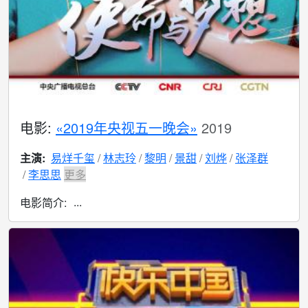
电影:
«2019年央视五一晚会»
2019
主演:
易烊千玺
林志玲
黎明
景甜
刘烨
张泽群
李思思
更多
...
电影简介: