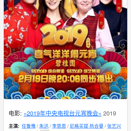
电影:
«2019年中央电视台元宵晚会»
2019
主演:
任鲁豫
朱迅
李思思
尼格买提·热合曼
张艺兴