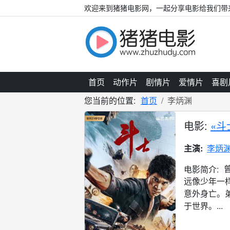
欢迎来到猪猪电影网，一起分享电影给我们带
首页
动作片
剧情片
爱情片
喜剧
您当前的位置:
首页
李炳渊
电影:
«斗
主演:
李炳
电影简介:
远像少年一
意外身亡。
于世界。...