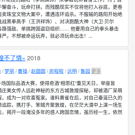
不懈奋斗，玩命打拼。而残酷现实不仅将他打入谷底，更卷
盗卖珠宝文物大案中，遭遇连环追杀。不服输的路阳开始绝
挑战黑拳高手（王洪祥饰）、对决跑酷大神（大卫·贝尔
各路强敌、单挑跨国盗窃组织…… 他要用自己的拳头暴击
严。不想被命运玩弄，就必须玩命出击！...
煌不了情»
2018
怡
梦丽
曹操
赵圆圆
房程程
远明
鲁园
更多
一场国际品酒大赛，使得奇酒“相思红”重见天日，举座皆
酒庄美女传人远赴神秘的东方古城敦煌探秘，却被酒厂呆萌
服，成为一对欢喜冤家。谁料黄雀在后，对自己垂涎已久的
地追踪，携打手、笨贼齐聚敦煌，在茫茫大漠中上演一场生
击，揭开一段淹没多年的感人跨国恋情，虽历经一生，依然