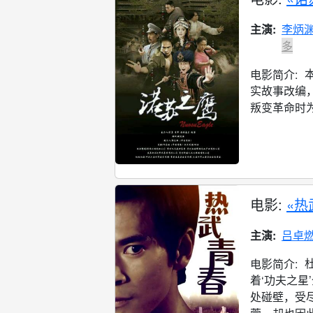
主演:
李炳
多
电影简介:
实故事改编，
叛变革命时为
电影:
«热
主演:
吕卓
电影简介:
着‘功夫之
处碰壁，受