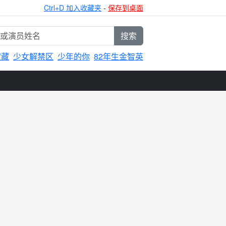
Ctrl+D 加入收藏夹
-
保存到桌面
搜索
宝藏
少女解禁区
少年的你
82年生金智英