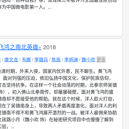
为中国微电影第一人。...
飞鸿之南北英雄»
2018
卓
唐文龙
韦娜
李璐兵
陈辰
李炳渊
魏小欢
更多
晚清时期，外来入侵，国家内忧外患，民不聊生。黄飞鸿
饰）面对列强的压迫，依旧弘扬中国文化，保护民族信仰，
打击坚持抗争。在这样一个社会动荡的时期，北拳宗师吴镇
 饰），初入佛山北拳南传，却屡屡碰壁，面对黄飞鸿的盛
镇南却不愿接受他的帮助。就在这个时候，洋人趁火打劫，
用在了吴镇南身上，导致两人矛盾再度激化，面对洋人的利
吴镇南不得不和黄飞鸿展开激烈的一战。被洋人雇佣来协助
女孩路小月（魏小欢 饰）在秘密研究项目中也慢慢了解到
，...