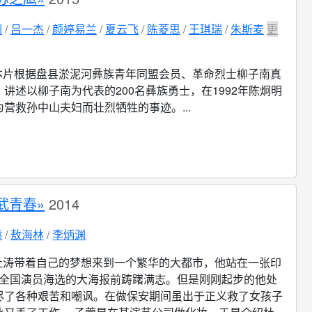
渊
吕一杰
颜婷易兰
夏云飞
陈菱思
王琪瑞
朱斯麦
更
本片根据盘县淤泥河彝族青年同盟会员、革命烈士柳子南真
讲述以柳子南为代表的200名彝族勇士，在1992年陈炯明
营救孙中山夫妇而壮烈牺牲的事迹。...
武青春»
2014
燃
敖海林
李炳渊
杜涛带着自己的梦想来到一个繁华的大都市，他站在一张印
星’全国演员海选的大海报前踌躇满志。但是刚刚起步的他处
尽了各种艰苦和嘲讽。在做保安期间虽出于正义救了女孩子