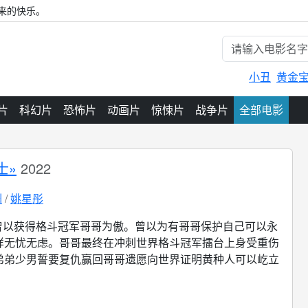
来的快乐。
小丑
黄金
片
科幻片
恐怖片
动画片
惊悚片
战争片
全部电影
士»
2022
渊
姚星彤
曾以获得格斗冠军哥哥为傲。曾以为有哥哥保护自己可以永
样无忧无虑。哥哥最终在冲刺世界格斗冠军擂台上身受重伤
弟弟少男誓要复仇赢回哥哥遗愿向世界证明黄种人可以屹立