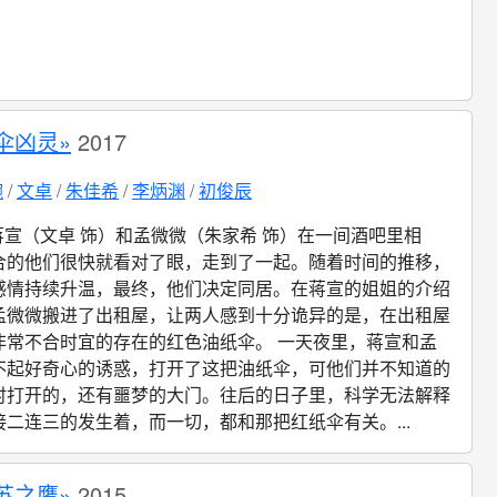
伞凶灵»
2017
婉
文卓
朱佳希
李炳渊
初俊辰
蒋宣（文卓 饰）和孟微微（朱家希 饰）在一间酒吧里相
合的他们很快就看对了眼，走到了一起。随着时间的推移，
感情持续升温，最终，他们决定同居。在蒋宣的姐姐的介绍
孟微微搬进了出租屋，让两人感到十分诡异的是，在出租屋
非常不合时宜的存在的红色油纸伞。 一天夜里，蒋宣和孟
不起好奇心的诱惑，打开了这把油纸伞，可他们并不知道的
时打开的，还有噩梦的大门。往后的日子里，科学无法解释
二连三的发生着，而一切，都和那把红纸伞有关。...
苏之鹰»
2015