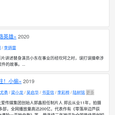
路英雄»
2020
渊
李炳雷
影片讲述替身演员小东在事业历经坎坷之时，误打误撞牵涉
件的故事。...
住！小偷»
2019
尤勇
梁小龙
吴启华
书亚信
李彩桦
陆树铭
更多
大爱传媒集团创始人郭鑫担任制片人 郑云从业11年，拍摄
0多部，全网播放量高达200亿，代表作有《零落岸边芦荻
命遇险一百种自救》等，曾连续三年被评为全国最佳原创短