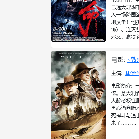
己远大理想
入一场跨国
地反击！他
饰）、连灭
邪恶、赢得尊
电影:
«敦
主演:
林保
电影简介:
惊。意大利
大龄老板征
黑心酒商暗
死搏斗与追
未了…… ...