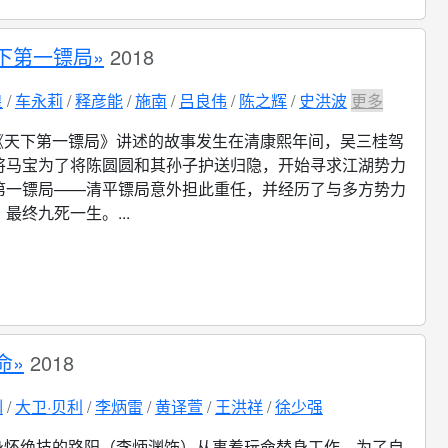
下第一镖局»
2018
皇
车永莉
释彦能
施南
吕良伟
陈之辉
史洪波
更多
《天下第一镖局》讲述的故事发生在清康熙年间，吴三桂驾
将马宝为了将陈圆圆和其孙子护送归隐，开始寻求江湖势力
第一镖局——清平镖局意外担此重任，并经历了与多方势力
最终九死一生。...
命»
2018
渊
大卫·贝利
李炳雷
黄译萱
王洪祥
徐少强
身怀绝技的路阳（李炳渊饰）从事着玩命替身工作，为了自