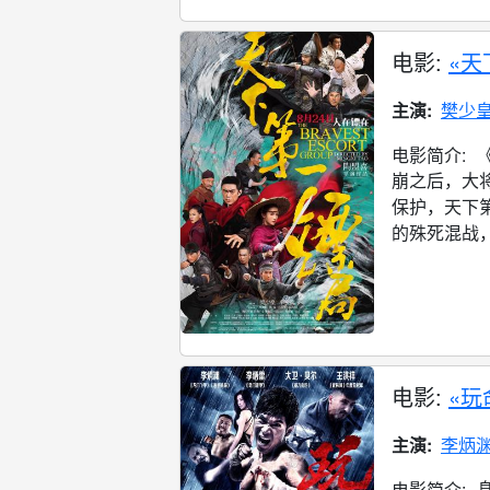
电影:
«天
主演:
樊少
电影简介:
崩之后，大
保护，天下
的殊死混战，
电影:
«玩
主演:
李炳
电影简介: