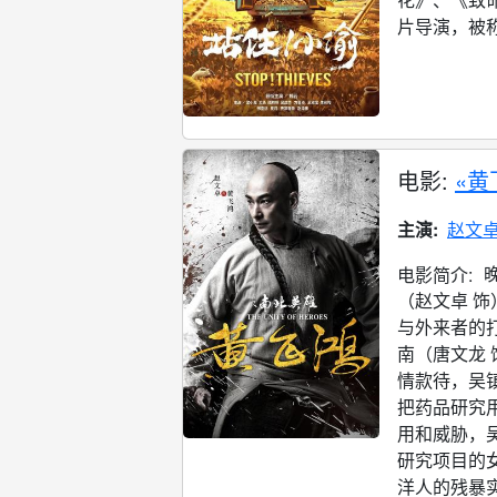
片导演，被称
电影:
«黄
主演:
赵文
电影简介:
（赵文卓 
与外来者的
南（唐文龙
情款待，吴
把药品研究
用和威胁，
研究项目的
洋人的残暴实验