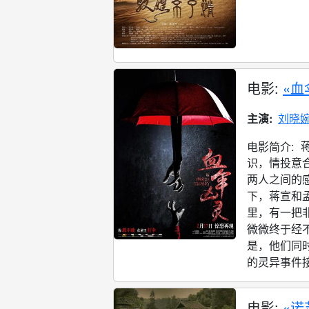
电影:
«血
主演:
刘晓
电影简介:
识，情投意
两人之间的
下，蒋宣和
里，有一把
微微终于经
是，他们同
的灵异事件接
电影:
«诺