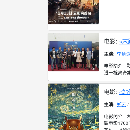
电影:
«末
主演:
李炳
电影简介:
进一桩离奇案
电影:
«站
主演:
郑云
电影简介:
微电影170
花》、《致