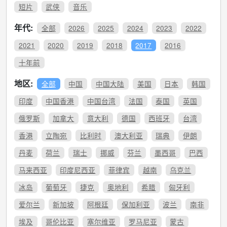
短片
武侠
音乐
年代:
全部
2026
2025
2024
2023
2022
2021
2020
2019
2018
2017
2016
十年前
地区:
全部
中国
中国大陆
美国
日本
韩国
印度
中国香港
中国台湾
法国
泰国
英国
俄罗斯
加拿大
意大利
德国
西班牙
台湾
香港
立陶宛
比利时
澳大利亚
瑞典
伊朗
丹麦
荷兰
瑞士
挪威
芬兰
墨西哥
巴西
马来西亚
印度尼西亚
菲律宾
越南
乌克兰
冰岛
葡萄牙
捷克
奥地利
希腊
匈牙利
爱尔兰
新加坡
阿根廷
保加利亚
波兰
南非
埃及
哥伦比亚
塞尔维亚
罗马尼亚
蒙古