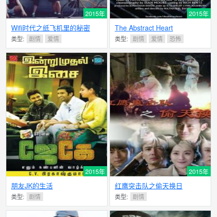
2015年
2015年
Wifi时代之纸飞机里的秘密
The Abstract Heart
类型:
剧情
爱情
类型:
剧情
爱情
恐怖
2015年
2015年
朋友JK的生活
红鹰突击队之偷天换日
类型:
剧情
类型:
剧情