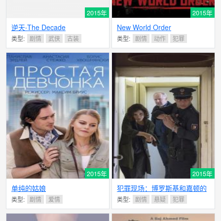
2015年
2015年
逆天‧The Decade
New World Order
类型:
剧情
武侠
古装
类型:
剧情
动作
犯罪
2015年
2015年
单纯的姑娘
犯罪现场：博罗斯基和嘉顿的
孩子
类型:
剧情
爱情
类型:
剧情
悬疑
犯罪