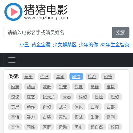
搜索
小丑
黄金宝藏
少女解禁区
少年的你
82年生金智英
类型:
全部
传记
喜剧
剧情
枪战
恐怖
励志
动画
歌舞
犯罪
偶像
悬疑
爱情
惊悚
综艺
纪录片
青春
科幻
冒险
魔幻
丧尸
动作
奇幻
战争
情色
血腥
西部
童话
暴力
古装
灾难
谍战
生活
讽刺
其他
同性
家庭
运动
历史
超自然
校园