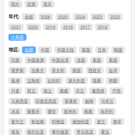
短片
武侠
音乐
年代:
全部
2026
2025
2024
2023
2022
2021
2020
2019
2018
2017
2016
十年前
地区:
全部
中国
中国大陆
美国
日本
韩国
印度
中国香港
中国台湾
法国
泰国
英国
俄罗斯
加拿大
意大利
德国
西班牙
台湾
香港
立陶宛
比利时
澳大利亚
瑞典
伊朗
丹麦
荷兰
瑞士
挪威
芬兰
墨西哥
巴西
马来西亚
印度尼西亚
菲律宾
越南
乌克兰
冰岛
葡萄牙
捷克
奥地利
希腊
匈牙利
爱尔兰
新加坡
阿根廷
保加利亚
波兰
南非
埃及
哥伦比亚
塞尔维亚
罗马尼亚
蒙古