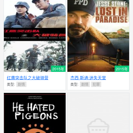
2015年
2015年
红鹰突击队之大破骑营
杰西·斯通:迷失天堂
类型:
剧情
类型:
剧情
犯罪