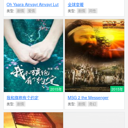
Oh Yaara Ainvayi Ainvayi Lut
全球变暖
Gaya
类型:
剧情
爱情
类型:
剧情
同性
2015年
2015年
我和旗袍有个约定
MSG 2 the Messenger
类型:
剧情
类型:
剧情
奇幻