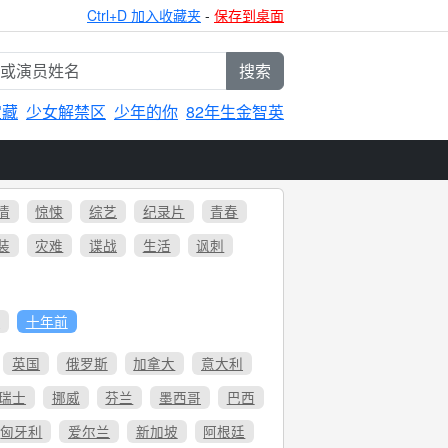
Ctrl+D 加入收藏夹
-
保存到桌面
搜索
宝藏
少女解禁区
少年的你
82年生金智英
情
惊悚
综艺
纪录片
青春
装
灾难
谍战
生活
讽刺
6
十年前
英国
俄罗斯
加拿大
意大利
瑞士
挪威
芬兰
墨西哥
巴西
匈牙利
爱尔兰
新加坡
阿根廷