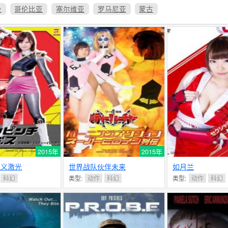
及
哥伦比亚
塞尔维亚
罗马尼亚
蒙古
2015年
2015年
正义激光
世界战队伙伴未来
如月兰
科幻
类型:
动作
科幻
类型:
动作
科幻