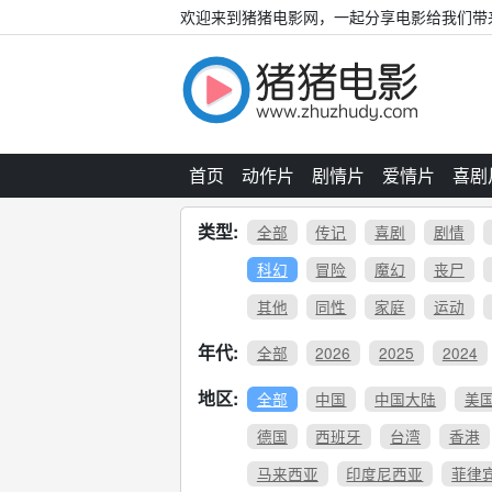
欢迎来到猪猪电影网，一起分享电影给我们带
首页
动作片
剧情片
爱情片
喜剧
类型:
全部
传记
喜剧
剧情
科幻
冒险
魔幻
丧尸
其他
同性
家庭
运动
年代:
全部
2026
2025
2024
地区:
全部
中国
中国大陆
美
德国
西班牙
台湾
香港
马来西亚
印度尼西亚
菲律