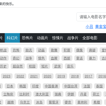
来的快乐。
小丑
黄金
片
科幻片
恐怖片
动画片
惊悚片
战争片
全部电影
枪战
恐怖
励志
动画
歌舞
犯罪
偶像
悬疑
爱
动作
奇幻
战争
情色
血腥
西部
童话
暴力
古
历史
超自然
校园
短片
武侠
音乐
2023
2022
2021
2020
2019
2018
2017
201
国
日本
韩国
印度
中国香港
中国台湾
法国
泰国
立陶宛
比利时
澳大利亚
瑞典
伊朗
丹麦
荷兰
宾
越南
乌克兰
冰岛
葡萄牙
捷克
奥地利
希腊