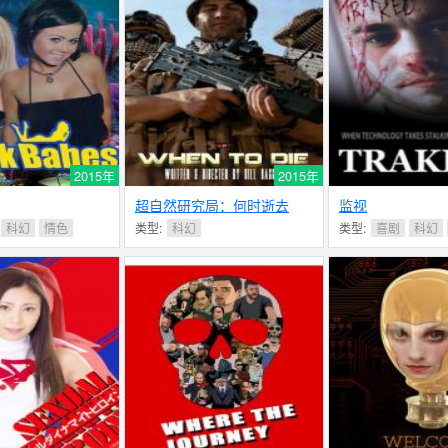
2015年
2015年
超自然研究局：何时逝去
监视
科幻
情色
类型:
科幻
类型:
喜剧
科幻