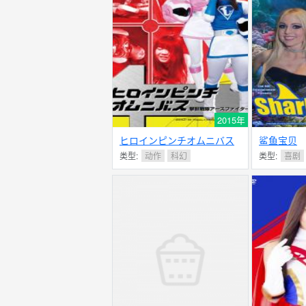
2015年
ヒロインピンチオムニバス
鲨鱼宝贝
撃獣戦隊アースファイターS
类型:
动作
科幻
类型:
喜剧