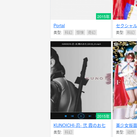
2015年
Portal
セクシャ
ロイン12
类型:
科幻
惊悚
奇幻
类型:
科幻
ルジャー
2015年
KUNOICHI-忍- 弐 霞のお七
美少女仮
类型:
科幻
类型:
动作