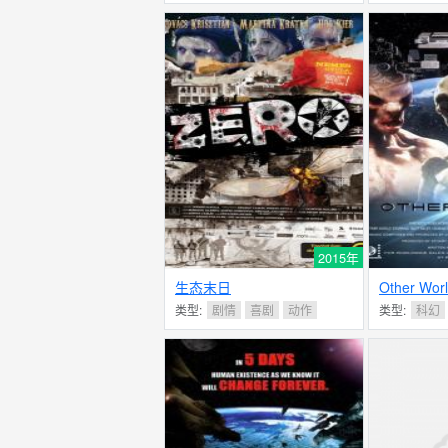
2015年
生态末日
Other Wor
类型:
剧情
喜剧
动作
类型:
科幻