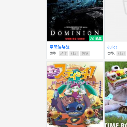
2015年
星际侵略战
Juliet
类型:
动作
科幻
惊悚
类型:
科幻