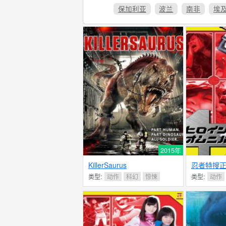
保加利亚
波兰
南非
埃
2015年
KillerSaurus
忍者特搜
类型:
动作
科幻
惊悚
类型:
动作