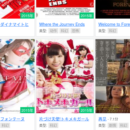
2015年
2015年
ルダイナマイトヒ
Where the Journey Ends
Welcome to Fore
 超光部隊バードソ
类型:
动作
科幻
恐怖
类型:
科幻
2015年
2015年
面フォンテーヌ
片づけ天使!トキメキガール
再见
- 7.1分
科幻
类型:
科幻
类型:
剧情
科幻