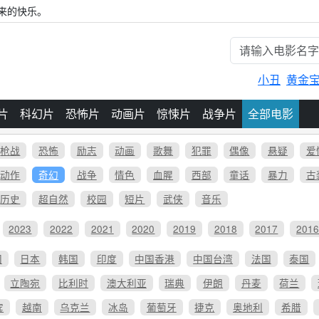
来的快乐。
小丑
黄金
片
科幻片
恐怖片
动画片
惊悚片
战争片
全部电影
枪战
恐怖
励志
动画
歌舞
犯罪
偶像
悬疑
爱
动作
奇幻
战争
情色
血腥
西部
童话
暴力
古
历史
超自然
校园
短片
武侠
音乐
2023
2022
2021
2020
2019
2018
2017
201
国
日本
韩国
印度
中国香港
中国台湾
法国
泰国
立陶宛
比利时
澳大利亚
瑞典
伊朗
丹麦
荷兰
宾
越南
乌克兰
冰岛
葡萄牙
捷克
奥地利
希腊