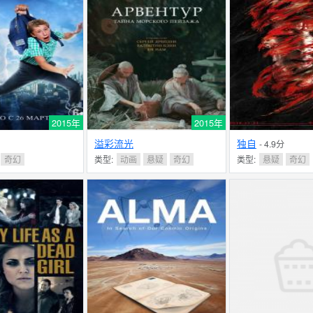
2015年
2015年
溢彩流光
独自
- 4.9分
奇幻
类型:
动画
悬疑
奇幻
类型:
悬疑
奇幻