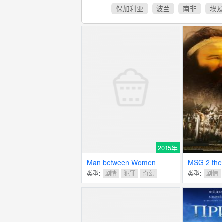
保加利亚
波兰
南非
埃
2015年
Man between Women
MSG 2 the
类型:
剧情
犯罪
奇幻
类型:
剧情