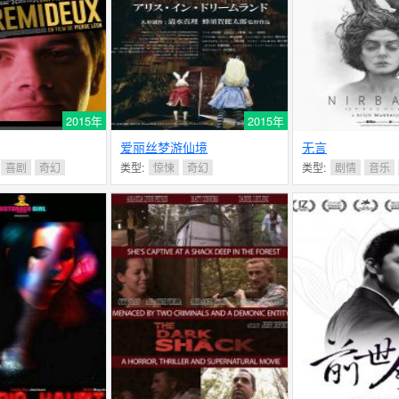
2015年
2015年
爱丽丝梦游仙境
无言
喜剧
奇幻
类型:
惊悚
奇幻
类型:
剧情
音乐