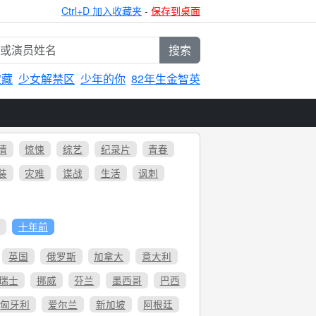
Ctrl+D 加入收藏夹
-
保存到桌面
搜索
宝藏
少女解禁区
少年的你
82年生金智英
情
惊悚
综艺
纪录片
青春
装
灾难
谍战
生活
讽刺
6
十年前
英国
俄罗斯
加拿大
意大利
瑞士
挪威
芬兰
墨西哥
巴西
匈牙利
爱尔兰
新加坡
阿根廷