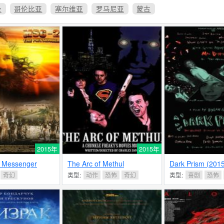
及
哥伦比亚
塞尔维亚
罗马尼亚
蒙古
2015年
2015年
 Messenger
The Arc of Methul
Dark Prism (201
奇幻
类型:
动作
恐怖
奇幻
类型:
喜剧
恐怖