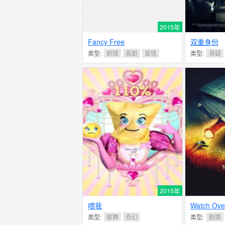
2015年
Fancy Free
双重身份
类型:
剧情
喜剧
爱情
类型:
悬疑
2015年
喂我
Watch Ove
类型:
歌舞
奇幻
类型:
剧情