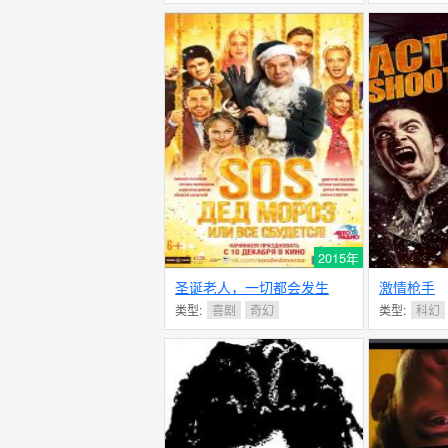
2015年
圣诞老人，一切都会发生
激情枪手
的！
类型:
喜剧
奇幻
类型:
科幻