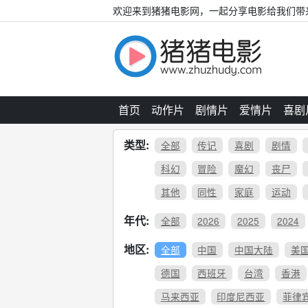
欢迎来到猪猪电影网，一起分享电影给我们带
首页
动作片
剧情片
爱情片
喜剧
类型:
全部
传记
喜剧
剧情
科幻
冒险
魔幻
丧尸
其他
同性
家庭
运动
年代:
全部
2026
2025
2024
地区:
全部
中国
中国大陆
美
德国
西班牙
台湾
香港
马来西亚
印度尼西亚
菲律