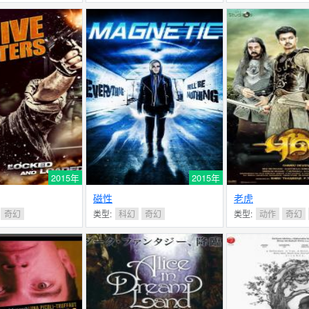
2015年
2015年
磁性
老虎
奇幻
类型:
科幻
奇幻
类型:
动作
奇幻