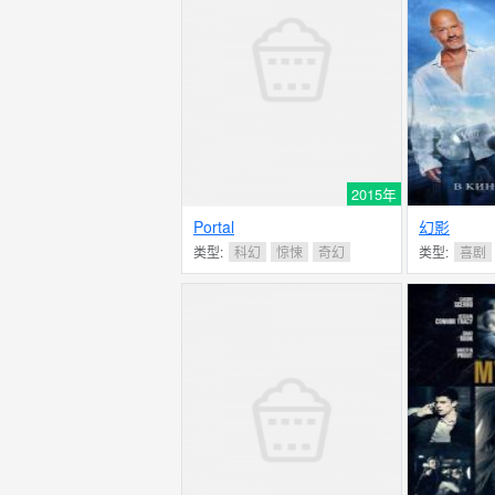
2015年
Portal
幻影
类型:
科幻
惊悚
奇幻
类型:
喜剧