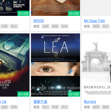
2015年
2015年
阿尔玛
My Dear Fish
犯罪
奇幻
类型:
动画
悬疑
恐怖
类型:
剧情
奇幻
2015年
2015年
r Us
智能千金
Burning
喜剧
恐怖
类型:
科幻
惊悚
奇幻
类型:
剧情
悬疑