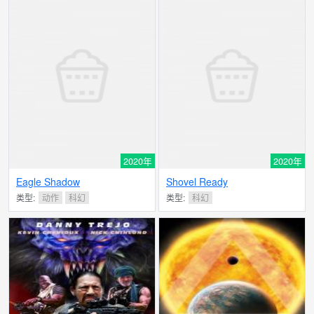
2020年
2020年
Eagle Shadow
Shovel Ready
类型:
动作
科幻
类型:
科幻