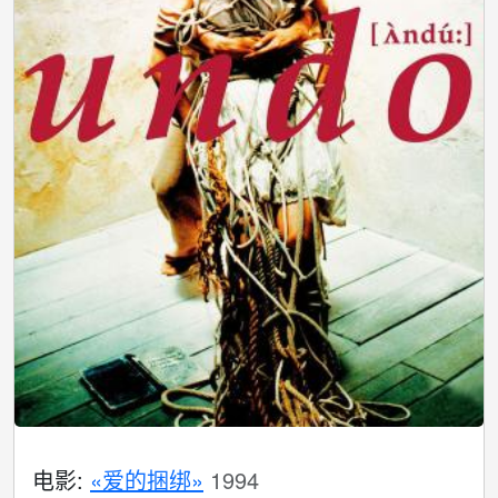
电影:
«爱的捆绑»
1994