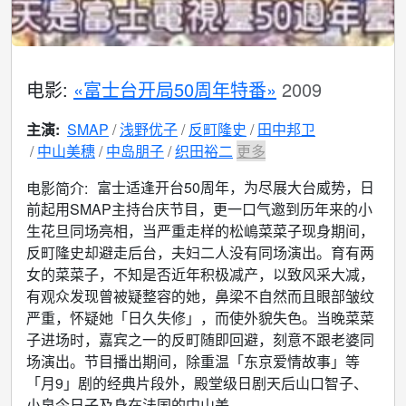
电影:
«富士台开局50周年特番»
2009
主演:
SMAP
浅野优子
反町隆史
田中邦卫
中山美穗
中岛朋子
织田裕二
更多
富士适逢开台50周年，为尽展大台威势，日
电影简介:
前起用SMAP主持台庆节目，更一口气邀到历年来的小
生花旦同场亮相，当严重走样的松嶋菜菜子现身期间，
反町隆史却避走后台，夫妇二人没有同场演出。育有两
女的菜菜子，不知是否近年积极减产，以致风采大减，
有观众发现曾被疑整容的她，鼻梁不自然而且眼部皱纹
严重，怀疑她「日久失修」，而使外貌失色。当晚菜菜
子进场时，嘉宾之一的反町随即回避，刻意不跟老婆同
场演出。节目播出期间，除重温「东京爱情故事」等
「月9」剧的经典片段外，殿堂级日剧天后山口智子、
小泉今日子及身在法国的中山美...