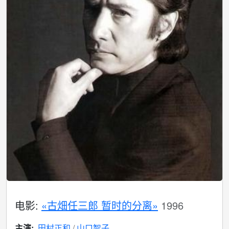
电影:
«古畑任三郎 暂时的分离»
1996
主演:
田村正和
山口智子