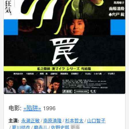
电影:
«陷阱»
1996
主演:
永濑正敏
南原清隆
杉本哲太
山口智子
夏川结衣
磨赤儿
佐野史郎
更多