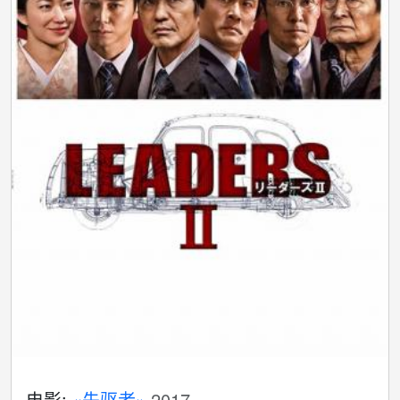
电影:
«先驱者»
2017