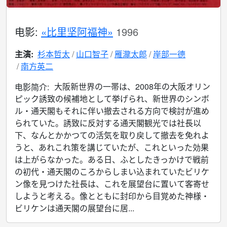
电影:
«比里坚阿福神»
1996
主演:
杉本哲太
山口智子
雁瀧太郎
岸部一德
南方英二
大阪新世界の一帯は、2008年の大阪オリン
电影简介:
ピック誘致の候補地として挙げられ、新世界のシンボ
ル・通天閣もそれに伴い撤去される方向で検討が進め
られていた。誘致に反対する通天閣観光では社長以
下、なんとかかつての活気を取り戻して撤去を免れよ
うと、あれこれ策を講じていたが、これといった効果
は上がらなかった。ある日、ふとしたきっかけで戦前
の初代・通天閣のころからしまい込まれていたビリケ
ン像を見つけた社長は、これを展望台に置いて客寄せ
しようと考える。像とともに封印から目覚めた神様・
ビリケンは通天閣の展望台に居...