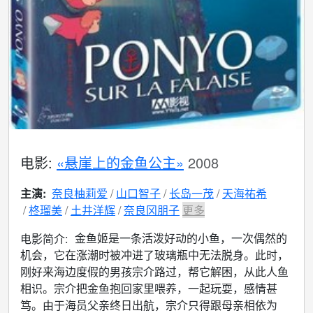
电影:
«悬崖上的金鱼公主»
2008
主演:
奈良柚莉爱
山口智子
长岛一茂
天海祐希
柊瑠美
土井洋辉
奈良冈朋子
更多
金鱼姬是一条活泼好动的小鱼，一次偶然的
电影简介:
机会，它在涨潮时被冲进了玻璃瓶中无法脱身。此时，
刚好来海边度假的男孩宗介路过，帮它解困，从此人鱼
相识。宗介把金鱼抱回家里喂养，一起玩耍，感情甚
笃。由于海员父亲终日出航，宗介只得跟母亲相依为