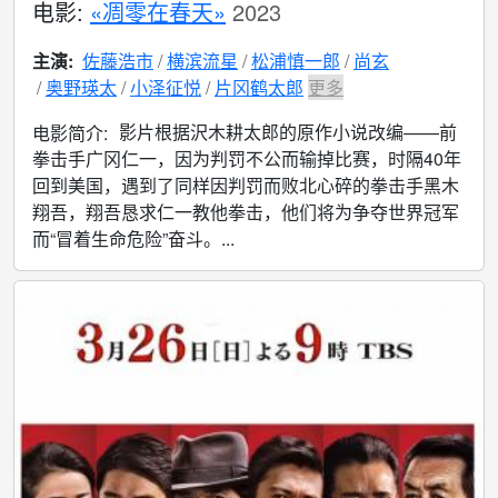
电影:
«凋零在春天»
2023
主演:
佐藤浩市
横滨流星
松浦慎一郎
尚玄
奥野瑛太
小泽征悦
片冈鹤太郎
更多
影片根据沢木耕太郎的原作小说改编——前
电影简介:
拳击手广冈仁一，因为判罚不公而输掉比赛，时隔40年
回到美国，遇到了同样因判罚而败北心碎的拳击手黑木
翔吾，翔吾恳求仁一教他拳击，他们将为争夺世界冠军
而“冒着生命危险”奋斗。...