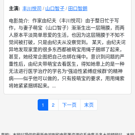
主演:
丰川悦司
山口智子
田口智朗
作家由纪夫（丰川悦司）由于整日忙于写
电影简介:
作，与妻子萌宝（山口智子）渐渐生出一层隔膜，而两
人原本平淡简单恩爱的生活，也因为这层隔膜于不知不
觉间被打破，只是由纪夫从没察觉到。 某天，由纪夫诧
异地发现家里的很多东西都被萌宝用绳子捆绑了起来，
甚至，她经常企图把自己也绑在绳中。意识到问题的严
重性后，由纪夫带萌宝去看医生，得知她患上的是一种
无法进行医学治疗的学名为“强迫性紧缚症候群”的精神
病——似乎他可以做的，只有按萌宝的要求，用用绳索
将她紧紧捆绑起来。...
1
2
下一页
末页
声明：本网站提供的最新电视剧和电影等资源均系收集于各大视频网站，本网