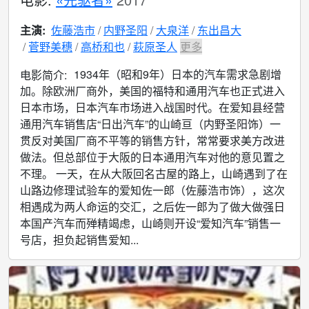
主演:
佐藤浩市
内野圣阳
大泉洋
东出昌大
菅野美穗
高桥和也
萩原圣人
更多
1934年（昭和9年）日本的汽车需求急剧增
电影简介:
加。除欧洲厂商外，美国的福特和通用汽车也正式进入
日本市场，日本汽车市场进入战国时代。在爱知县经营
通用汽车销售店“日出汽车”的山崎亘（内野圣阳饰）一
贯反对美国厂商不平等的销售方针，常常要求美方改进
做法。但总部位于大阪的日本通用汽车对他的意见置之
不理。 一天，在从大阪回名古屋的路上，山崎遇到了在
山路边修理试验车的爱知佐一郎（佐藤浩市饰），这次
相遇成为两人命运的交汇，之后佐一郎为了做大做强日
本国产汽车而殚精竭虑，山崎则开设“爱知汽车”销售一
号店，担负起销售爱知...