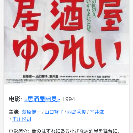
电影:
«居酒屋幽灵»
1994
主演:
萩原健一
山口智子
西岛秀俊
室井滋
丰川悦司
街のはずれにある小さな居酒屋を舞台に、
电影简介: