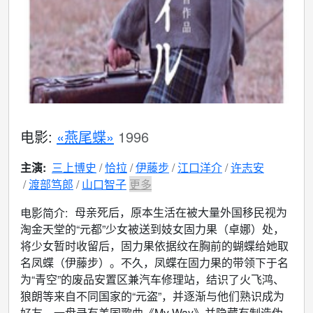
电影:
«燕尾蝶»
1996
主演:
三上博史
恰拉
伊藤步
江口洋介
许志安
渡部笃郎
山口智子
更多
母亲死后，原本生活在被大量外国移民视为
电影简介:
淘金天堂的“元都”少女被送到妓女固力果（卓娜）处，
将少女暂时收留后，固力果依据纹在胸前的蝴蝶给她取
名凤蝶（伊藤步）。不久，凤蝶在固力果的带领下于名
为“青空”的废品安置区兼汽车修理站，结识了火飞鸿、
狼朗等来自不同国家的“元盗”，并逐渐与他们熟识成为
好友。一盘录有美国歌曲《My Way》并隐藏有制造伪