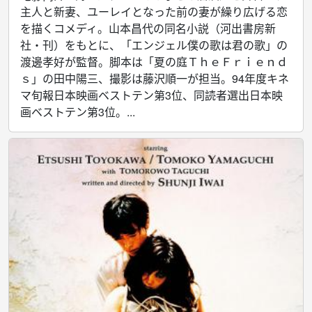
主人と新妻、ユーレイとなった前の妻が繰り広げる恋
を描くコメディ。山本昌代の同名小説（河出書房新
社・刊）をもとに、「エンジェル僕の歌は君の歌」の
渡邊孝好が監督。脚本は「夏の庭ＴｈｅＦｒｉｅｎｄ
ｓ」の田中陽三、撮影は藤沢順一が担当。94年度キネ
マ旬報日本映画ベストテン第3位、同読者選出日本映
画ベストテン第3位。...