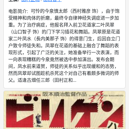
可怜的今泉慎太郎（西村雅彦 饰），由于饱
电影简介:
受精神和肉体的折磨，最终令自律神经失调症进一步加
重。为了治疗病症，他报名拜入前卫花道家二叶凤翠
（山口智子 饰）的门下学习插花和舞蹈。凤翠原是花道
家二叶凤水（長内美那子 饰）的得意门生，后因自立门
户致令师徒失和。凤翠在花道的基础上融合了舞蹈的表
现形式，引起了广泛的关注，她准备举行一次表演，而
一向表现糟糕的今泉竟然被选中参加演出。发布会期
间，凤水前来道贺，师徒的关系似乎出现缓和的态势，
然而凤翠却试图趁机杀死这个对自己有着颇多微词的师
父。适逢古畑任三郎（田村正和...