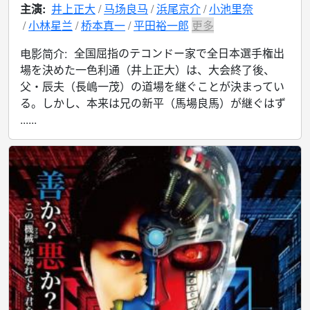
主演:
井上正大
马场良马
浜尾京介
小池里奈
小林星兰
桥本真一
平田裕一郎
更多
全国屈指のテコンドー家で全日本選手権出
电影简介:
場を決めた一色利通（井上正大）は、大会終了後、
父・辰夫（長嶋一茂）の道場を継ぐことが決まってい
る。しかし、本来は兄の新平（馬場良馬）が継ぐはず
......