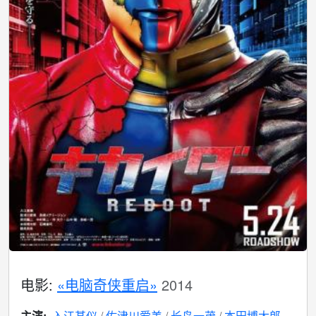
电影:
«电脑奇侠重启»
2014
主演:
入江甚仪
佐津川爱美
长岛一茂
本田博太郎