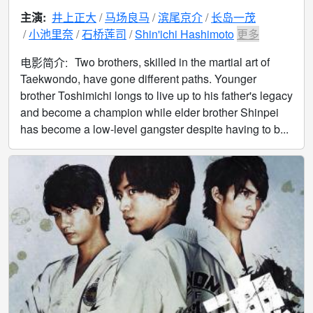
主演:
井上正大
马场良马
滨尾京介
长岛一茂
小池里奈
石桥莲司
Shin'ichi Hashimoto
更多
Two brothers, skilled in the martial art of
电影简介:
Taekwondo, have gone different paths. Younger
brother Toshimichi longs to live up to his father's legacy
and become a champion while elder brother Shinpei
has become a low-level gangster despite having to b...