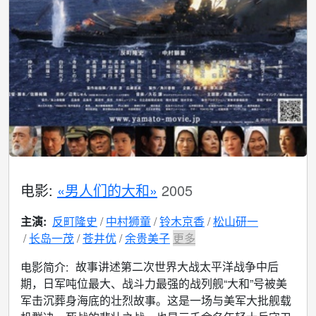
电影:
«男人们的大和»
2005
主演:
反町隆史
中村狮童
铃木京香
松山研一
长岛一茂
苍井优
余贵美子
更多
故事讲述第二次世界大战太平洋战争中后
电影简介:
期，日军吨位最大、战斗力最强的战列舰“大和”号被美
军击沉葬身海底的壮烈故事。这是一场与美军大批舰载