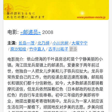
电影:
«邮递员»
2008
主演:
长岛一茂
北乃绮
小川光树
大塚宁宁
原沙知绘
竹中直人
古手川祐子
更多
依山傍海的千叶县房总町是个宁静美丽的小
电影简介:
镇。海江田龙兵是镇上的邮递员。爱妻泉于两年前过
世，他独自一人把女儿步美和儿子铁兵拉扯大。龙兵非
常热爱自己的工作，他的投递总是迅速而准确，邮局局
长和镇民们都十分信赖他。如今，大多数邮递员都骑着
摩托送信，但龙兵依然踩着红色（日本邮政的标志色是
红色）的自行车走街串巷。初中三年级的步美即将毕
业，她提出要报考寄宿制高中。龙兵认为一家人就应该
生活在同一屋檐下，顽固地反对步美的志愿。步美向班