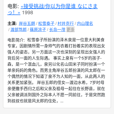
电影:
«接受挑战/你以为你是谁 なにさま
っ！»
1998
主演:
岸谷五朗
松雪泰子
村井克行
内山理名
渡部笃郎
篠原凉子
长岛一茂
更多
松雪泰子所扮演的泽木泉是一位意大利美食
电影简介:
专家，因剧情所需一身帅气的衣着打扮着实的表现出女
强人的姿态，另一方面这一次也深刻的呈现出女强人的
背后另一面的人生际遇。 事实上泉有一个5岁的孩子-
森，是一个混血儿，泉另以化名山田米子同时扮演一个
单亲妈妈的角色。而男主角岸谷五郎扮演的风太郎在一
个偶然的情况下知道了泉不为人知的一面，从此两人的
关系更加紧张。 岸谷五郎的侄女—渡边水希，7岁时母
亲便撒手西归之后和父亲及祖母一起住在长野县，就在
父亲被调派到国外之际本人不愿一同前往，于是突然跑
到叔叔也就是风太郎的住处，...