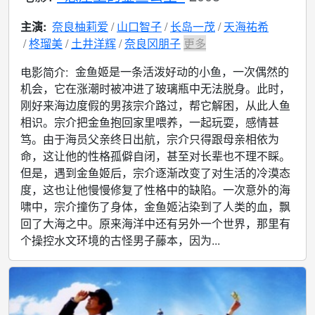
主演:
奈良柚莉爱
山口智子
长岛一茂
天海祐希
柊瑠美
土井洋辉
奈良冈朋子
更多
金鱼姬是一条活泼好动的小鱼，一次偶然的
电影简介:
机会，它在涨潮时被冲进了玻璃瓶中无法脱身。此时，
刚好来海边度假的男孩宗介路过，帮它解困，从此人鱼
相识。宗介把金鱼抱回家里喂养，一起玩耍，感情甚
笃。由于海员父亲终日出航，宗介只得跟母亲相依为
命，这让他的性格孤僻自闭，甚至对长辈也不理不睬。
但是，遇到金鱼姬后，宗介逐渐改变了对生活的冷漠态
度，这也让他慢慢修复了性格中的缺陷。一次意外的海
啸中，宗介撞伤了身体，金鱼姬沾染到了人类的血，飘
回了大海之中。原来海洋中还有另外一个世界，那里有
个操控水文环境的古怪男子藤本，因为...