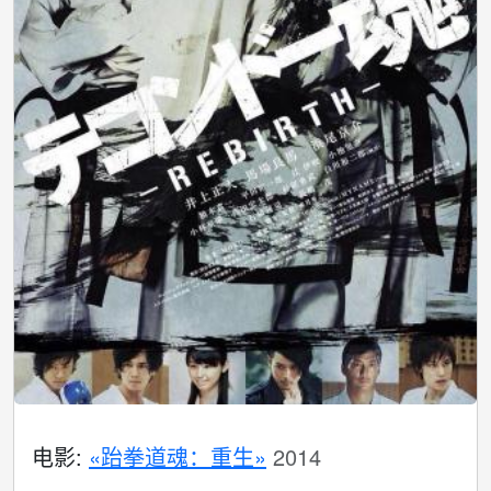
电影:
«跆拳道魂：重生»
2014