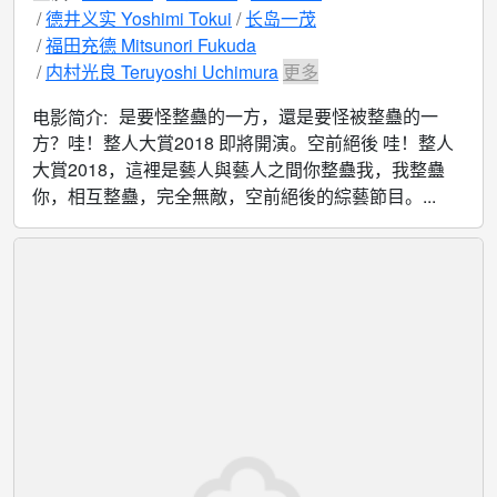
德井义实 Yoshimi Tokui
长岛一茂
福田充德 Mitsunori Fukuda
内村光良 Teruyoshi Uchimura
更多
是要怪整蠱的一方，還是要怪被整蠱的一
电影简介:
方？哇！整人大賞2018 即將開演。空前絕後 哇！整人
大賞2018，這裡是藝人與藝人之間你整蠱我，我整蠱
你，相互整蠱，完全無敵，空前絕後的綜藝節目。...