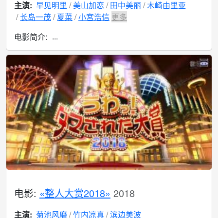
主演:
早见明里
美山加恋
田中美丽
木崎由里亚
长岛一茂
夏菜
小宮浩信
更多
...
电影简介:
电影:
«整人大赏2018»
2018
主演:
菊池风磨
竹内凉真
滨边美波