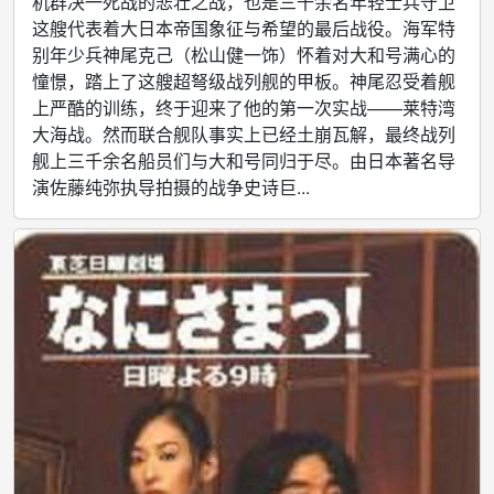
机群决一死战的悲壮之战，也是三千余名年轻士兵守卫
这艘代表着大日本帝国象征与希望的最后战役。海军特
别年少兵神尾克己（松山健一饰）怀着对大和号满心的
憧憬，踏上了这艘超弩级战列舰的甲板。神尾忍受着舰
上严酷的训练，终于迎来了他的第一次实战——莱特湾
大海战。然而联合舰队事实上已经土崩瓦解，最终战列
舰上三千余名船员们与大和号同归于尽。由日本著名导
演佐藤纯弥执导拍摄的战争史诗巨...