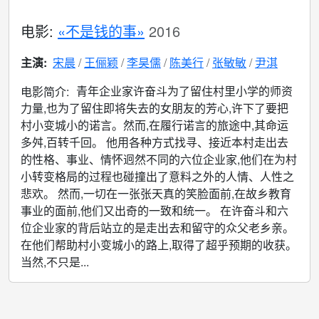
电影:
«不是钱的事»
2016
主演:
宋晨
王俪颖
李昊儒
陈美行
张敏敏
尹淇
青年企业家许奋斗为了留住村里小学的师资
电影简介:
力量,也为了留住即将失去的女朋友的芳心,许下了要把
村小变城小的诺言。然而,在履行诺言的旅途中,其命运
多舛,百转千回。 他用各种方式找寻、接近本村走出去
的性格、事业、情怀迥然不同的六位企业家,他们在为村
小转变格局的过程也碰撞出了意料之外的人情、人性之
悲欢。 然而,一切在一张张天真的笑脸面前,在故乡教育
事业的面前,他们又出奇的一致和统一。 在许奋斗和六
位企业家的背后站立的是走出去和留守的众父老乡亲。
在他们帮助村小变城小的路上,取得了超乎预期的收获。
当然,不只是...