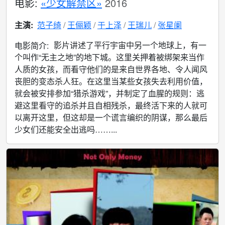
电影:
«少女解禁区»
2016
主演:
范子绮
王俪颖
于上泽
王瑞儿
张星阑
影片讲述了平行宇宙中另一个地球上，有一
电影简介:
个叫作“无主之地”的地下城。这里关押着被绑架来当作
人质的女孩，而看守他们的是来自世界各地、令人闻风
丧胆的变态杀人狂。在这里当某些女孩失去利用价值，
就会被安排参加“猎杀游戏”，并制定了血腥的规则：逃
避这里看守的追杀并且自相残杀，最终活下来的人就可
以离开这里，但这却是一个谎言编织的阴谋，那么最后
少女们还能安全出逃吗……...