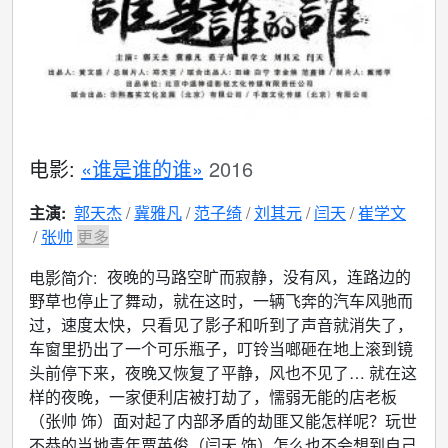
电影:
«谁是谁的谁»
2016
主演:
郭天杰
冀雅凡
范子绮
刘其元
闫天
崔学文
张帅
更多
夜晚的马路空旷而寂静，没有风，连路边的
电影简介:
野草也停止了舞动，就在这时，一辆飞奔的汽车风驰而
过，速度太快，只看见了影子和听到了声音就消失了，
车窗里扔出了一个可乐瓶子，叮铃当啷砸在地上滚到镜
头前停下来，夜晚又恢复了平静，风也不见了… 就在这
样的夜晚，一家便利店被打劫了，懦弱无能的店老板
（张帅 饰）面对起了内部矛盾的劫匪又能怎样呢？玩世
不恭的当地青年贾英俊（闫天 饰）怎么也不会想到自己