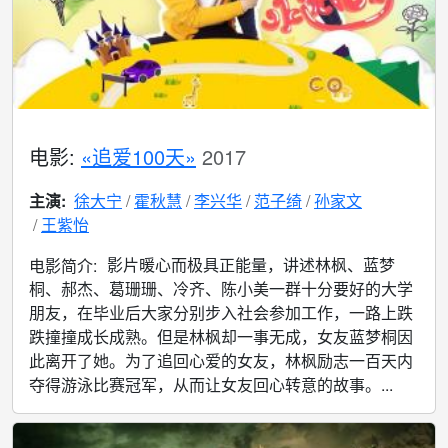
电影:
«追爱100天»
2017
主演:
徐大宁
霍秋慧
李兴华
范子绮
孙家文
王紫怡
影片暖心而极具正能量，讲述林枫、蓝梦
电影简介:
桐、郝杰、葛珊珊、冷齐、陈小美一群十分要好的大学
朋友，在毕业后大家分别步入社会参加工作，一路上跌
跌撞撞成长成熟。但是林枫却一事无成，女友蓝梦桐因
此离开了她。为了追回心爱的女友，林枫励志一百天内
夺得游泳比赛冠军，从而让女友回心转意的故事。...