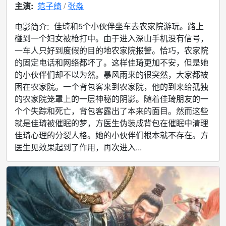
主演:
范子绮
张淼
佳琦和5个小伙伴坐车去农家院游玩。路上
电影简介:
碰到一个妇女被枪打中。由于进入深山手机没有信号，
一车人只好到度假的目的地农家院报警。恰巧，农家院
的固定电话和网络都坏了。这样佳琦更加不安，但是她
的小伙伴们却不以为然。暴风雨来的很突然，大家都被
困在农家院。一个背包客来到农家院，他的到来给孤独
的农家院笼罩上的一层神秘的阴影。随着佳琦朋友的一
个个失踪和死亡，背包客露出了本来的面目。然而这些
就是佳琦被催眠的梦，方医生伪装成背包在催眠中清理
佳琦心理的分裂人格。她的小伙伴们根本就不存在。方
医生见效果起到了作用，再次进入...