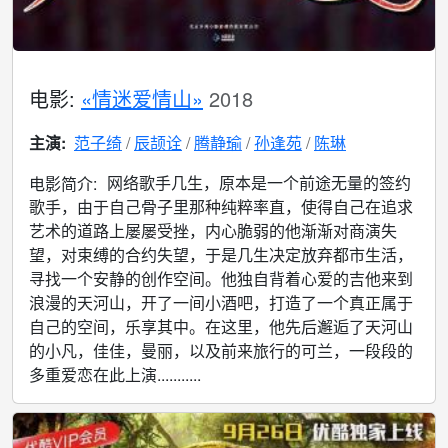
电影:
«情迷爱情山»
2018
主演:
范子绮
辰颉诠
腾静瑜
孙逢苑
陈琳
网络歌手几生，原本是一个前途无量的签约
电影简介:
歌手，由于自己骨子里那种纯粹率直，使得自己在追求
艺术的道路上屡屡受挫，内心脆弱的他渐渐对商演失
望，对束缚的合约失望，于是几生决定放弃都市生活，
寻找一个安静的创作空间。他独自背着心爱的吉他来到
浪漫的天河山，开了一间小酒吧，打造了一个真正属于
自己的空间，乐享其中。在这里，他先后邂逅了天河山
的小凡，佳佳，曼丽，以及前来旅行的可兰，一段段的
多重爱恋在此上演...........