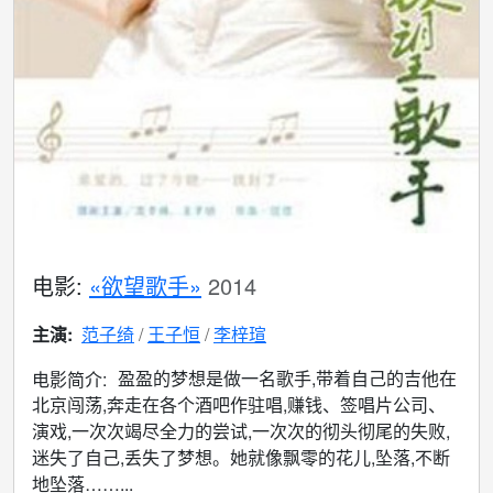
电影:
«欲望歌手»
2014
主演:
范子绮
王子恒
李梓瑄
盈盈的梦想是做一名歌手,带着自己的吉他在
电影简介:
北京闯荡,奔走在各个酒吧作驻唱,赚钱、签唱片公司、
演戏,一次次竭尽全力的尝试,一次次的彻头彻尾的失败,
迷失了自己,丢失了梦想。她就像飘零的花儿,坠落,不断
地坠落……...