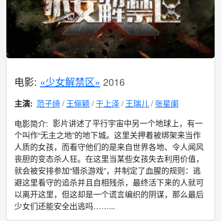
电影:
«少女解禁区»
2016
主演:
范子绮
王俪颖
于上泽
王瑞儿
张星阑
影片讲述了平行宇宙中另一个地球上，有一
电影简介:
个叫作“无主之地”的地下城。这里关押着被绑架来当作
人质的女孩，而看守他们的是来自世界各地、令人闻风
丧胆的变态杀人狂。在这里当某些女孩失去利用价值，
就会被安排参加“猎杀游戏”，并制定了血腥的规则：逃
避这里看守的追杀并且自相残杀，最终活下来的人就可
以离开这里，但这却是一个谎言编织的阴谋，那么最后
少女们还能安全出逃吗……...