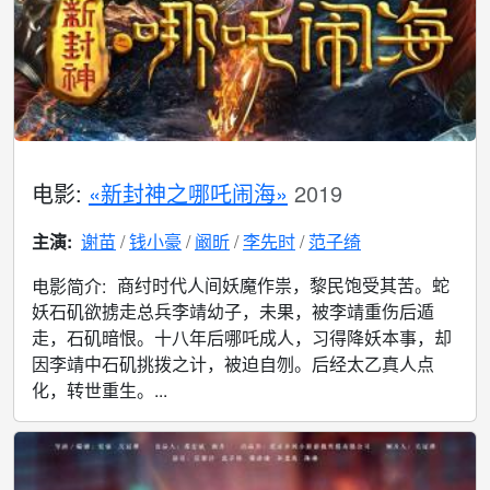
电影:
«新封神之哪吒闹海»
2019
主演:
谢苗
钱小豪
阚昕
李先时
范子绮
商纣时代人间妖魔作祟，黎民饱受其苦。蛇
电影简介:
妖石矶欲掳走总兵李靖幼子，未果，被李靖重伤后遁
走，石矶暗恨。十八年后哪吒成人，习得降妖本事，却
因李靖中石矶挑拨之计，被迫自刎。后经太乙真人点
化，转世重生。...