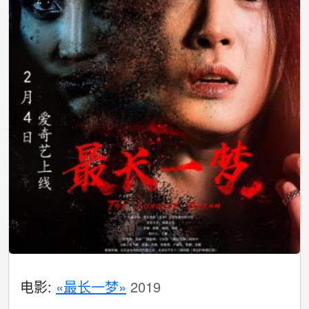
电影:
«最长一梦»
2019