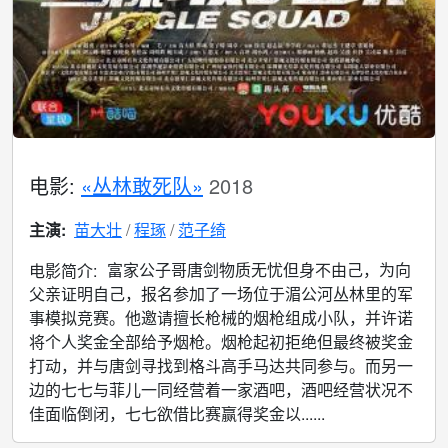
电影:
«丛林敢死队»
2018
主演:
苗大壮
程琢
范子绮
富家公子哥唐剑物质无忧但身不由己，为向
电影简介:
父亲证明自己，报名参加了一场位于湄公河丛林里的军
事模拟竞赛。他邀请擅长枪械的烟枪组成小队，并许诺
将个人奖金全部给予烟枪。烟枪起初拒绝但最终被奖金
打动，并与唐剑寻找到格斗高手马达共同参与。而另一
边的七七与菲儿一同经营着一家酒吧，酒吧经营状况不
佳面临倒闭，七七欲借比赛赢得奖金以......