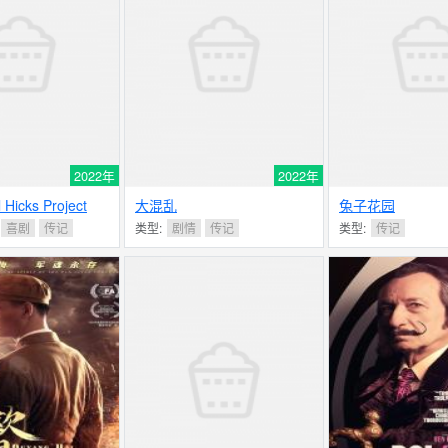
2022年
2022年
ll Hicks Project
大混乱
兔子花园
喜剧
传记
类型:
剧情
传记
类型:
传记