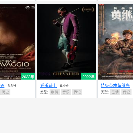
2022年
2022年
之影
爱乐骑士
特级英雄黄继光
- 6.6分
- 6.4分
-
历史
类型:
剧情
音乐
传记
类型:
剧情
传记