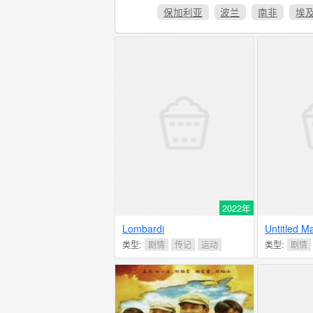
保加利亚
波兰
南非
埃
2022年
Lombardi
Untitled Ma
Jr. Project
类型:
剧情
传记
运动
类型:
剧情