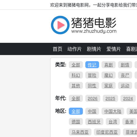
欢迎来到猪猪电影网，一起分享电影给我们带
首页
动作片
剧情片
爱情片
喜剧
类型:
全部
传记
喜剧
剧情
科幻
冒险
魔幻
丧尸
其他
同性
家庭
运动
年代:
全部
2026
2025
2024
地区:
全部
中国
中国大陆
美
德国
西班牙
台湾
香港
马来西亚
印度尼西亚
菲律