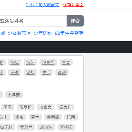
Ctrl+D 加入收藏夹
-
保存到桌面
搜索
宝藏
少女解禁区
少年的你
82年生金智英
情
惊悚
综艺
纪录片
青春
装
灾难
谍战
生活
讽刺
6
十年前
英国
俄罗斯
加拿大
意大利
瑞士
挪威
芬兰
墨西哥
巴西
匈牙利
爱尔兰
新加坡
阿根廷