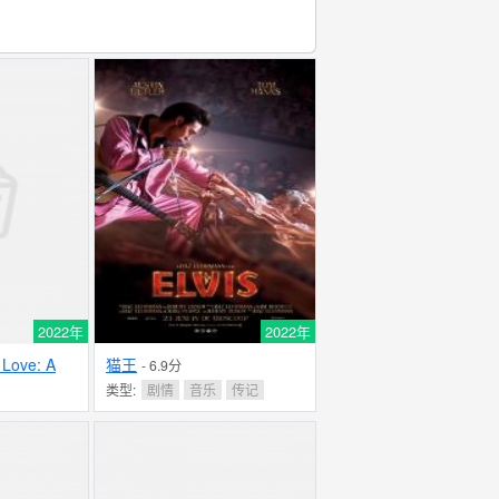
2022年
2022年
Love: A
猫王
- 6.9分
nifesto
类型:
剧情
音乐
传记