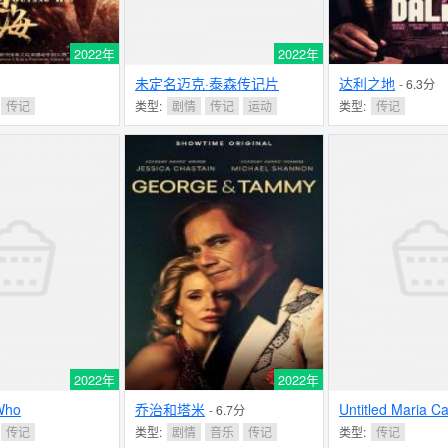
2022年
2022年
未定名迈克·泰森传记片
达利之地
- 6.3分
传记
类型:
剧情
传记
运动
类型:
传记
2022年
2022年
Who
乔治和塔米
Untitled Maria Ca
- 6.7分
Project
传记
类型:
剧情
音乐
传记
类型:
传记