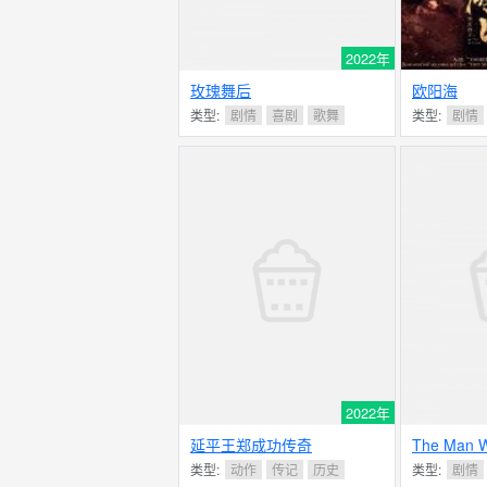
2022年
玫瑰舞后
欧阳海
类型:
剧情
喜剧
歌舞
类型:
剧情
2022年
延平王郑成功传奇
The Man 
类型:
动作
传记
历史
类型:
剧情