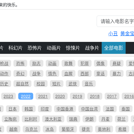
来的快乐。
小丑
黄金
片
科幻片
恐怖片
动画片
惊悚片
战争片
全部电影
枪战
恐怖
励志
动画
歌舞
犯罪
偶像
悬疑
爱
动作
奇幻
战争
情色
血腥
西部
童话
暴力
古
历史
超自然
校园
短片
武侠
音乐
2023
2022
2021
2020
2019
2018
2017
201
国
日本
韩国
印度
中国香港
中国台湾
法国
泰国
立陶宛
比利时
澳大利亚
瑞典
伊朗
丹麦
荷兰
宾
越南
乌克兰
冰岛
葡萄牙
捷克
奥地利
希腊