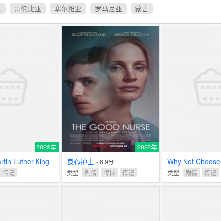
及
哥伦比亚
塞尔维亚
罗马尼亚
蒙古
2022年
2022年
rtin Luther King
良心护士
Why Not Choose 
- 6.9分
Mary Pickford Ma
传记
类型:
剧情
惊悚
传记
类型:
剧情
传记