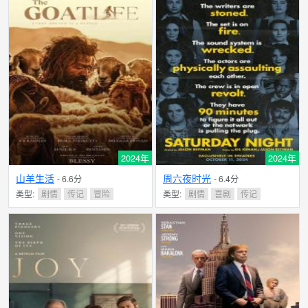
2024年
2024年
山羊生活
周六夜时光
- 6.6分
- 6.4分
类型:
剧情
传记
冒险
类型:
剧情
喜剧
传记