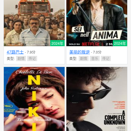
2024年
2024年
47路巴士
美丽的叛逆
- 7.9分
- 7.0分
类型:
剧情
传记
类型:
剧情
音乐
传记