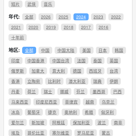
短片
武侠
音乐
年代:
全部
2026
2025
2024
2023
2022
2021
2020
2019
2018
2017
2016
十年前
地区:
全部
中国
中国大陆
美国
日本
韩国
印度
中国香港
中国台湾
法国
泰国
英国
俄罗斯
加拿大
意大利
德国
西班牙
台湾
香港
立陶宛
比利时
澳大利亚
瑞典
伊朗
丹麦
荷兰
瑞士
挪威
芬兰
墨西哥
巴西
马来西亚
印度尼西亚
菲律宾
越南
乌克兰
冰岛
葡萄牙
捷克
奥地利
希腊
匈牙利
爱尔兰
新加坡
阿根廷
保加利亚
波兰
南非
埃及
哥伦比亚
塞尔维亚
罗马尼亚
蒙古