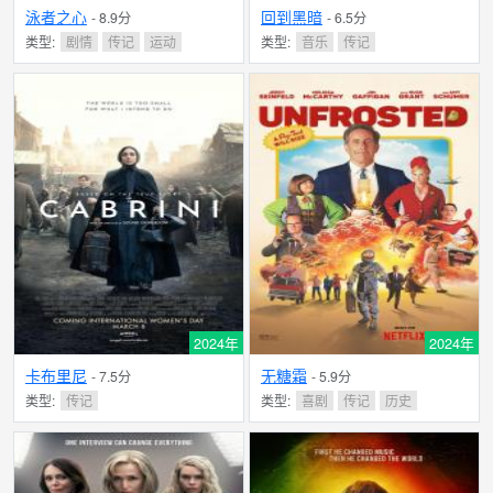
泳者之心
回到黑暗
- 8.9分
- 6.5分
类型:
剧情
传记
运动
类型:
音乐
传记
2024年
2024年
卡布里尼
无糖霜
- 7.5分
- 5.9分
类型:
传记
类型:
喜剧
传记
历史