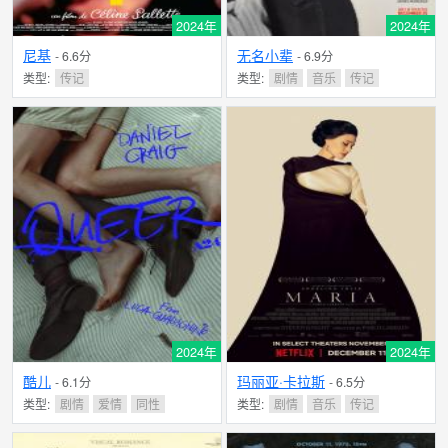
2024年
2024年
尼基
无名小辈
- 6.6分
- 6.9分
类型:
传记
类型:
剧情
音乐
传记
2024年
2024年
酷儿
玛丽亚·卡拉斯
- 6.1分
- 6.5分
类型:
剧情
爱情
同性
类型:
剧情
音乐
传记