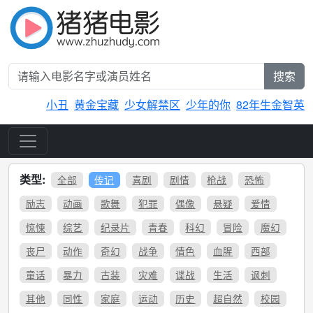
搜索
小丑
黄金宝藏
少女解禁区
少年的你
82年生金智英
类型:
全部
传记
喜剧
剧情
枪战
恐怖
励志
动画
歌舞
犯罪
偶像
悬疑
爱情
惊悚
综艺
纪录片
青春
科幻
冒险
魔幻
丧尸
动作
奇幻
战争
情色
血腥
西部
童话
暴力
古装
灾难
谍战
生活
讽刺
其他
同性
家庭
运动
历史
超自然
校园