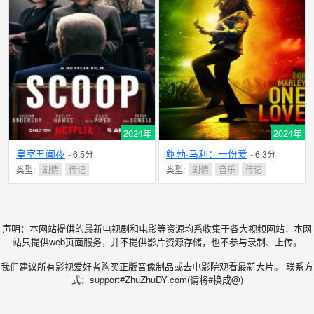
2024年
2024年
皇室丑闻夜
鲍勃·马利：一份爱
- 6.5分
- 6.3分
类型:
剧情
传记
类型:
剧情
音乐
传记
声明：本网站提供的最新电视剧和电影等资源均系收集于各大视频网站，本网
站只提供web页面服务，并不提供影片资源存储，也不参与录制、上传。
我们建议所有影视爱好者购买正版音像制品或去电影院观看最新大片。 联系方
式：support#ZhuZhuDY.com(请将#换成@)