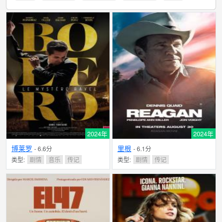
2024年
2024年
博莱罗
里根
- 6.6分
- 6.1分
类型:
剧情
音乐
传记
类型:
剧情
传记