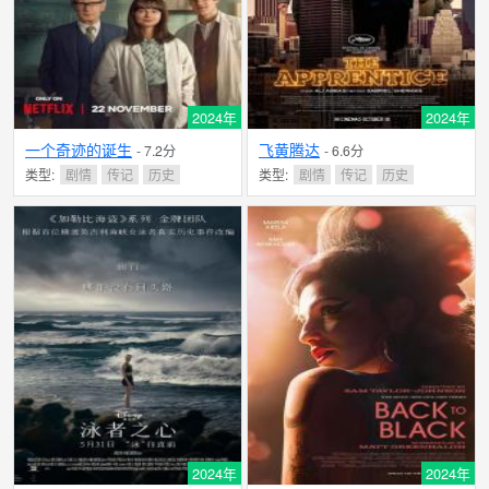
2024年
2024年
一个奇迹的诞生
飞黄腾达
- 7.2分
- 6.6分
类型:
剧情
传记
历史
类型:
剧情
传记
历史
2024年
2024年