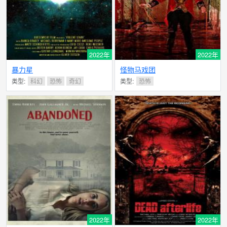
2022年
2022年
暴力星
怪物马戏团
类型:
科幻
恐怖
奇幻
类型:
恐怖
2022年
2022年