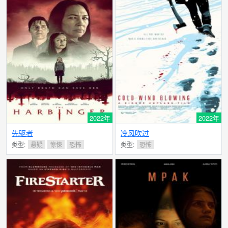
2022年
2022年
先驱者
冷风吹过
类型:
悬疑
惊悚
恐怖
类型:
恐怖