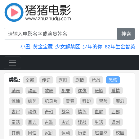
搜索
小丑
黄金宝藏
少女解禁区
少年的你
82年生金智英
类型:
全部
传记
喜剧
剧情
枪战
恐怖
励志
动画
歌舞
犯罪
偶像
悬疑
爱情
惊悚
综艺
纪录片
青春
科幻
冒险
魔幻
丧尸
动作
奇幻
战争
情色
血腥
西部
童话
暴力
古装
灾难
谍战
生活
讽刺
其他
同性
家庭
运动
历史
超自然
校园