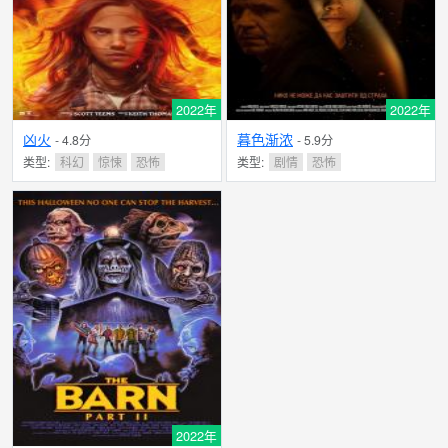
2022年
2022年
凶火
暮色渐浓
- 4.8分
- 5.9分
类型:
科幻
惊悚
恐怖
类型:
剧情
恐怖
2022年