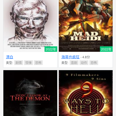
2022年
2022年
漂白
海蒂也疯狂
- 4.8分
类型:
剧情
惊悚
恐怖
类型:
喜剧
动作
恐怖