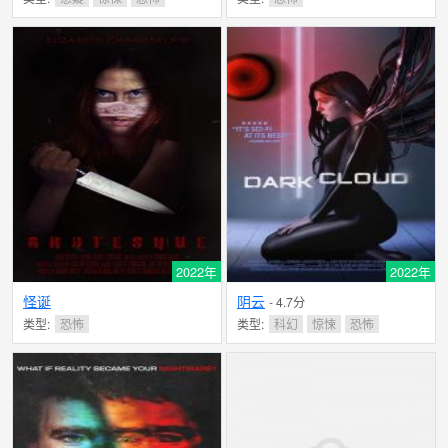
2022年
2022年
怪诞
阴云
- 4.7分
类型:
恐怖
类型:
科幻
惊悚
恐怖