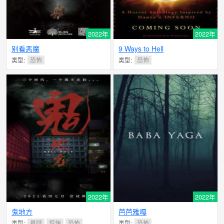
2022年
2022年
别看恶魔
9 Ways to Hell
类型:
恐怖
类型:
恐怖
2022年
2022年
鬼地方
芭芭雅嘎
类型:
悬疑
惊悚
恐怖
类型:
恐怖