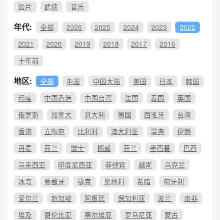
短片
武侠
音乐
年代:
全部
2026
2025
2024
2023
2022
2021
2020
2019
2018
2017
2016
十年前
地区:
全部
中国
中国大陆
美国
日本
韩国
印度
中国香港
中国台湾
法国
泰国
英国
俄罗斯
加拿大
意大利
德国
西班牙
台湾
香港
立陶宛
比利时
澳大利亚
瑞典
伊朗
丹麦
荷兰
瑞士
挪威
芬兰
墨西哥
巴西
马来西亚
印度尼西亚
菲律宾
越南
乌克兰
冰岛
葡萄牙
捷克
奥地利
希腊
匈牙利
爱尔兰
新加坡
阿根廷
保加利亚
波兰
南非
埃及
哥伦比亚
塞尔维亚
罗马尼亚
蒙古