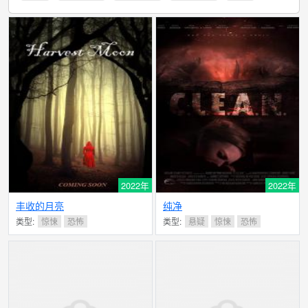
2022年
2022年
丰收的月亮
纯净
类型:
惊悚
恐怖
类型:
悬疑
惊悚
恐怖