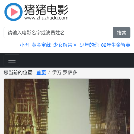
搜索
小丑
黄金宝藏
少女解禁区
少年的你
82年生金智英
您当前的位置:
首页
伊万·罗萨多