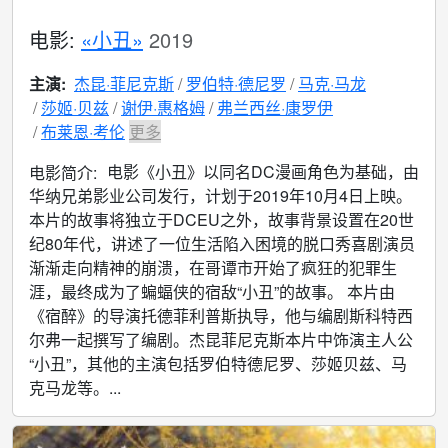
电影:
«小丑»
2019
主演:
杰昆·菲尼克斯
罗伯特·德尼罗
马克·马龙
莎姬·贝兹
谢伊·惠格姆
弗兰西丝·康罗伊
布莱恩·考伦
更多
电影《小丑》以同名DC漫画角色为基础，由
电影简介:
华纳兄弟影业公司发行，计划于2019年10月4日上映。
本片的故事将独立于DCEU之外，故事背景设置在20世
纪80年代，讲述了一位生活陷入困境的脱口秀喜剧演员
渐渐走向精神的崩溃，在哥谭市开始了疯狂的犯罪生
涯，最终成为了蝙蝠侠的宿敌“小丑”的故事。 本片由
《宿醉》的导演托德菲利普斯执导，他与编剧斯科特西
尔弗一起撰写了编剧。杰昆菲尼克斯本片中饰演主人公
“小丑”，其他的主演包括罗伯特德尼罗、莎姬贝兹、马
克马龙等。...