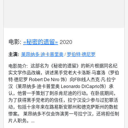
电影:
«秘密的遗留»
2020
主演:
莱昂纳多·迪卡普里奥
罗伯特·德尼罗
这部名为《秘密的遗留》的新片根据同名纪
电影简介:
实文学作品改编，讲述黑手党老大卡洛斯·马塞洛（罗伯
特·德尼罗 Robert De Niro 饰）向FBI线人杰克·凡·拉宁
汉（莱昂纳多·迪卡普里奥 Leonardo DiCaprio饰）承
认，他曾一手策划了刺杀肯尼迪的行动。在卧底期间，
为了获得黑手党老的的信任，拉宁汉没少参与过犯罪活
动，包括十余年来在路易斯安那州和德克萨斯州的数桩
惨案。 莱昂纳多不仅会饰演男一号拉宁汉，还将担任制
片人职务。...