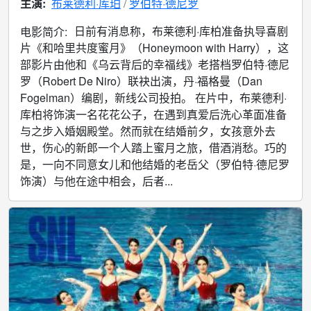
主演:
布莱德利·库珀
罗伯特·德尼罗
日前有消息称，布莱德利·库柏准备执导喜剧
电影简介:
片《和哈里共度蜜月》（Honeymoon with Harry），这
部影片由他和《乌云背后的幸福线》老搭档罗伯特·德尼
罗（Robert De Niro）联袂出演，丹·福格曼（Dan
Fogelman）编剧，新线公司投拍。 在片中，布莱德利·
库柏将饰演一名花花公子，在遇到真爱后洗心革面准备
与之步入婚姻殿堂。然而就在结婚前夕，女孩意外去
世，伤心的新郎一个人踏上蜜月之旅，借酒消愁。巧的
是，一向不同意女儿和他结婚的老岳父（罗伯特·德尼罗
饰演）与他在途中相会，后者...