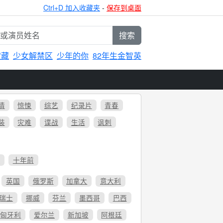
Ctrl+D 加入收藏夹
-
保存到桌面
搜索
宝藏
少女解禁区
少年的你
82年生金智英
情
惊悚
综艺
纪录片
青春
装
灾难
谍战
生活
讽刺
6
十年前
英国
俄罗斯
加拿大
意大利
瑞士
挪威
芬兰
墨西哥
巴西
匈牙利
爱尔兰
新加坡
阿根廷