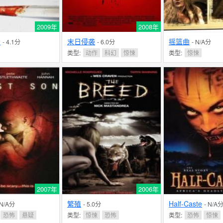
2009年
2008年
看
末日侵袭
摇篮曲
- 4.1分
- 6.0分
- N/A分
类型:
动作
科幻
惊悚
类型:
惊悚
2007年
2006年
繁殖
Half-Caste
 N/A分
- 5.0分
- N/A
恐怖
悬疑
类型:
惊悚
恐怖
类型:
恐怖
惊悚