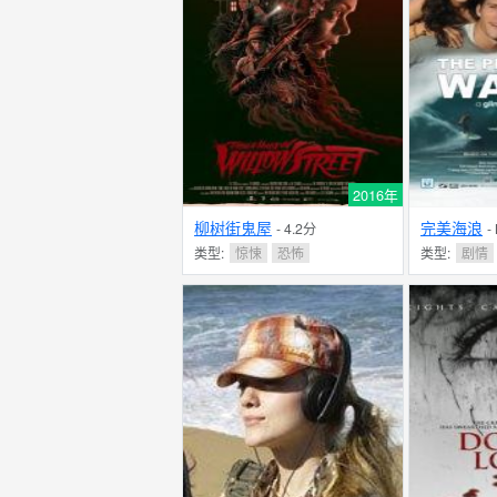
2016年
柳树街鬼屋
完美海浪
- 4.2分
-
类型:
惊悚
恐怖
类型:
剧情