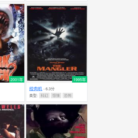
2001年
1995年
绞肉机
- 6.3分
类型:
科幻
惊悚
恐怖