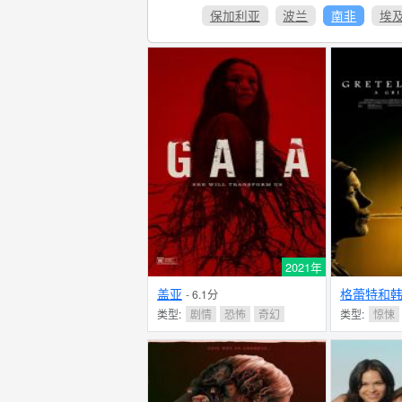
保加利亚
波兰
南非
埃
2021年
盖亚
格蕾特和
- 6.1分
类型:
剧情
恐怖
奇幻
类型:
惊悚