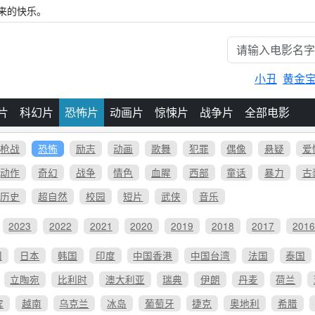
来的快乐。
小丑
黄金
片
科幻片
恐怖片
动画片
惊悚片
战争片
全部电影
枪战
恐怖
励志
动画
歌舞
犯罪
偶像
悬疑
爱
动作
奇幻
战争
情色
血腥
西部
童话
暴力
古
历史
超自然
校园
短片
武侠
音乐
2023
2022
2021
2020
2019
2018
2017
201
国
日本
韩国
印度
中国香港
中国台湾
法国
泰国
立陶宛
比利时
澳大利亚
瑞典
伊朗
丹麦
荷兰
宾
越南
乌克兰
冰岛
葡萄牙
捷克
奥地利
希腊