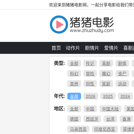
欢迎来到猪猪电影网，一起分享电影给我们带
首页
动作片
剧情片
爱情片
喜剧
类型:
全部
传记
喜剧
剧情
科幻
冒险
魔幻
丧尸
其他
同性
家庭
运动
年代:
全部
2026
2025
2024
地区:
全部
中国
中国大陆
美
德国
西班牙
台湾
香港
马来西亚
印度尼西亚
菲律