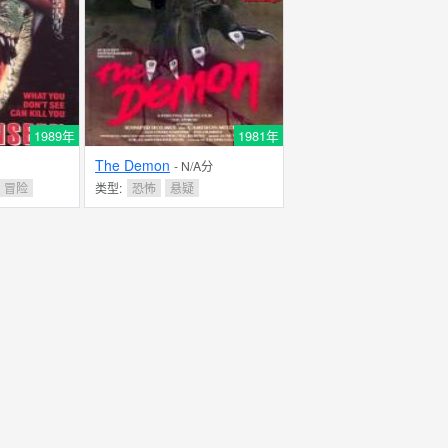
1989年
1981年
The Demon
- N/A分
冒险
类型:
恐怖
悬疑