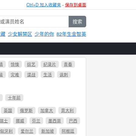
Ctrl+D 加入收藏夹
-
保存到桌面
搜索
宝藏
少女解禁区
少年的你
82年生金智英
情
惊悚
综艺
纪录片
青春
装
灾难
谍战
生活
讽刺
6
十年前
英国
俄罗斯
加拿大
意大利
瑞士
挪威
芬兰
墨西哥
巴西
匈牙利
爱尔兰
新加坡
阿根廷