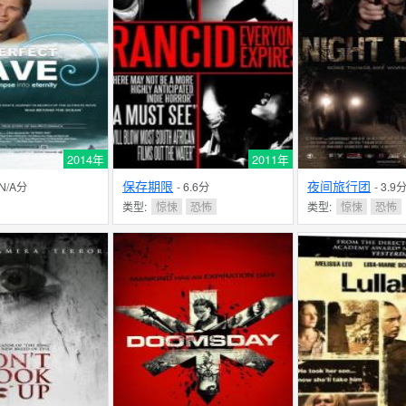
2014年
2011年
保存期限
夜间旅行团
 N/A分
- 6.6分
- 3.9
类型:
惊悚
恐怖
类型:
惊悚
恐怖