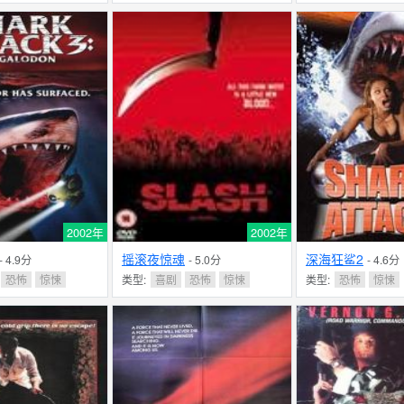
2002年
2002年
摇滚夜惊魂
深海狂鲨2
- 4.9分
- 5.0分
- 4.6分
恐怖
惊悚
类型:
喜剧
恐怖
惊悚
类型:
恐怖
惊悚