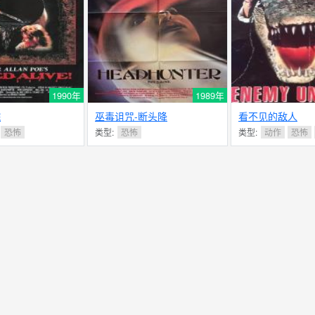
1990年
1989年
院
巫毒诅咒-断头降
看不见的敌人
恐怖
类型:
恐怖
类型:
动作
恐怖