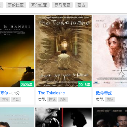
及
哥伦比亚
塞尔维亚
罗马尼亚
蒙古
2020年
2018年
韩塞尔
The Tokoloshe
致命毒蛇
- 5.1分
恐怖
奇幻
类型:
惊悚
恐怖
类型:
惊悚