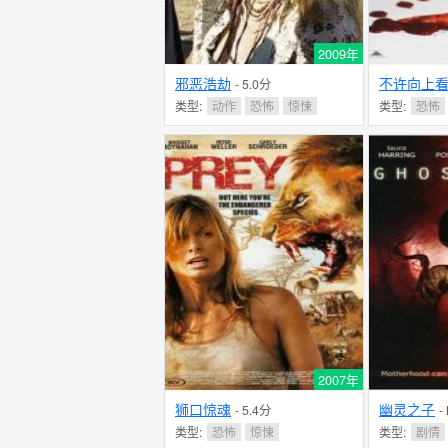
2009年
邪恶浩劫
不许向上
- 5.0分
类型:
动作
恐怖
惊悚
类型:
恐怖
2007年
狮口惊魂
幽灵之子
- 5.4分
-
类型:
恐怖
惊悚
类型:
剧情