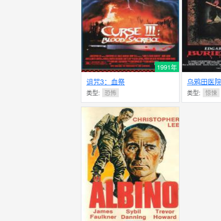
1991年
诅咒3：血祭
乌鸦田医
类型:
恐怖
类型:
惊悚