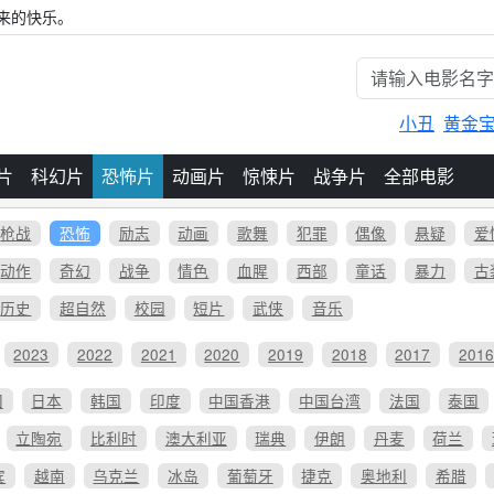
来的快乐。
小丑
黄金
片
科幻片
恐怖片
动画片
惊悚片
战争片
全部电影
枪战
恐怖
励志
动画
歌舞
犯罪
偶像
悬疑
爱
动作
奇幻
战争
情色
血腥
西部
童话
暴力
古
历史
超自然
校园
短片
武侠
音乐
2023
2022
2021
2020
2019
2018
2017
201
国
日本
韩国
印度
中国香港
中国台湾
法国
泰国
立陶宛
比利时
澳大利亚
瑞典
伊朗
丹麦
荷兰
宾
越南
乌克兰
冰岛
葡萄牙
捷克
奥地利
希腊