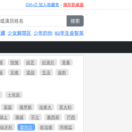
Ctrl+D 加入收藏夹
-
保存到桌面
搜索
宝藏
少女解禁区
少年的你
82年生金智英
情
惊悚
综艺
纪录片
青春
装
灾难
谍战
生活
讽刺
6
十年前
英国
俄罗斯
加拿大
意大利
瑞士
挪威
芬兰
墨西哥
巴西
匈牙利
爱尔兰
新加坡
阿根廷