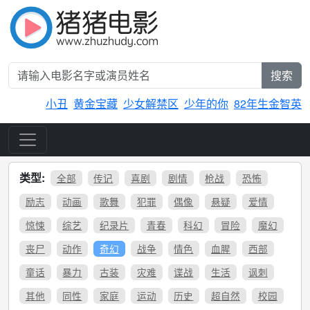
搜索
小丑
黄金宝藏
少女解禁区
少年的你
82年生金智英
类型:
全部
传记
喜剧
剧情
枪战
恐怖
励志
动画
歌舞
犯罪
偶像
悬疑
爱情
惊悚
综艺
纪录片
青春
科幻
冒险
魔幻
丧尸
动作
奇幻
战争
情色
血腥
西部
童话
暴力
古装
灾难
谍战
生活
讽刺
其他
同性
家庭
运动
历史
超自然
校园