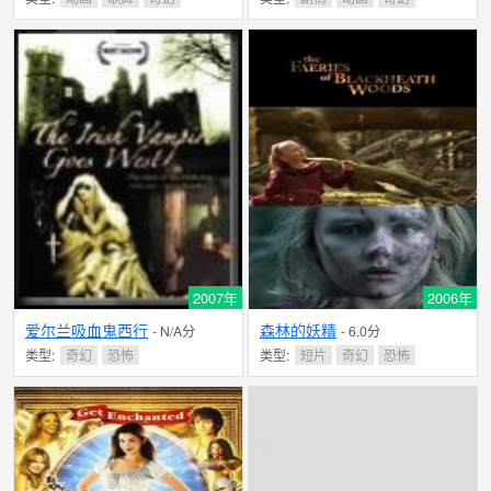
2007年
2006年
爱尔兰吸血鬼西行
森林的妖精
- N/A分
- 6.0分
类型:
奇幻
恐怖
类型:
短片
奇幻
恐怖