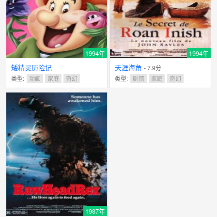
1994年
1994年
矮精灵历险记
天涯海角
- 7.9分
类型:
动画
家庭
奇幻
类型:
剧情
家庭
奇幻
1987年