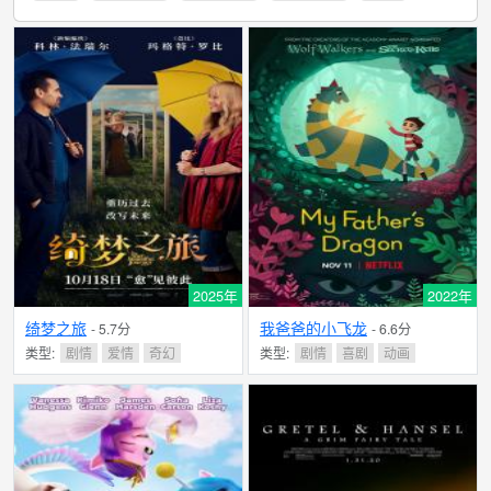
2025年
2022年
绮梦之旅
我爸爸的小飞龙
- 5.7分
- 6.6分
类型:
剧情
爱情
奇幻
类型:
剧情
喜剧
动画