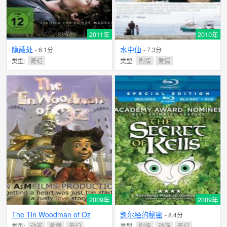
2011年
2010年
隐蔽处
水中仙
- 6.1分
- 7.3分
类型:
奇幻
类型:
剧情
爱情
2009年
2009年
The Tin Woodman of Oz
凯尔经的秘密
- 8.4分
类型:
动画
歌舞
奇幻
类型:
剧情
动画
奇幻