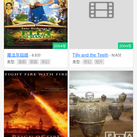
2004年
2004年
魔法灰姑娘
Tilly and the Teeth
- 6.6分
- N/A分
类型:
喜剧
家庭
奇幻
类型:
奇幻
短片