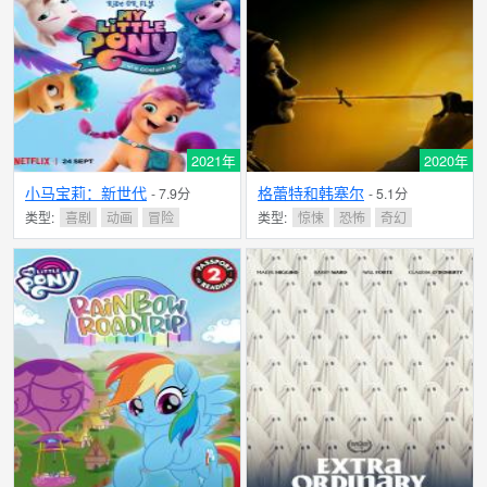
2021年
2020年
小马宝莉：新世代
格蕾特和韩塞尔
- 7.9分
- 5.1分
类型:
喜剧
动画
冒险
类型:
惊悚
恐怖
奇幻