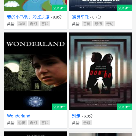
2019年
2019年
我的小马驹：彩虹之旅
通灵车教
- 8.8分
- 6.7分
类型:
动画
奇幻
冒险
类型:
喜剧
恐怖
奇幻
2018年
2018年
Wonderland
别走
- 6.3分
类型:
恐怖
奇幻
冒险
类型:
悬疑