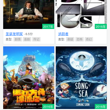
2017年
2016年
圣诞发明家
追踪者
- 6.5分
类型:
剧情
喜剧
传记
类型:
悬疑
恐怖
奇幻
2016年
2016年