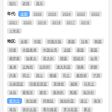
短片
武侠
音乐
年代:
全部
2026
2025
2024
2023
2022
2021
2020
2019
2018
2017
2016
十年前
地区:
全部
中国
中国大陆
美国
日本
韩国
印度
中国香港
中国台湾
法国
泰国
英国
俄罗斯
加拿大
意大利
德国
西班牙
台湾
香港
立陶宛
比利时
澳大利亚
瑞典
伊朗
丹麦
荷兰
瑞士
挪威
芬兰
墨西哥
巴西
马来西亚
印度尼西亚
菲律宾
越南
乌克兰
冰岛
葡萄牙
捷克
奥地利
希腊
匈牙利
爱尔兰
新加坡
阿根廷
保加利亚
波兰
南非
埃及
哥伦比亚
塞尔维亚
罗马尼亚
蒙古