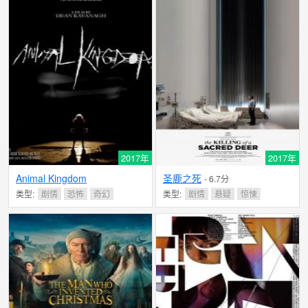
2017年
2017年
Animal Kingdom
圣鹿之死
- 6.7分
类型:
剧情
恐怖
奇幻
类型:
剧情
悬疑
惊悚