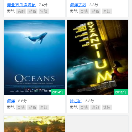
诺亚方舟漂流记
海洋之歌
- 7.4分
- 8.8分
类型:
喜剧
动画
冒险
类型:
剧情
动画
奇幻
2014年
2012年
海洋
拜占庭
- 8.8分
- 5.8分
类型:
剧情
动画
奇幻
类型:
剧情
奇幻
惊悚