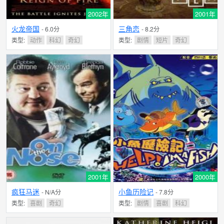
2002年
2001年
火龙帝国
三角恋
- 6.0分
- 8.2分
类型:
动作
科幻
奇幻
类型:
剧情
短片
奇幻
2001年
2000年
疯狂马迷
小鱼历险记
- N/A分
- 7.8分
类型:
喜剧
奇幻
类型:
剧情
喜剧
科幻