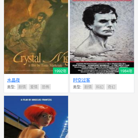
1992年
1984年
水晶夜
时空过客
类型:
剧情
爱情
恐怖
类型:
剧情
科幻
奇幻