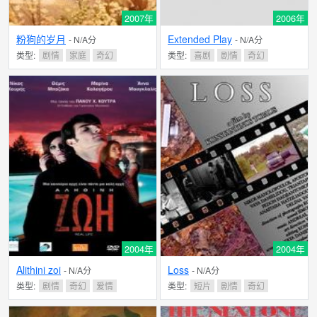
2007年
2006年
粉狗的岁月
Extended Play
- N/A分
- N/A分
类型:
剧情
家庭
奇幻
类型:
喜剧
剧情
奇幻
2004年
2004年
Alithini zoi
Loss
- N/A分
- N/A分
类型:
剧情
奇幻
爱情
类型:
短片
剧情
奇幻