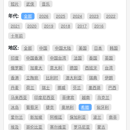
短片
武侠
音乐
年代:
全部
2026
2025
2024
2023
2022
2021
2020
2019
2018
2017
2016
十年前
地区:
全部
中国
中国大陆
美国
日本
韩国
印度
中国香港
中国台湾
法国
泰国
英国
俄罗斯
加拿大
意大利
德国
西班牙
台湾
香港
立陶宛
比利时
澳大利亚
瑞典
伊朗
丹麦
荷兰
瑞士
挪威
芬兰
墨西哥
巴西
马来西亚
印度尼西亚
菲律宾
越南
乌克兰
冰岛
葡萄牙
捷克
奥地利
希腊
匈牙利
爱尔兰
新加坡
阿根廷
保加利亚
波兰
南非
埃及
哥伦比亚
塞尔维亚
罗马尼亚
蒙古