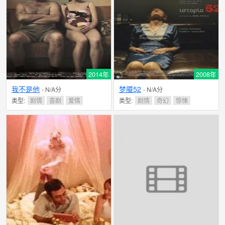
2014年
2008年
我不是他
梦魇52
- N/A分
- N/A分
类型:
剧情
喜剧
爱情
类型:
剧情
奇幻
惊悚