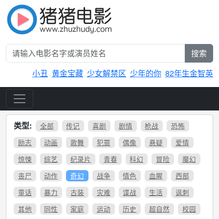
搜索
小丑
黄金宝藏
少女解禁区
少年的你
82年生金智英
类型:
全部
传记
喜剧
剧情
枪战
恐怖
励志
动画
歌舞
犯罪
偶像
悬疑
爱情
惊悚
综艺
纪录片
青春
科幻
冒险
魔幻
丧尸
动作
奇幻
战争
情色
血腥
西部
童话
暴力
古装
灾难
谍战
生活
讽刺
其他
同性
家庭
运动
历史
超自然
校园