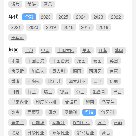
短片
武侠
音乐
年代:
全部
2026
2025
2024
2023
2022
2021
2020
2019
2018
2017
2016
十年前
地区:
全部
中国
中国大陆
美国
日本
韩国
印度
中国香港
中国台湾
法国
泰国
英国
俄罗斯
加拿大
意大利
德国
西班牙
台湾
香港
立陶宛
比利时
澳大利亚
瑞典
伊朗
丹麦
荷兰
瑞士
挪威
芬兰
墨西哥
巴西
马来西亚
印度尼西亚
菲律宾
越南
乌克兰
冰岛
葡萄牙
捷克
奥地利
希腊
匈牙利
爱尔兰
新加坡
阿根廷
保加利亚
波兰
南非
埃及
哥伦比亚
塞尔维亚
罗马尼亚
蒙古