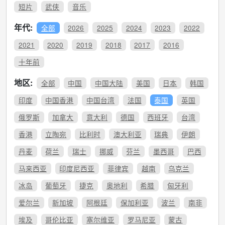
短片
武侠
音乐
年代:
全部
2026
2025
2024
2023
2022
2021
2020
2019
2018
2017
2016
十年前
地区:
全部
中国
中国大陆
美国
日本
韩国
印度
中国香港
中国台湾
法国
泰国
英国
俄罗斯
加拿大
意大利
德国
西班牙
台湾
香港
立陶宛
比利时
澳大利亚
瑞典
伊朗
丹麦
荷兰
瑞士
挪威
芬兰
墨西哥
巴西
马来西亚
印度尼西亚
菲律宾
越南
乌克兰
冰岛
葡萄牙
捷克
奥地利
希腊
匈牙利
爱尔兰
新加坡
阿根廷
保加利亚
波兰
南非
埃及
哥伦比亚
塞尔维亚
罗马尼亚
蒙古