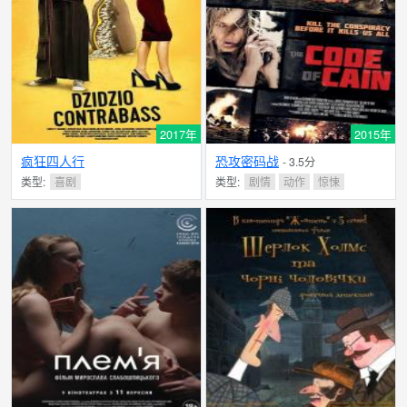
2017年
2015年
疯狂四人行
恐攻密码战
- 3.5分
类型:
喜剧
类型:
剧情
动作
惊悚