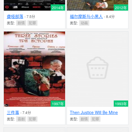
2014年
2012年
聋哑部落
福尔摩斯与小黑人
- 7.5分
- 8.4分
类型:
剧情
犯罪
类型:
动画
1997年
1993年
三件事
Then Justice Will Be Mine
- 7.4分
类型:
喜剧
犯罪
类型:
剧情
犯罪