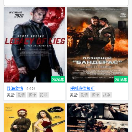
2020年
2018年
谍海危情
呼叫班德拉斯
- 5.6分
类型:
剧情
惊悚
犯罪
类型:
剧情
惊悚
战争