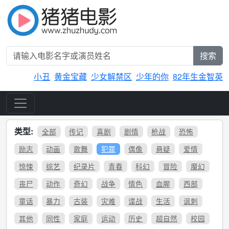
搜索
小丑
黄金宝藏
少女解禁区
少年的你
82年生金智英
类型:
全部
传记
喜剧
剧情
枪战
恐怖
励志
动画
歌舞
犯罪
偶像
悬疑
爱情
惊悚
综艺
纪录片
青春
科幻
冒险
魔幻
丧尸
动作
奇幻
战争
情色
血腥
西部
童话
暴力
古装
灾难
谍战
生活
讽刺
其他
同性
家庭
运动
历史
超自然
校园