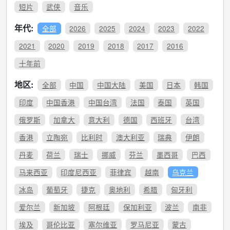
短片
武侠
音乐
年代:
全部
2026
2025
2024
2023
2022
2021
2020
2019
2018
2017
2016
十年前
地区:
全部
中国
中国大陆
美国
日本
韩国
印度
中国香港
中国台湾
法国
泰国
英国
俄罗斯
加拿大
意大利
德国
西班牙
台湾
香港
立陶宛
比利时
澳大利亚
瑞典
伊朗
丹麦
荷兰
瑞士
挪威
芬兰
墨西哥
巴西
马来西亚
印度尼西亚
菲律宾
越南
乌克兰
冰岛
葡萄牙
捷克
奥地利
希腊
匈牙利
爱尔兰
新加坡
阿根廷
保加利亚
波兰
南非
埃及
哥伦比亚
塞尔维亚
罗马尼亚
蒙古