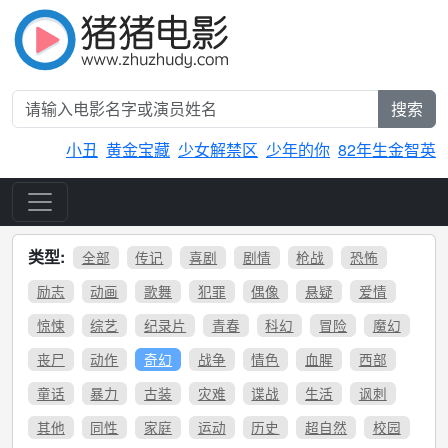
搜索
小丑
黄金宝藏
少女解禁区
少年的你
82年生金智英
类型:
全部
传记
喜剧
剧情
枪战
恐怖
励志
动画
歌舞
犯罪
偶像
悬疑
爱情
惊悚
综艺
纪录片
青春
科幻
冒险
魔幻
丧尸
动作
奇幻
战争
情色
血腥
西部
童话
暴力
古装
灾难
谍战
生活
讽刺
其他
同性
家庭
运动
历史
超自然
校园