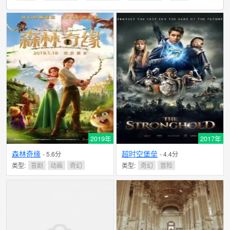
2019年
2017年
森林奇缘
超时空堡垒
- 5.6分
- 4.4分
类型:
喜剧
动画
奇幻
类型:
奇幻
冒险