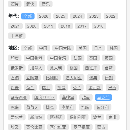
短片
武侠
音乐
年代:
全部
2026
2025
2024
2023
2022
2021
2020
2019
2018
2017
2016
十年前
地区:
全部
中国
中国大陆
美国
日本
韩国
印度
中国香港
中国台湾
法国
泰国
英国
俄罗斯
加拿大
意大利
德国
西班牙
台湾
香港
立陶宛
比利时
澳大利亚
瑞典
伊朗
丹麦
荷兰
瑞士
挪威
芬兰
墨西哥
巴西
马来西亚
印度尼西亚
菲律宾
越南
乌克兰
冰岛
葡萄牙
捷克
奥地利
希腊
匈牙利
爱尔兰
新加坡
阿根廷
保加利亚
波兰
南非
埃及
哥伦比亚
塞尔维亚
罗马尼亚
蒙古