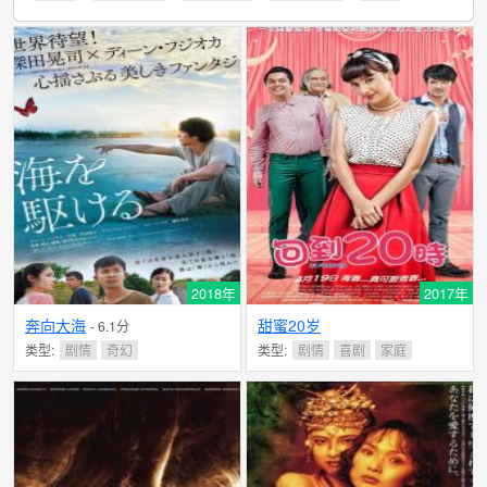
2018年
2017年
奔向大海
甜蜜20岁
- 6.1分
类型:
剧情
奇幻
类型:
剧情
喜剧
家庭