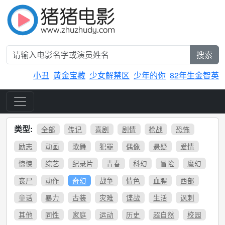
搜索
小丑
黄金宝藏
少女解禁区
少年的你
82年生金智英
类型:
全部
传记
喜剧
剧情
枪战
恐怖
励志
动画
歌舞
犯罪
偶像
悬疑
爱情
惊悚
综艺
纪录片
青春
科幻
冒险
魔幻
丧尸
动作
奇幻
战争
情色
血腥
西部
童话
暴力
古装
灾难
谍战
生活
讽刺
其他
同性
家庭
运动
历史
超自然
校园