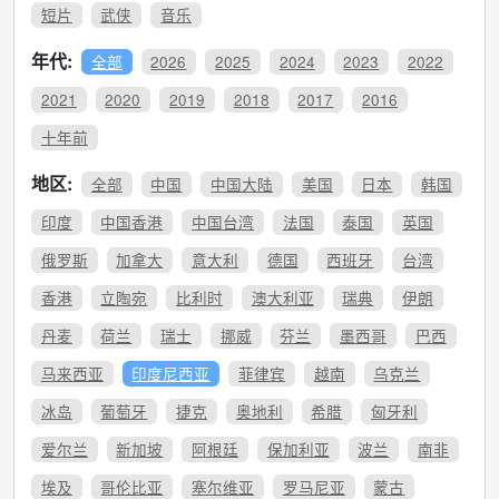
短片
武侠
音乐
年代:
全部
2026
2025
2024
2023
2022
2021
2020
2019
2018
2017
2016
十年前
地区:
全部
中国
中国大陆
美国
日本
韩国
印度
中国香港
中国台湾
法国
泰国
英国
俄罗斯
加拿大
意大利
德国
西班牙
台湾
香港
立陶宛
比利时
澳大利亚
瑞典
伊朗
丹麦
荷兰
瑞士
挪威
芬兰
墨西哥
巴西
马来西亚
印度尼西亚
菲律宾
越南
乌克兰
冰岛
葡萄牙
捷克
奥地利
希腊
匈牙利
爱尔兰
新加坡
阿根廷
保加利亚
波兰
南非
埃及
哥伦比亚
塞尔维亚
罗马尼亚
蒙古