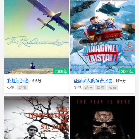
2009年
2009年
彩虹制造者
圣诞老人的神奇水晶
- 6.6分
- N/A分
类型:
爱情
类型:
动画
冒险
家庭