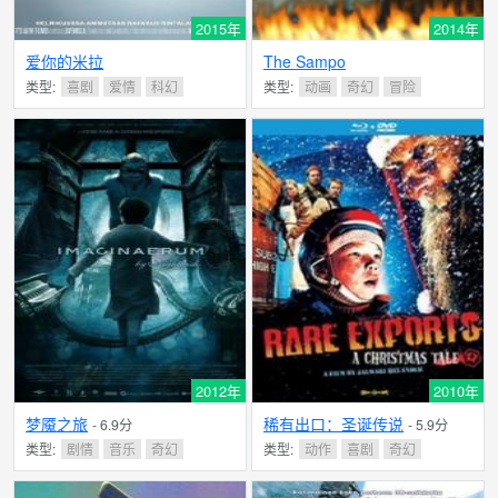
2015年
2014年
爱你的米拉
The Sampo
类型:
喜剧
爱情
科幻
类型:
动画
奇幻
冒险
2012年
2010年
梦魇之旅
稀有出口：圣诞传说
- 6.9分
- 5.9分
类型:
剧情
音乐
奇幻
类型:
动作
喜剧
奇幻