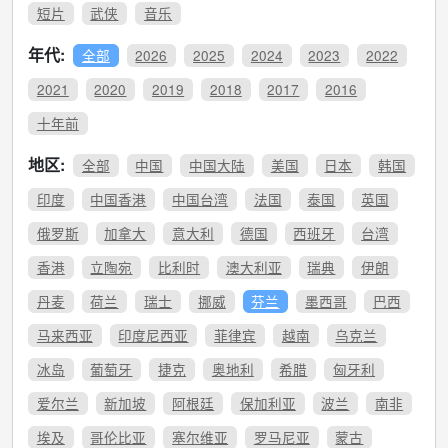
短片
武侠
音乐
年代:
全部
2026
2025
2024
2023
2022
2021
2020
2019
2018
2017
2016
十年前
地区:
全部
中国
中国大陆
美国
日本
韩国
印度
中国香港
中国台湾
法国
泰国
英国
俄罗斯
加拿大
意大利
德国
西班牙
台湾
香港
立陶宛
比利时
澳大利亚
瑞典
伊朗
丹麦
荷兰
瑞士
挪威
芬兰
墨西哥
巴西
马来西亚
印度尼西亚
菲律宾
越南
乌克兰
冰岛
葡萄牙
捷克
奥地利
希腊
匈牙利
爱尔兰
新加坡
阿根廷
保加利亚
波兰
南非
埃及
哥伦比亚
塞尔维亚
罗马尼亚
蒙古