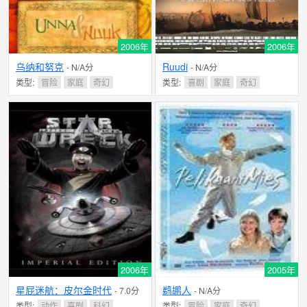
2006年
2006年
乌纳和努克
Ruudi
- N/A分
- N/A分
类型:
冒险
家庭
奇幻
类型:
喜剧
家庭
奇幻
2006年
2005年
星屁迷航：皮尔金时代
鹈鹕人
- 7.0分
- N/A分
类型:
动作
喜剧
科幻
类型:
冒险
家庭
奇幻