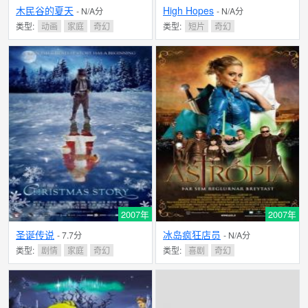
木民谷的夏天
High Hopes
- N/A分
- N/A分
类型:
动画
家庭
奇幻
类型:
短片
奇幻
2007年
2007年
圣诞传说
冰岛疯狂店员
- 7.7分
- N/A分
类型:
剧情
家庭
奇幻
类型:
喜剧
奇幻