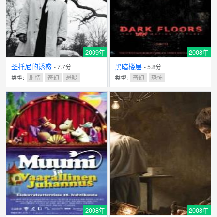
2009年
2008年
圣托尼的诱惑
黑暗楼层
- 7.7分
- 5.8分
类型:
剧情
奇幻
悬疑
类型:
奇幻
恐怖
2008年
2008年