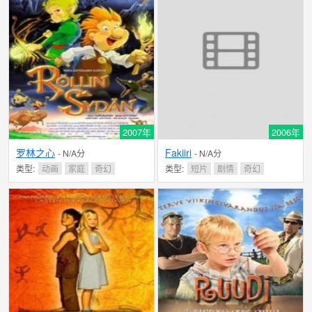
2007年
2006年
罗林之心
Fakiiri
- N/A分
- N/A分
类型:
动画
家庭
奇幻
类型:
短片
剧情
奇幻