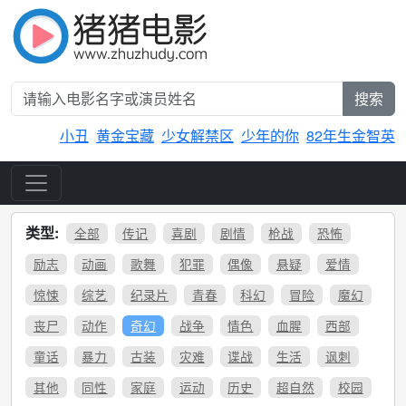
搜索
小丑
黄金宝藏
少女解禁区
少年的你
82年生金智英
类型:
全部
传记
喜剧
剧情
枪战
恐怖
励志
动画
歌舞
犯罪
偶像
悬疑
爱情
惊悚
综艺
纪录片
青春
科幻
冒险
魔幻
丧尸
动作
奇幻
战争
情色
血腥
西部
童话
暴力
古装
灾难
谍战
生活
讽刺
其他
同性
家庭
运动
历史
超自然
校园