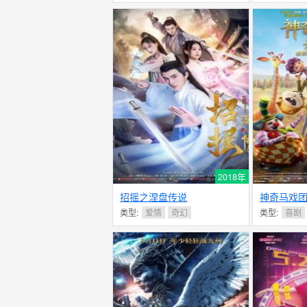
2018年
招摇之涅盘传说
神奇马戏
分
类型:
爱情
奇幻
类型:
喜剧