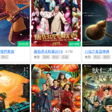
2020年
2019年
三借芭蕉扇
唐伯虎点秋香2019
八仙之各显神通
- 2.7分
奇幻
类型:
喜剧
奇幻
古装
类型:
奇幻
冒险