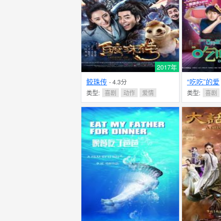
2017年
鲛珠传
“吃吃”的爱
- 4.3分
类型:
喜剧
动作
爱情
类型:
喜剧