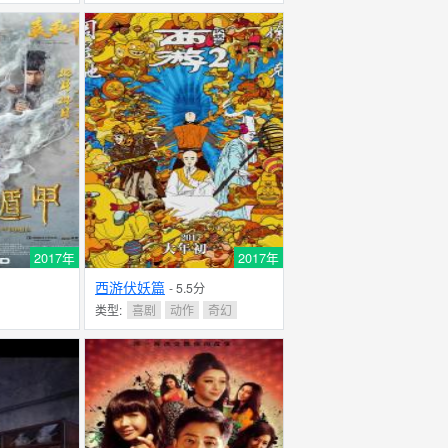
2017年
2017年
西游伏妖篇
- 5.5分
类型:
喜剧
动作
奇幻