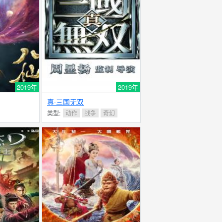
2019年
2019年
真·三国无双
类型:
动作
战争
奇幻