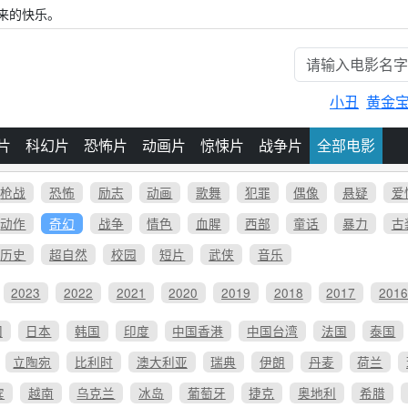
来的快乐。
小丑
黄金
片
科幻片
恐怖片
动画片
惊悚片
战争片
全部电影
枪战
恐怖
励志
动画
歌舞
犯罪
偶像
悬疑
爱
动作
奇幻
战争
情色
血腥
西部
童话
暴力
古
历史
超自然
校园
短片
武侠
音乐
2023
2022
2021
2020
2019
2018
2017
201
国
日本
韩国
印度
中国香港
中国台湾
法国
泰国
立陶宛
比利时
澳大利亚
瑞典
伊朗
丹麦
荷兰
宾
越南
乌克兰
冰岛
葡萄牙
捷克
奥地利
希腊