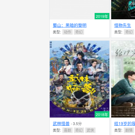
2019年
蜀山：黑暗的黎明
怪物先生
类型:
动作
奇幻
类型:
奇幻
2018年
武林怪兽
给19岁的
- 3.5分
类型:
喜剧
奇幻
武侠
类型:
剧情