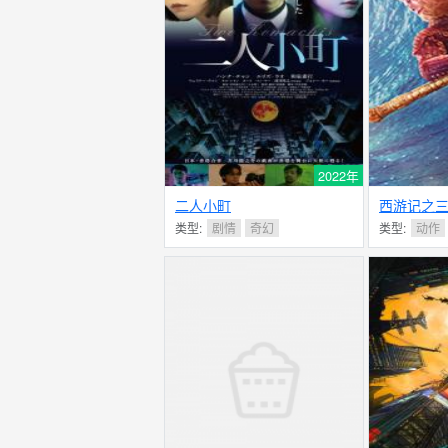
2022年
二人小町
西游记之
类型:
剧情
奇幻
类型:
动作