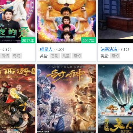
2017年
2017年
喵星人
沾寒沾冻
- 5.3分
- 4.5分
- 7.1分
爱情
奇幻
类型:
喜剧
儿童
奇幻
类型:
奇幻