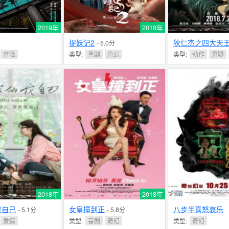
2019年
2018年
捉妖记2
狄仁杰之四大天
- 5.0分
冒险
类型:
喜剧
奇幻
类型:
动作
悬疑
2018年
2018年
我自己
女皇撞到正
八步半喜怒哀乐
- 5.1分
- 5.8分
爱情
类型:
喜剧
奇幻
类型:
奇幻