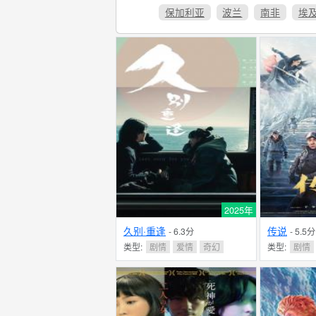
保加利亚
波兰
南非
埃
2025年
久别·重逢
传说
- 6.3分
- 5.5分
类型:
剧情
爱情
奇幻
类型:
剧情