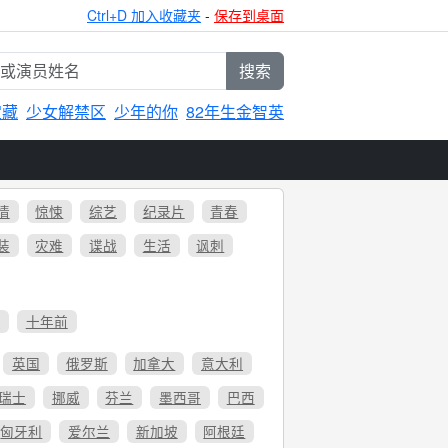
Ctrl+D 加入收藏夹
-
保存到桌面
搜索
宝藏
少女解禁区
少年的你
82年生金智英
情
惊悚
综艺
纪录片
青春
装
灾难
谍战
生活
讽刺
6
十年前
英国
俄罗斯
加拿大
意大利
瑞士
挪威
芬兰
墨西哥
巴西
匈牙利
爱尔兰
新加坡
阿根廷