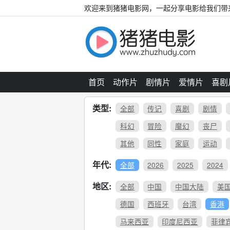
欢迎来到猪猪电影网，一起分享电影给我们带
首页
动作片
剧情片
爱情片
喜剧
类型:
全部
传记
喜剧
剧情
科幻
冒险
魔幻
丧尸
其他
同性
家庭
运动
年代:
全部
2026
2025
2024
地区:
全部
中国
中国大陆
美
德国
西班牙
台湾
香港
马来西亚
印度尼西亚
菲律