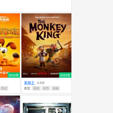
2024年
2023年
美猴王
分
- 5.5分
奇幻
类型:
喜剧
动作
动画