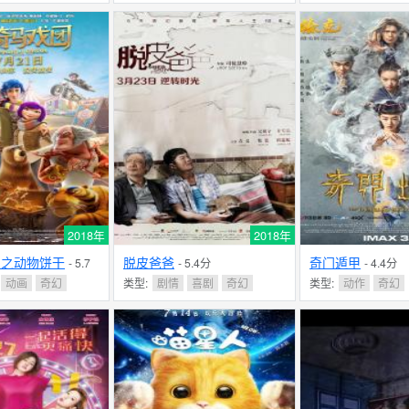
2018年
2018年
团之动物饼干
脱皮爸爸
奇门遁甲
- 5.7
- 5.4分
- 4.4分
动画
奇幻
类型:
剧情
喜剧
奇幻
类型:
动作
奇幻