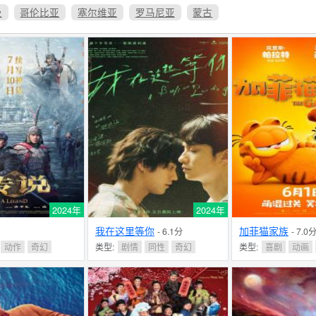
及
哥伦比亚
塞尔维亚
罗马尼亚
蒙古
2024年
2024年
我在这里等你
加菲猫家族
- 6.1分
- 7.0
动作
奇幻
类型:
剧情
同性
奇幻
类型:
喜剧
动画