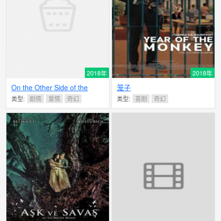
2018年
2018年
On the Other Side of the
笼子
Pillow a Rose Was
类型:
剧情
爱情
奇幻
类型:
喜剧
奇幻
Blossoming