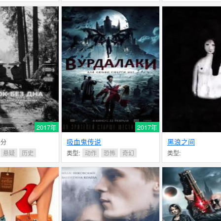
2017年
2017年
吸血鬼传说
黑浪之间
.9分
悬疑
历史
类型:
动作
恐怖
奇幻
类型: