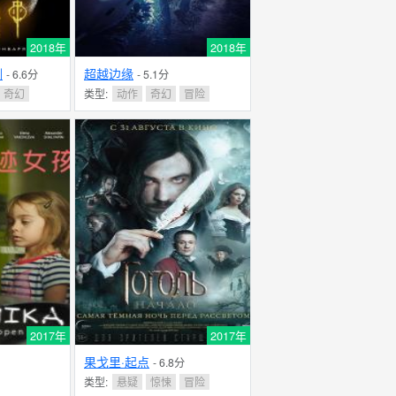
2018年
2018年
剑
超越边缘
- 6.6分
- 5.1分
奇幻
类型:
动作
奇幻
冒险
2017年
2017年
果戈里·起点
- 6.8分
类型:
悬疑
惊悚
冒险