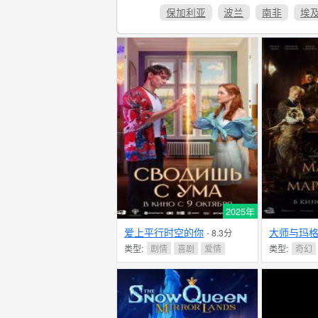
保加利亚
波兰
南非
埃
2025年
爱上平行时空的你
大师与玛
- 8.3分
类型:
剧情
喜剧
爱情
类型:
奇幻