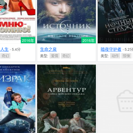
2016年
2016年
换人生
生命之泉
暗夜守护者
- 5.4分
- 5.2
奇幻
类型:
爱情
奇幻
类型:
动作
惊悚