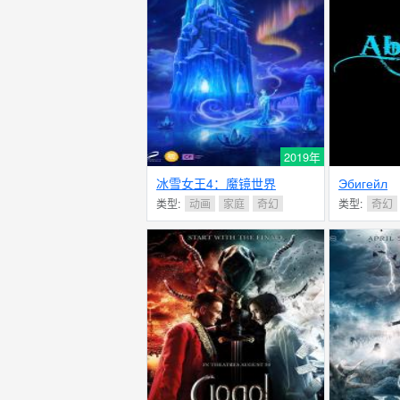
2019年
冰雪女王4：魔镜世界
Эбигейл
类型:
动画
家庭
奇幻
类型:
奇幻