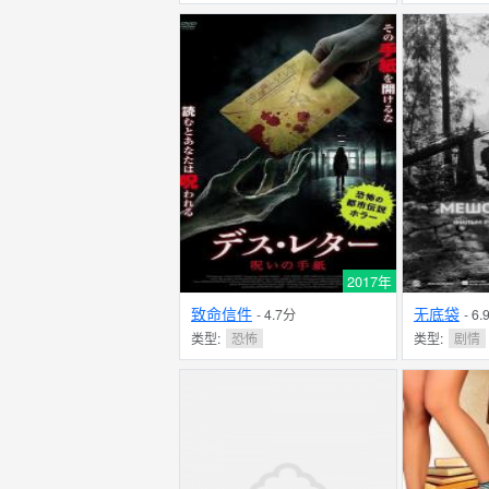
2017年
致命信件
无底袋
- 4.7分
- 6
类型:
恐怖
类型:
剧情