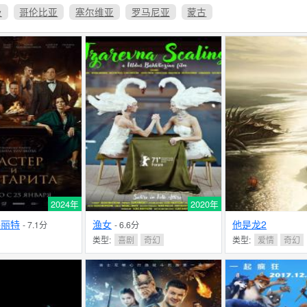
及
哥伦比亚
塞尔维亚
罗马尼亚
蒙古
2024年
2020年
格丽特
渔女
他是龙2
- 7.1分
- 6.6分
类型:
喜剧
奇幻
类型:
爱情
奇幻