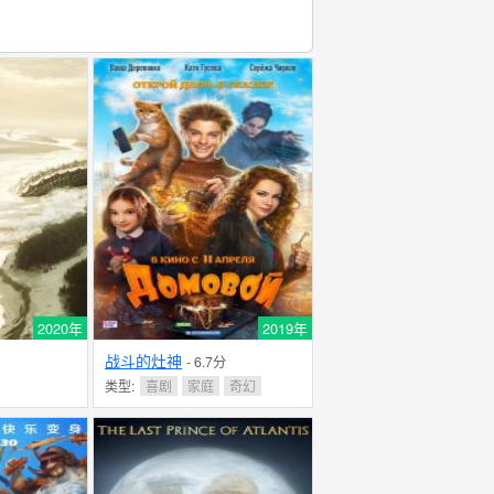
2020年
2019年
战斗的灶神
- 6.7分
类型:
喜剧
家庭
奇幻