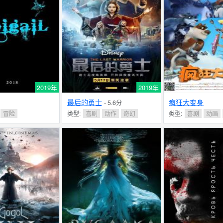
2019年
2019年
最后的勇士
疯狂大变身
- 5.6分
冒险
类型:
喜剧
动作
奇幻
类型:
喜剧
动画