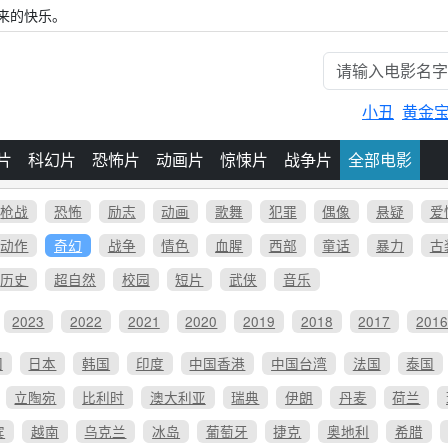
来的快乐。
小丑
黄金
片
科幻片
恐怖片
动画片
惊悚片
战争片
全部电影
枪战
恐怖
励志
动画
歌舞
犯罪
偶像
悬疑
爱
动作
奇幻
战争
情色
血腥
西部
童话
暴力
古
历史
超自然
校园
短片
武侠
音乐
2023
2022
2021
2020
2019
2018
2017
201
国
日本
韩国
印度
中国香港
中国台湾
法国
泰国
立陶宛
比利时
澳大利亚
瑞典
伊朗
丹麦
荷兰
宾
越南
乌克兰
冰岛
葡萄牙
捷克
奥地利
希腊