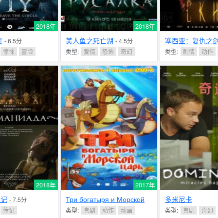
2018年
2018年
灵
美人鱼之死亡湖
塞西亚：复仇之
- 6.5分
- 4.5分
惊悚
冒险
类型:
爱情
恐怖
奇幻
类型:
剧情
动作
2018年
2017年
遇记
Три богатыря и Морской
多米尼卡
- 7.5分
царь
传记
类型:
喜剧
动作
动画
类型:
喜剧
奇幻