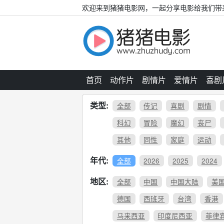
欢迎来到猪猪电影网，一起分享电影给我们带
首页
动作片
剧情片
爱情片
喜剧
类型:
全部
传记
喜剧
剧情
科幻
冒险
魔幻
丧尸
其他
同性
家庭
运动
年代:
全部
2026
2025
2024
地区:
全部
中国
中国大陆
美
德国
西班牙
台湾
香港
马来西亚
印度尼西亚
菲律