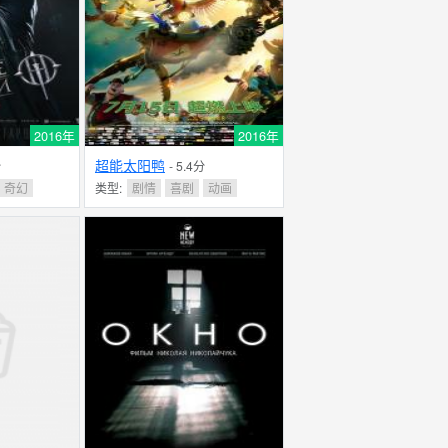
2016年
2016年
超能太阳鸭
分
- 5.4分
奇幻
类型:
剧情
喜剧
动画