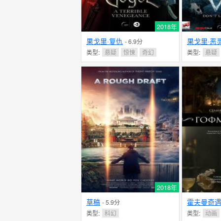
2018年
果戈里·复仇
果戈里·恶
- 6.9分
类型:
悬疑
惊悚
奇幻
类型:
悬疑
2018年
草稿
霍夫曼奇
- 5.9分
类型:
科幻
类型:
动画