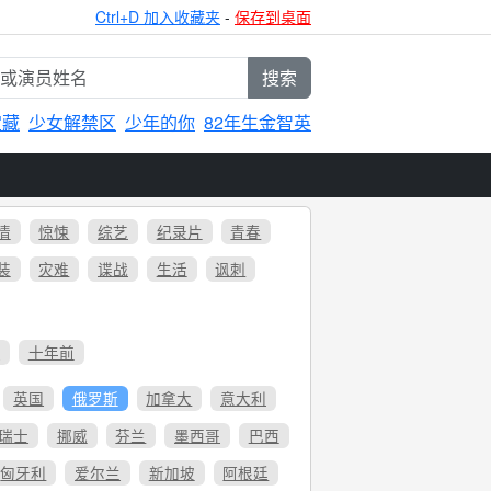
Ctrl+D 加入收藏夹
-
保存到桌面
搜索
宝藏
少女解禁区
少年的你
82年生金智英
情
惊悚
综艺
纪录片
青春
装
灾难
谍战
生活
讽刺
6
十年前
英国
俄罗斯
加拿大
意大利
瑞士
挪威
芬兰
墨西哥
巴西
匈牙利
爱尔兰
新加坡
阿根廷