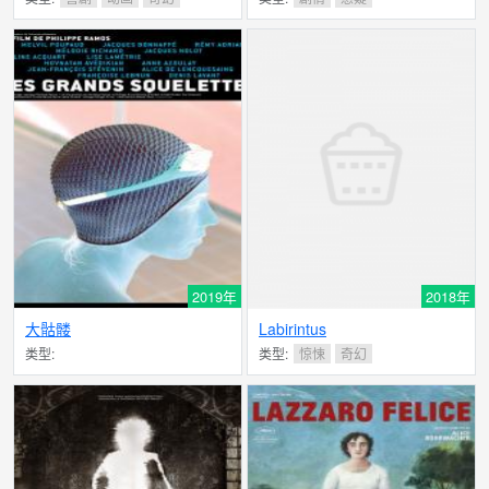
2019年
2018年
大骷髅
Labirintus
类型:
类型:
惊悚
奇幻