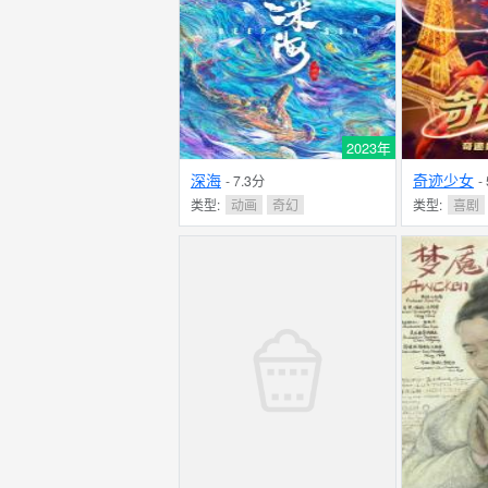
2023年
深海
奇迹少女
- 7.3分
-
类型:
动画
奇幻
类型:
喜剧