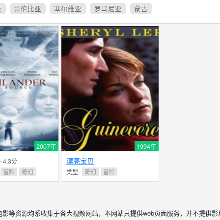
及
哥伦比亚
塞尔维亚
罗马尼亚
蒙古
2007年
1994年
漂亮宝贝
- 4.3分
冒险
奇幻
类型:
奇幻
冒险
电影等资源均系收集于各大视频网站，本网站只提供web页面服务，并不提供影