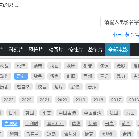
来的快乐。
小丑
黄金
片
科幻片
恐怖片
动画片
惊悚片
战争片
全部电影
枪战
恐怖
励志
动画
歌舞
犯罪
偶像
悬疑
爱
动作
奇幻
战争
情色
血腥
西部
童话
暴力
古
历史
超自然
校园
短片
武侠
音乐
2023
2022
2021
2020
2019
2018
2017
201
国
日本
韩国
印度
中国香港
中国台湾
法国
泰国
立陶宛
比利时
澳大利亚
瑞典
伊朗
丹麦
荷兰
宾
越南
乌克兰
冰岛
葡萄牙
捷克
奥地利
希腊