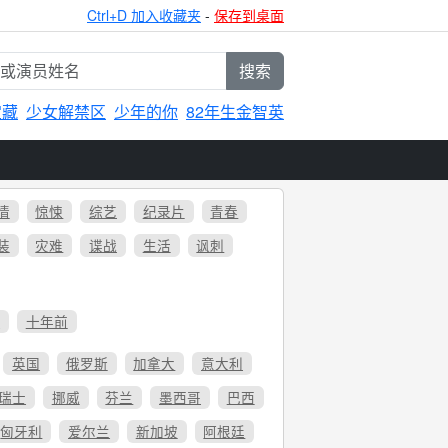
Ctrl+D 加入收藏夹
-
保存到桌面
搜索
宝藏
少女解禁区
少年的你
82年生金智英
情
惊悚
综艺
纪录片
青春
装
灾难
谍战
生活
讽刺
6
十年前
英国
俄罗斯
加拿大
意大利
瑞士
挪威
芬兰
墨西哥
巴西
匈牙利
爱尔兰
新加坡
阿根廷