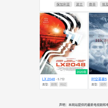
保加利亚
波兰
南非
埃
2020年
LX 2048
时空英豪5
- 5.7分
类型:
剧情
科幻
类型:
动作
声明：本网站提供的最新电视剧和