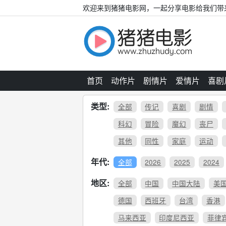
欢迎来到猪猪电影网，一起分享电影给我们带
首页
动作片
剧情片
爱情片
喜剧
类型:
全部
传记
喜剧
剧情
科幻
冒险
魔幻
丧尸
其他
同性
家庭
运动
年代:
全部
2026
2025
2024
地区:
全部
中国
中国大陆
美
德国
西班牙
台湾
香港
马来西亚
印度尼西亚
菲律