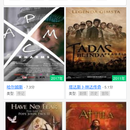
2017年
2011年
哈尔姆斯
塔达斯卜林达传奇
- 7.3分
- 5.1分
类型:
传记
类型:
剧情
历史
冒险