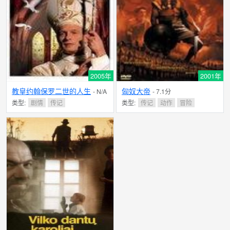
2005年
2001年
教皇约翰保罗二世的人生
匈奴大帝
- N/A
- 7.1分
分
类型:
剧情
传记
类型:
传记
动作
冒险