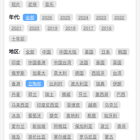
短片
武侠
音乐
年代:
全部
2026
2025
2024
2023
2022
2021
2020
2019
2018
2017
2016
十年前
地区:
全部
中国
中国大陆
美国
日本
韩国
印度
中国香港
中国台湾
法国
泰国
英国
俄罗斯
加拿大
意大利
德国
西班牙
台湾
香港
立陶宛
比利时
澳大利亚
瑞典
伊朗
丹麦
荷兰
瑞士
挪威
芬兰
墨西哥
巴西
马来西亚
印度尼西亚
菲律宾
越南
乌克兰
冰岛
葡萄牙
捷克
奥地利
希腊
匈牙利
爱尔兰
新加坡
阿根廷
保加利亚
波兰
南非
埃及
哥伦比亚
塞尔维亚
罗马尼亚
蒙古