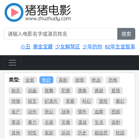
搜索
小丑
黄金宝藏
少女解禁区
少年的你
82年生金智英
类型:
全部
传记
喜剧
剧情
枪战
恐怖
励志
动画
歌舞
犯罪
偶像
悬疑
爱情
惊悚
综艺
纪录片
青春
科幻
冒险
魔幻
丧尸
动作
奇幻
战争
情色
血腥
西部
童话
暴力
古装
灾难
谍战
生活
讽刺
其他
同性
家庭
运动
历史
超自然
校园