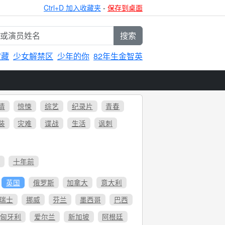
Ctrl+D 加入收藏夹
-
保存到桌面
搜索
宝藏
少女解禁区
少年的你
82年生金智英
情
惊悚
综艺
纪录片
青春
装
灾难
谍战
生活
讽刺
6
十年前
英国
俄罗斯
加拿大
意大利
瑞士
挪威
芬兰
墨西哥
巴西
匈牙利
爱尔兰
新加坡
阿根廷