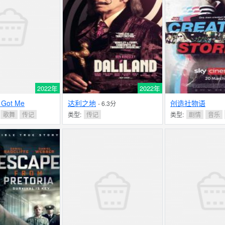
2022年
2022年
y Got Me
达利之地
创造社物语
- 6.3分
歌舞
传记
类型:
传记
类型:
剧情
音乐