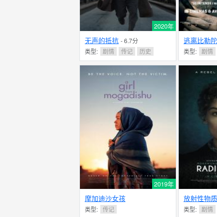
2020年
无声的抵抗
逃离比勒
- 6.7分
类型:
剧情
传记
历史
类型:
剧情
2019年
摩加迪沙女孩
放射性物
类型:
传记
类型:
剧情