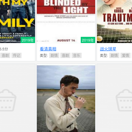
2019年
2019年
看清真相
战火球星
 6.5分
喜剧
传记
类型:
剧情
喜剧
音乐
类型:
剧情
爱情