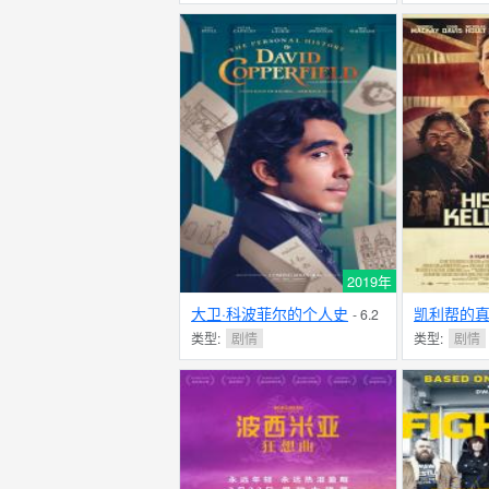
2019年
大卫·科波菲尔的个人史
凯利帮的
- 6.2
分
类型:
剧情
类型:
剧情