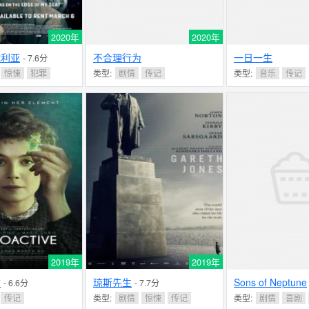
2020年
2020年
陀利亚
不合理行为
一日一生
- 7.6分
惊悚
犯罪
类型:
剧情
传记
类型:
音乐
传记
2019年
2019年
质
琼斯先生
Sons of Neptune
- 6.6分
- 7.7分
传记
类型:
剧情
惊悚
传记
类型:
剧情
喜剧