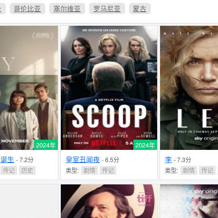
及
哥伦比亚
塞尔维亚
罗马尼亚
蒙古
2024年
2024年
的诞生
皇室丑闻夜
李
- 7.2分
- 6.5分
- 7.3分
传记
历史
类型:
剧情
传记
类型:
剧情
传记