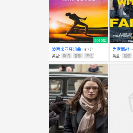
2019年
波西米亚狂想曲
为家而战
- 8.7分
-
类型:
剧情
音乐
传记
类型:
剧情