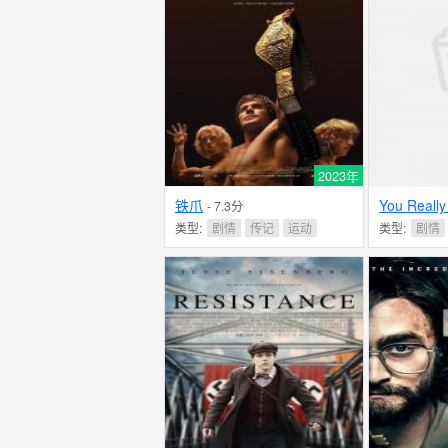
2023年
铁爪
You Reall
- 7.3分
类型:
剧情
传记
运动
类型:
剧情