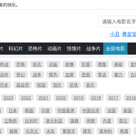
来的快乐。
小丑
黄金
片
科幻片
恐怖片
动画片
惊悚片
战争片
全部电影
枪战
恐怖
励志
动画
歌舞
犯罪
偶像
悬疑
爱
动作
奇幻
战争
情色
血腥
西部
童话
暴力
古
历史
超自然
校园
短片
武侠
音乐
2023
2022
2021
2020
2019
2018
2017
201
国
日本
韩国
印度
中国香港
中国台湾
法国
泰国
立陶宛
比利时
澳大利亚
瑞典
伊朗
丹麦
荷兰
宾
越南
乌克兰
冰岛
葡萄牙
捷克
奥地利
希腊