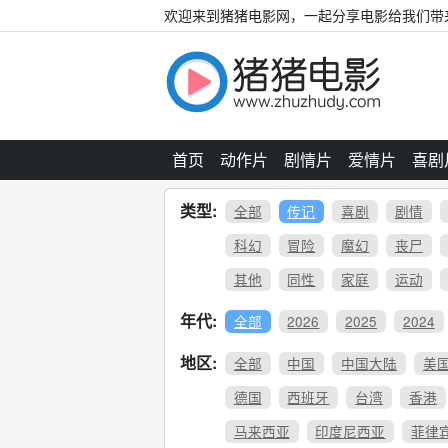
欢迎来到猪猪电影网，一起分享电影给我们带
首页
动作片
剧情片
爱情片
喜剧
类型:
全部
传记
喜剧
剧情
科幻
冒险
魔幻
丧尸
其他
同性
家庭
运动
年代:
全部
2026
2025
2024
地区:
全部
中国
中国大陆
美
德国
西班牙
台湾
香港
马来西亚
印度尼西亚
菲律