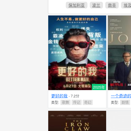
保加利亚
波兰
南非
埃
2025年
更好的我
一个奇迹
- 7.2分
类型:
歌舞
传记
奇幻
类型:
剧情