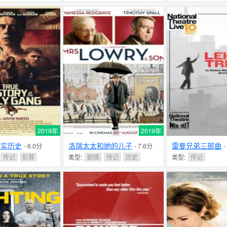
2019年
2019年
真实历史
洛瑞太太和她的儿子
雷曼兄弟三部曲
- 6.0分
- 7.6分
-
传记
犯罪
类型:
剧情
传记
历史
类型:
传记