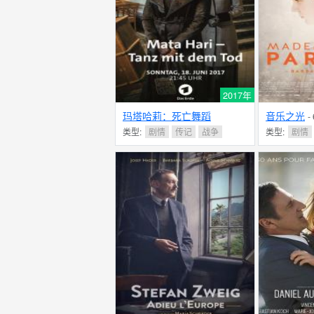
2017年
玛塔哈莉：死亡舞蹈
音乐之光
-
类型:
剧情
传记
战争
类型:
剧情