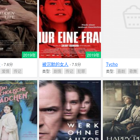
2019年
2019年
活
被沉默的女人
Tycho
- 7.6分
- 7.5分
爱情
传记
类型:
剧情
传记
犯罪
类型:
喜剧
歌舞