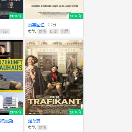
2018年
2018年
地牢回忆
- 7.7分
传记
类型:
剧情
历史
犯罪
2018年
2018年
年包豪斯
烟草商
类型:
剧情