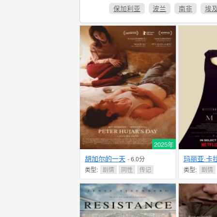
保加利亚
波兰
南非
埃
2025年
胡加尔的一天
玛丽亚·卡
- 6.0分
类型:
剧情
同性
传记
类型:
剧情