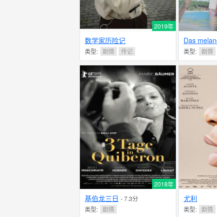
2019年
数学家历险记
Das melan
Mädchen
类型:
剧情
传记
类型:
剧情
2018年
基伯龙三日
尤利
- 7.3分
类型:
剧情
类型:
剧情