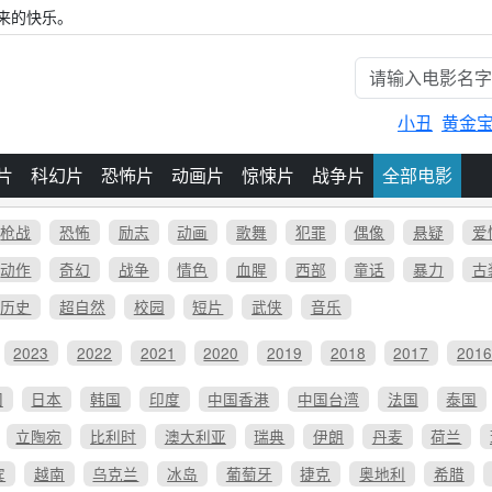
来的快乐。
小丑
黄金
片
科幻片
恐怖片
动画片
惊悚片
战争片
全部电影
枪战
恐怖
励志
动画
歌舞
犯罪
偶像
悬疑
爱
动作
奇幻
战争
情色
血腥
西部
童话
暴力
古
历史
超自然
校园
短片
武侠
音乐
2023
2022
2021
2020
2019
2018
2017
201
国
日本
韩国
印度
中国香港
中国台湾
法国
泰国
立陶宛
比利时
澳大利亚
瑞典
伊朗
丹麦
荷兰
宾
越南
乌克兰
冰岛
葡萄牙
捷克
奥地利
希腊