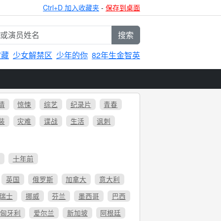
Ctrl+D 加入收藏夹
-
保存到桌面
搜索
宝藏
少女解禁区
少年的你
82年生金智英
情
惊悚
综艺
纪录片
青春
装
灾难
谍战
生活
讽刺
6
十年前
英国
俄罗斯
加拿大
意大利
瑞士
挪威
芬兰
墨西哥
巴西
匈牙利
爱尔兰
新加坡
阿根廷