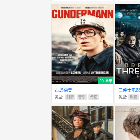
2018年
古恩德曼
三便士电
类型:
剧情
音乐
传记
类型:
剧情