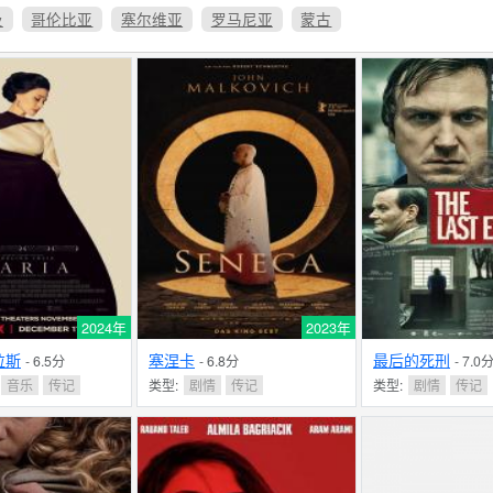
及
哥伦比亚
塞尔维亚
罗马尼亚
蒙古
2024年
2023年
拉斯
塞涅卡
最后的死刑
- 6.5分
- 6.8分
- 7.0
音乐
传记
类型:
剧情
传记
类型:
剧情
传记