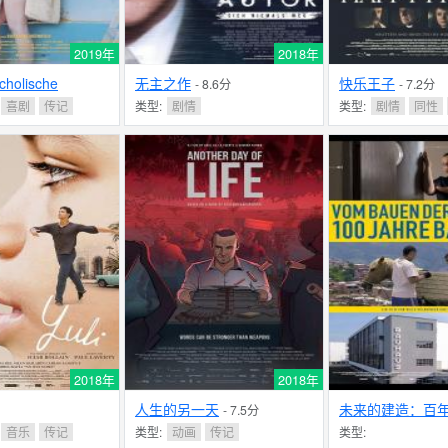
2019年
2018年
cholische
无主之作
快乐王子
- 8.6分
- 7.2分
喜剧
传记
类型:
剧情
类型:
剧情
同性
2018年
2018年
人生的另一天
未来的建造：百
- 7.5分
音乐
传记
类型:
动画
传记
类型: