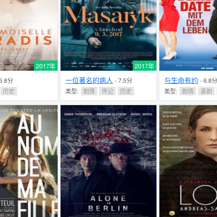
2017年
2017年
一位著名的病人
与生命有约
 6.8分
- 7.5分
- 6.8
历史
类型:
剧情
传记
历史
类型:
剧情
喜剧