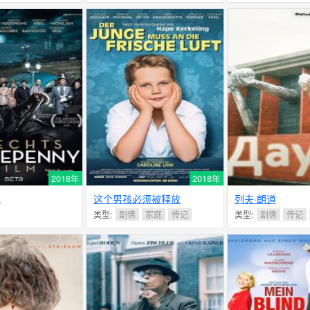
2018年
2018年
影
这个男孩必须被释放
列夫·朗道
类型:
剧情
家庭
传记
类型:
剧情
传记