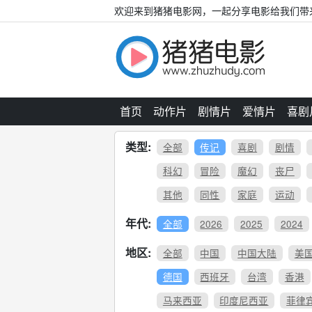
欢迎来到猪猪电影网，一起分享电影给我们带
首页
动作片
剧情片
爱情片
喜剧
类型:
全部
传记
喜剧
剧情
科幻
冒险
魔幻
丧尸
其他
同性
家庭
运动
年代:
全部
2026
2025
2024
地区:
全部
中国
中国大陆
美
德国
西班牙
台湾
香港
马来西亚
印度尼西亚
菲律