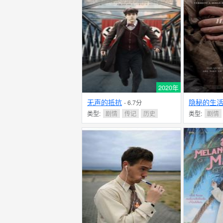
2020年
无声的抵抗
隐秘的生
- 6.7分
类型:
剧情
传记
历史
类型:
剧情