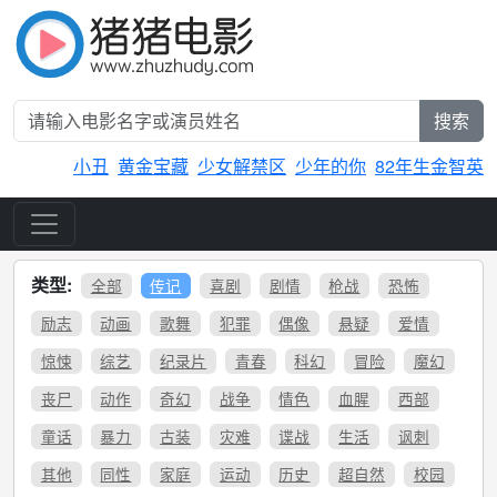
搜索
小丑
黄金宝藏
少女解禁区
少年的你
82年生金智英
类型:
全部
传记
喜剧
剧情
枪战
恐怖
励志
动画
歌舞
犯罪
偶像
悬疑
爱情
惊悚
综艺
纪录片
青春
科幻
冒险
魔幻
丧尸
动作
奇幻
战争
情色
血腥
西部
童话
暴力
古装
灾难
谍战
生活
讽刺
其他
同性
家庭
运动
历史
超自然
校园