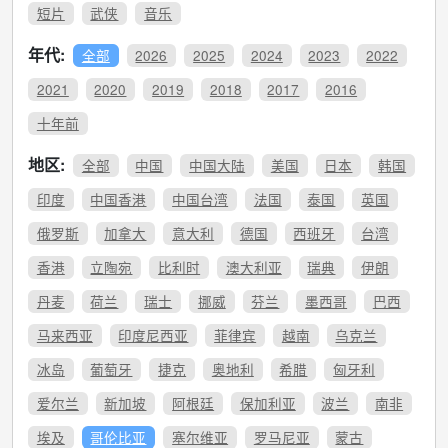
短片
武侠
音乐
年代:
全部
2026
2025
2024
2023
2022
2021
2020
2019
2018
2017
2016
十年前
地区:
全部
中国
中国大陆
美国
日本
韩国
印度
中国香港
中国台湾
法国
泰国
英国
俄罗斯
加拿大
意大利
德国
西班牙
台湾
香港
立陶宛
比利时
澳大利亚
瑞典
伊朗
丹麦
荷兰
瑞士
挪威
芬兰
墨西哥
巴西
马来西亚
印度尼西亚
菲律宾
越南
乌克兰
冰岛
葡萄牙
捷克
奥地利
希腊
匈牙利
爱尔兰
新加坡
阿根廷
保加利亚
波兰
南非
埃及
哥伦比亚
塞尔维亚
罗马尼亚
蒙古