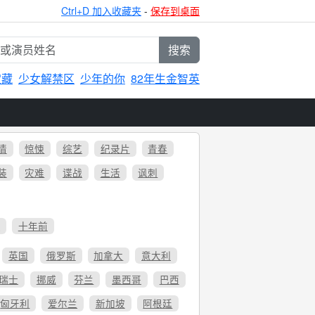
Ctrl+D 加入收藏夹
-
保存到桌面
搜索
宝藏
少女解禁区
少年的你
82年生金智英
情
惊悚
综艺
纪录片
青春
装
灾难
谍战
生活
讽刺
6
十年前
英国
俄罗斯
加拿大
意大利
瑞士
挪威
芬兰
墨西哥
巴西
匈牙利
爱尔兰
新加坡
阿根廷