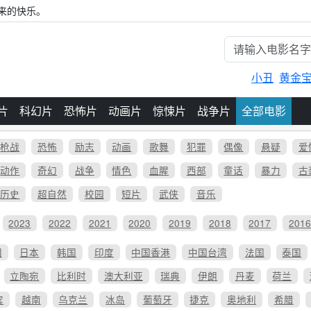
来的快乐。
小丑
黄金
片
科幻片
恐怖片
动画片
惊悚片
战争片
全部电影
枪战
恐怖
励志
动画
歌舞
犯罪
偶像
悬疑
爱
动作
奇幻
战争
情色
血腥
西部
童话
暴力
古
历史
超自然
校园
短片
武侠
音乐
2023
2022
2021
2020
2019
2018
2017
201
国
日本
韩国
印度
中国香港
中国台湾
法国
泰国
立陶宛
比利时
澳大利亚
瑞典
伊朗
丹麦
荷兰
宾
越南
乌克兰
冰岛
葡萄牙
捷克
奥地利
希腊