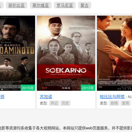
及
哥伦比亚
塞尔维亚
罗马尼亚
蒙古
2015年
2013年
之师
苏加诺
哈比比与阿侬
- N
类型:
传记
历史
类型:
剧情
爱情
电影等资源均系收集于各大视频网站，本网站只提供web页面服务，并不提供影