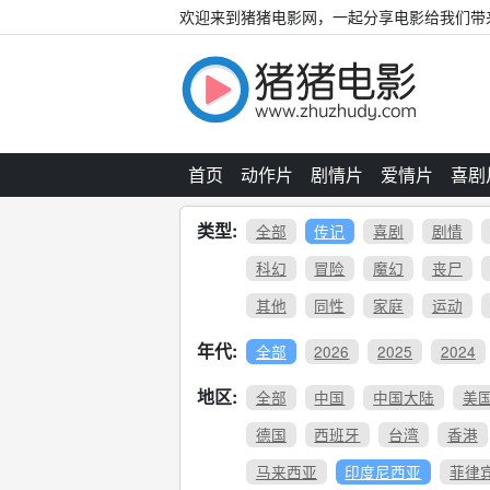
欢迎来到猪猪电影网，一起分享电影给我们带
首页
动作片
剧情片
爱情片
喜剧
类型:
全部
传记
喜剧
剧情
科幻
冒险
魔幻
丧尸
其他
同性
家庭
运动
年代:
全部
2026
2025
2024
地区:
全部
中国
中国大陆
美
德国
西班牙
台湾
香港
马来西亚
印度尼西亚
菲律