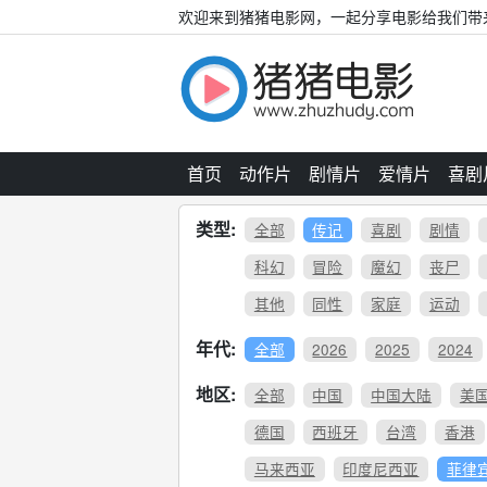
欢迎来到猪猪电影网，一起分享电影给我们带
首页
动作片
剧情片
爱情片
喜剧
类型:
全部
传记
喜剧
剧情
科幻
冒险
魔幻
丧尸
其他
同性
家庭
运动
年代:
全部
2026
2025
2024
地区:
全部
中国
中国大陆
美
德国
西班牙
台湾
香港
马来西亚
印度尼西亚
菲律