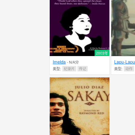
2003年
Imelda
Lapu-Lapu
- N/A分
类型:
纪录片
传记
类型:
动作