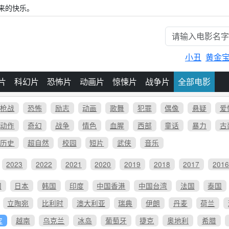
来的快乐。
小丑
黄金
片
科幻片
恐怖片
动画片
惊悚片
战争片
全部电影
枪战
恐怖
励志
动画
歌舞
犯罪
偶像
悬疑
爱
动作
奇幻
战争
情色
血腥
西部
童话
暴力
古
历史
超自然
校园
短片
武侠
音乐
2023
2022
2021
2020
2019
2018
2017
201
国
日本
韩国
印度
中国香港
中国台湾
法国
泰国
立陶宛
比利时
澳大利亚
瑞典
伊朗
丹麦
荷兰
宾
越南
乌克兰
冰岛
葡萄牙
捷克
奥地利
希腊