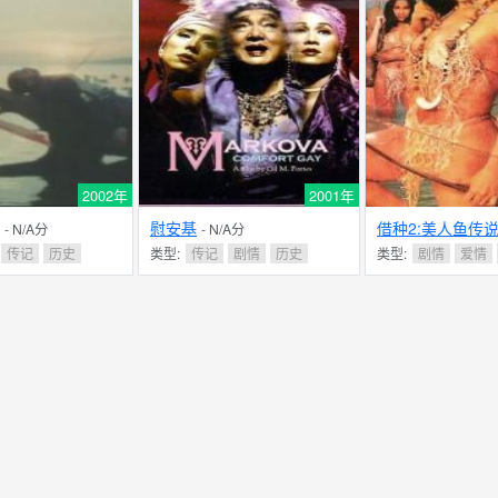
2002年
2001年
慰安基
借种2:美人鱼传
- N/A分
- N/A分
传记
历史
类型:
传记
剧情
历史
类型:
剧情
爱情