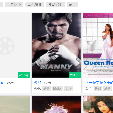
及
哥伦比亚
塞尔维亚
罗马尼亚
蒙古
2015年
2015年
lo
曼尼
关于拉克拉女王
- N/A分
- 8.2分
N/A分
类型:
剧情
纪录片
运动
类型:
传记
剧情