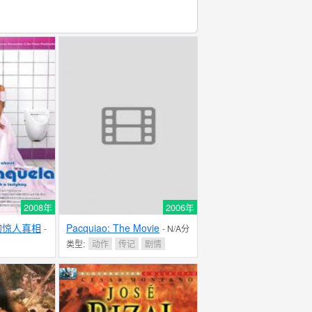
2008年
2006年
的惊人真相
Pacquiao: The Movie
-
- N/A分
类型:
动作
传记
剧情