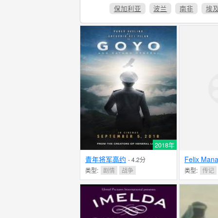
保加利亚
波兰
南非
埃
2018年
青年将军高约
Felix Mana
- 4.2分
类型:
剧情
战争
类型:
传记