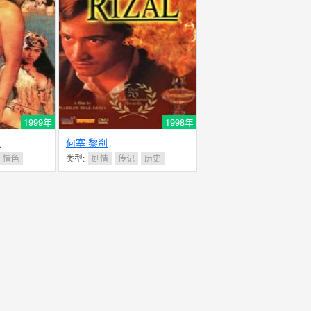
1999年
1998年
说
何塞·黎刹
情色
类型:
剧情
传记
历史