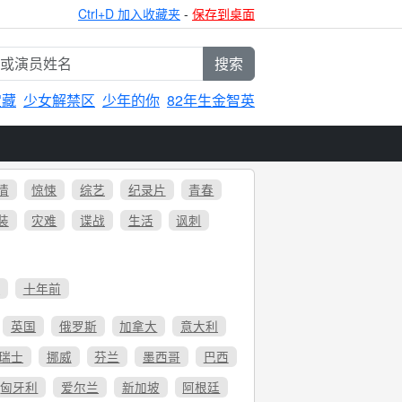
Ctrl+D 加入收藏夹
-
保存到桌面
搜索
宝藏
少女解禁区
少年的你
82年生金智英
情
惊悚
综艺
纪录片
青春
装
灾难
谍战
生活
讽刺
6
十年前
英国
俄罗斯
加拿大
意大利
瑞士
挪威
芬兰
墨西哥
巴西
匈牙利
爱尔兰
新加坡
阿根廷